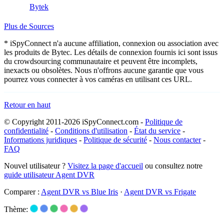
Bytek
Plus de Sources
* iSpyConnect n'a aucune affiliation, connexion ou association avec
les produits de Bytec. Les détails de connexion fournis ici sont issus
du crowdsourcing communautaire et peuvent être incomplets,
inexacts ou obsolètes. Nous n'offrons aucune garantie que vous
pourrez vous connecter à vos caméras en utilisant ces URL.
Retour en haut
© Copyright 2011-2026 iSpyConnect.com -
Politique de
confidentialité
-
Conditions d'utilisation
-
État du service
-
Informations juridiques
-
Politique de sécurité
-
Nous contacter
-
FAQ
Nouvel utilisateur ?
Visitez la page d'accueil
ou consultez notre
guide utilisateur Agent DVR
Comparer :
Agent DVR vs Blue Iris
·
Agent DVR vs Frigate
Thème: