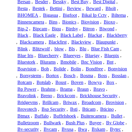
Bersan
,
Besder
,
Bessky
,
Best Buy
,
Best Digital
,
Besta
,
Bestek
,
Bettini
,
Beview
,
Beward
,
Bholt
,
BHOMEA
,
Bigasua
,
Bigfoot
,
Bikal Ip Cctv
,
Biltema
,
Binnencamera
,
Bins
,
Bionics
,
Biovision
,
Bioxo
,
Bip-2
,
Bipcam
,
Biqu
,
Birdsy
,
Bitron
,
Biwond
,
Black
,
Black Eagle
,
Black Label
,
Blackat
,
Blackberry
,
Blackcamera
,
Blackfirst
,
Blackview
,
Blaupunkt
,
Blink
,
Blitzwolf
,
blow
,
Bls
,
Blu
,
Blue Fish Cam
,
Blue Iris
,
Bluecherry
,
Blueeyes
,
Bluejay
,
Bluepix
,
Bluestork
,
Blurams
,
Bmobile
,
Bnc Vision
,
Bnt
,
Boavision
,
Boh
,
Bolide
,
Bolin
,
Bondfree
,
Bonvision
,
Borsystems
,
Bortox
,
Bosch
,
Bosma
,
Boss
,
Bosslan
,
Botcam
,
Botslab
,
Boust
,
Boven
,
Bowya
,
Box
,
Bp Power
,
Brahms
,
Brama
,
Braun
,
Bravo
,
Bravolink
,
Breno
,
Brickcom
,
Brickhouse Security
,
Bridgevms
,
Brillcam
,
Briwax
,
Broadcom
,
Brovision
,
Brovotech
,
Bsp Security
,
Bsti
,
Bticam
,
Bticino
,
Btmax
,
Buffalo
,
Buffelshoek
,
Buitencamera
,
Bullet
,
Bulletzoom
,
Bullwark
,
Bush Plus
,
Buyee
,
Bv Globe
,
Bv-security
,
Bvcam
,
Bvusa
,
Bwa
,
Bxkam
,
Bytec
,