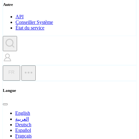
Autre
API
Conseiller Système
État du service
FR
Langue
English
العربية
Deutsch
Español
Français