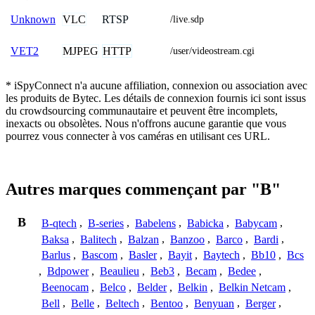
VLC
RTSP
Unknown
/live.sdp
MJPEG
HTTP
VET2
/user/videostream.cgi
* iSpyConnect n'a aucune affiliation, connexion ou association avec
les produits de Bytec. Les détails de connexion fournis ici sont issus
du crowdsourcing communautaire et peuvent être incomplets,
inexacts ou obsolètes. Nous n'offrons aucune garantie que vous
pourrez vous connecter à vos caméras en utilisant ces URL.
Autres marques commençant par "B"
B
B-qtech
,
B-series
,
Babelens
,
Babicka
,
Babycam
,
Baksa
,
Balitech
,
Balzan
,
Banzoo
,
Barco
,
Bardi
,
Barlus
,
Bascom
,
Basler
,
Bayit
,
Baytech
,
Bb10
,
Bcs
,
Bdpower
,
Beaulieu
,
Beb3
,
Becam
,
Bedee
,
Beenocam
,
Belco
,
Belder
,
Belkin
,
Belkin Netcam
,
Bell
,
Belle
,
Beltech
,
Bentoo
,
Benyuan
,
Berger
,