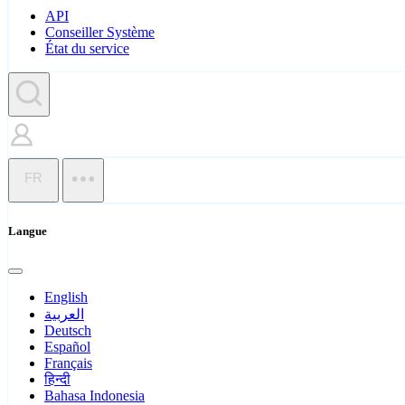
API
Conseiller Système
État du service
FR
Langue
English
العربية
Deutsch
Español
Français
हिन्दी
Bahasa Indonesia