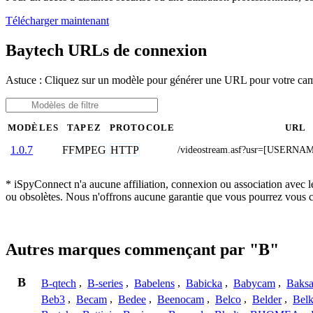
Télécharger maintenant
Baytech URLs de connexion
Astuce : Cliquez sur un modèle pour générer une URL pour votre ca
MODÈLES
TAPEZ
PROTOCOLE
URL
FFMPEG
HTTP
1.0.7
/videostream.asf?usr=[USER
* iSpyConnect n'a aucune affiliation, connexion ou association avec l
ou obsolètes. Nous n'offrons aucune garantie que vous pourrez vous c
Autres marques commençant par "B"
B
B-qtech
,
B-series
,
Babelens
,
Babicka
,
Babycam
,
Baks
Beb3
,
Becam
,
Bedee
,
Beenocam
,
Belco
,
Belder
,
Belk