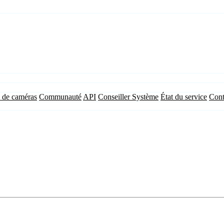
 de caméras
Communauté
API
Conseiller Système
État du service
Cont