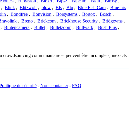
Bionics
,
Biovision
,
Bioxo
,
Bip-2
,
Bipcam
,
Biqu
,
Birdsy
,
,
Blink
,
Blitzwolf
,
blow
,
Bls
,
Blu
,
Blue Fish Cam
,
Blue Iris
lin
,
Bondfree
,
Bonvision
,
Borsystems
,
Bortox
,
Bosch
,
Bravolink
,
Breno
,
Brickcom
,
Brickhouse Security
,
Bridgevms
,
,
Buitencamera
,
Bullet
,
Bulletzoom
,
Bullwark
,
Bush Plus
,
s du crowdsourcing communautaire et peuvent être incomplets, inexacts
Politique de sécurité
-
Nous contacter
-
FAQ