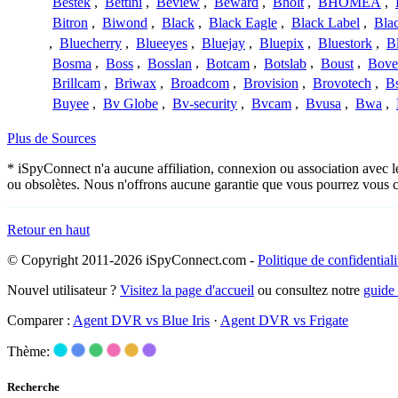
Bestek
,
Bettini
,
Beview
,
Beward
,
Bholt
,
BHOMEA
,
Bitron
,
Biwond
,
Black
,
Black Eagle
,
Black Label
,
Bla
,
Bluecherry
,
Blueeyes
,
Bluejay
,
Bluepix
,
Bluestork
,
B
Bosma
,
Boss
,
Bosslan
,
Botcam
,
Botslab
,
Boust
,
Bove
Brillcam
,
Briwax
,
Broadcom
,
Brovision
,
Brovotech
,
Bs
Buyee
,
Bv Globe
,
Bv-security
,
Bvcam
,
Bvusa
,
Bwa
,
Plus de Sources
* iSpyConnect n'a aucune affiliation, connexion ou association avec l
ou obsolètes. Nous n'offrons aucune garantie que vous pourrez vous c
Retour en haut
© Copyright 2011-2026 iSpyConnect.com -
Politique de confidentiali
Nouvel utilisateur ?
Visitez la page d'accueil
ou consultez notre
guide
Comparer :
Agent DVR vs Blue Iris
·
Agent DVR vs Frigate
Thème:
Recherche