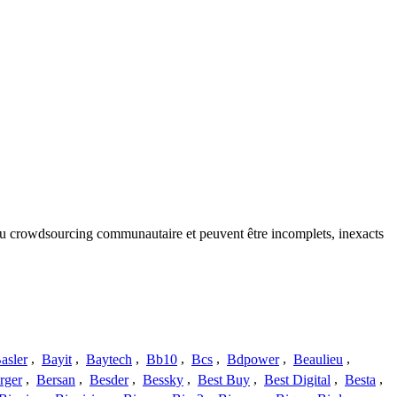
s du crowdsourcing communautaire et peuvent être incomplets, inexacts
asler
,
Bayit
,
Baytech
,
Bb10
,
Bcs
,
Bdpower
,
Beaulieu
,
rger
,
Bersan
,
Besder
,
Bessky
,
Best Buy
,
Best Digital
,
Besta
,