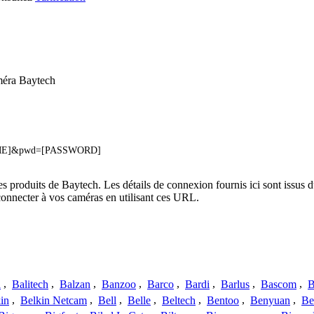
méra Baytech
NAME]&pwd=[PASSWORD]
es produits de Baytech. Les détails de connexion fournis ici sont issu
onnecter à vos caméras en utilisant ces URL.
a
,
Balitech
,
Balzan
,
Banzoo
,
Barco
,
Bardi
,
Barlus
,
Bascom
,
B
in
,
Belkin Netcam
,
Bell
,
Belle
,
Beltech
,
Bentoo
,
Benyuan
,
Be