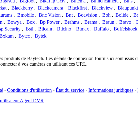
Bigasua
,
Bigfoot
,
Bikal Ip Cctv
,
Biltema
,
Binnencamera
,
Bins
,
ckat
,
Blackberry
,
Blackcamera
,
Blackfirst
,
Blackview
,
Blaupunkt
lurams
,
Bmobile
,
Bnc Vision
,
Bnt
,
Boavision
,
Boh
,
Bolide
,
Bo
n
,
Bowya
,
Box
,
Bp Power
,
Brahms
,
Brama
,
Braun
,
Bravo
,
p Security
,
Bsti
,
Bticam
,
Bticino
,
Btmax
,
Buffalo
,
Buffelshoek
Bxkam
,
Bytec
,
Bytek
es produits de Baytech. Les détails de connexion fournis ici sont issu
onnecter à vos caméras en utilisant ces URL.
té
-
Conditions d'utilisation
-
État du service
-
Informations juridiques
-
 utilisateur Agent DVR