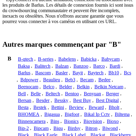
les produits de Barlus. Les détails de connexion fournis ici sont issus
du crowdsourcing communautaire et peuvent être incomplets,
inexacts ou obsolètes. Nous n'offrons aucune garantie que vous
pourrez vous connecter à vos caméras en utilisant ces URL.
Autres marques commençant par "B"
B
B-qtech
,
B-series
,
Babelens
,
Babicka
,
Babycam
,
Baksa
,
Balitech
,
Balzan
,
Banzoo
,
Barco
,
Bardi
,
Barlus
,
Bascom
,
Basler
,
Bayit
,
Baytech
,
Bb10
,
Bcs
,
Bdpower
,
Beaulieu
,
Beb3
,
Becam
,
Bedee
,
Beenocam
,
Belco
,
Belder
,
Belkin
,
Belkin Netcam
,
Bell
,
Belle
,
Beltech
,
Bentoo
,
Benyuan
,
Berger
,
Bersan
,
Besder
,
Bessky
,
Best Buy
,
Best Digital
,
Besta
,
Bestek
,
Bettini
,
Beview
,
Beward
,
Bholt
,
BHOMEA
,
Bigasua
,
Bigfoot
,
Bikal Ip Cctv
,
Biltema
,
Binnencamera
,
Bins
,
Bionics
,
Biovision
,
Bioxo
,
Bip-2
,
Bipcam
,
Biqu
,
Birdsy
,
Bitron
,
Biwond
,
Black
,
Black Eagle
,
Black Label
,
Blackat
,
Blackberry