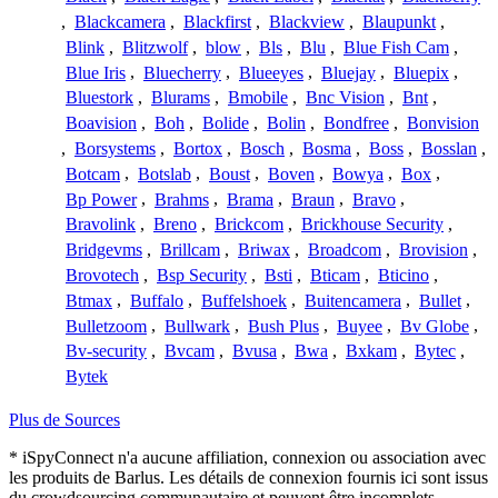
,
Blackcamera
,
Blackfirst
,
Blackview
,
Blaupunkt
,
Blink
,
Blitzwolf
,
blow
,
Bls
,
Blu
,
Blue Fish Cam
,
Blue Iris
,
Bluecherry
,
Blueeyes
,
Bluejay
,
Bluepix
,
Bluestork
,
Blurams
,
Bmobile
,
Bnc Vision
,
Bnt
,
Boavision
,
Boh
,
Bolide
,
Bolin
,
Bondfree
,
Bonvision
,
Borsystems
,
Bortox
,
Bosch
,
Bosma
,
Boss
,
Bosslan
,
Botcam
,
Botslab
,
Boust
,
Boven
,
Bowya
,
Box
,
Bp Power
,
Brahms
,
Brama
,
Braun
,
Bravo
,
Bravolink
,
Breno
,
Brickcom
,
Brickhouse Security
,
Bridgevms
,
Brillcam
,
Briwax
,
Broadcom
,
Brovision
,
Brovotech
,
Bsp Security
,
Bsti
,
Bticam
,
Bticino
,
Btmax
,
Buffalo
,
Buffelshoek
,
Buitencamera
,
Bullet
,
Bulletzoom
,
Bullwark
,
Bush Plus
,
Buyee
,
Bv Globe
,
Bv-security
,
Bvcam
,
Bvusa
,
Bwa
,
Bxkam
,
Bytec
,
Bytek
Plus de Sources
* iSpyConnect n'a aucune affiliation, connexion ou association avec
les produits de Barlus. Les détails de connexion fournis ici sont issus
du crowdsourcing communautaire et peuvent être incomplets,