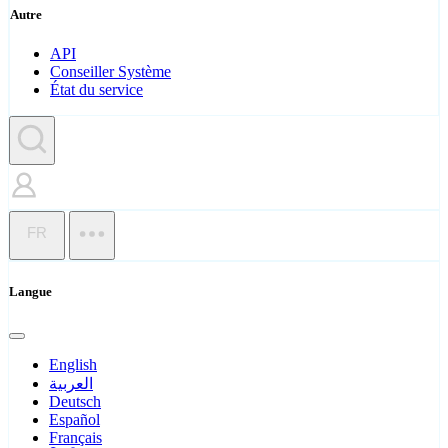
Autre
API
Conseiller Système
État du service
FR
Langue
English
العربية
Deutsch
Español
Français