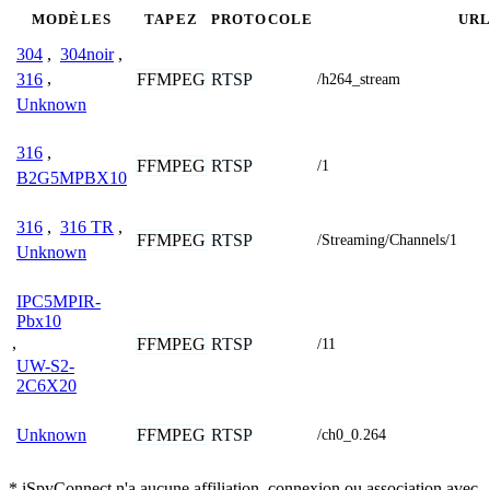
MODÈLES
TAPEZ
PROTOCOLE
UR
304
,
304noir
,
FFMPEG
RTSP
316
,
/h264_stream
Unknown
316
,
FFMPEG
RTSP
/1
B2G5MPBX10
316
,
316 TR
,
FFMPEG
RTSP
/Streaming/Channels/1
Unknown
IPC5MPIR-
Pbx10
,
FFMPEG
RTSP
/11
UW-S2-
2C6X20
FFMPEG
RTSP
Unknown
/ch0_0.264
* iSpyConnect n'a aucune affiliation, connexion ou association avec