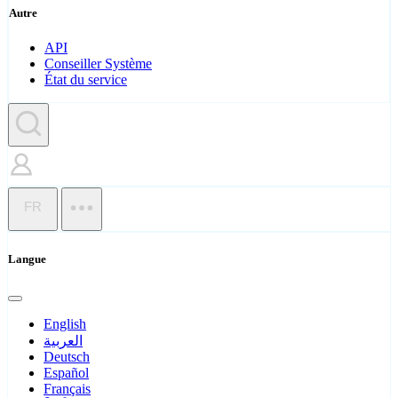
Autre
API
Conseiller Système
État du service
FR
Langue
English
العربية
Deutsch
Español
Français