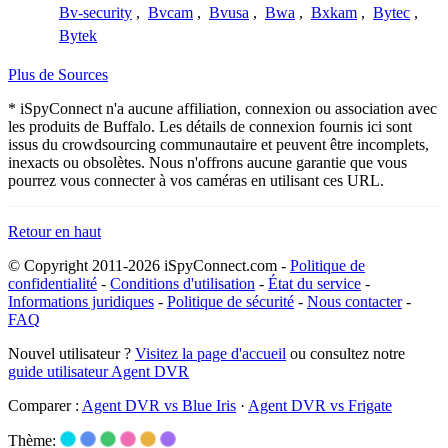
Bv-security
,
Bvcam
,
Bvusa
,
Bwa
,
Bxkam
,
Bytec
,
Bytek
Plus de Sources
* iSpyConnect n'a aucune affiliation, connexion ou association avec
les produits de Buffalo. Les détails de connexion fournis ici sont
issus du crowdsourcing communautaire et peuvent être incomplets,
inexacts ou obsolètes. Nous n'offrons aucune garantie que vous
pourrez vous connecter à vos caméras en utilisant ces URL.
Retour en haut
© Copyright 2011-2026 iSpyConnect.com -
Politique de
confidentialité
-
Conditions d'utilisation
-
État du service
-
Informations juridiques
-
Politique de sécurité
-
Nous contacter
-
FAQ
Nouvel utilisateur ?
Visitez la page d'accueil
ou consultez notre
guide utilisateur Agent DVR
Comparer :
Agent DVR vs Blue Iris
·
Agent DVR vs Frigate
Thème: