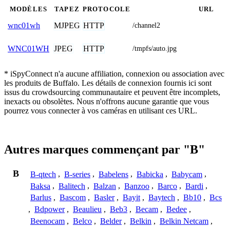
MODÈLES
TAPEZ
PROTOCOLE
URL
MJPEG
HTTP
wnc01wh
/channel2
JPEG
HTTP
WNC01WH
/tmpfs/auto.jpg
* iSpyConnect n'a aucune affiliation, connexion ou association avec
les produits de Buffalo. Les détails de connexion fournis ici sont
issus du crowdsourcing communautaire et peuvent être incomplets,
inexacts ou obsolètes. Nous n'offrons aucune garantie que vous
pourrez vous connecter à vos caméras en utilisant ces URL.
Autres marques commençant par "B"
B
B-qtech
,
B-series
,
Babelens
,
Babicka
,
Babycam
,
Baksa
,
Balitech
,
Balzan
,
Banzoo
,
Barco
,
Bardi
,
Barlus
,
Bascom
,
Basler
,
Bayit
,
Baytech
,
Bb10
,
Bcs
,
Bdpower
,
Beaulieu
,
Beb3
,
Becam
,
Bedee
,
Beenocam
,
Belco
,
Belder
,
Belkin
,
Belkin Netcam
,