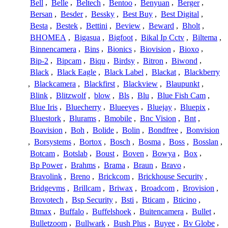
Bell
,
Belle
,
Beltech
,
Bentoo
,
Benyuan
,
Berger
,
Bersan
,
Besder
,
Bessky
,
Best Buy
,
Best Digital
,
Besta
,
Bestek
,
Bettini
,
Beview
,
Beward
,
Bholt
,
BHOMEA
,
Bigasua
,
Bigfoot
,
Bikal Ip Cctv
,
Biltema
,
Binnencamera
,
Bins
,
Bionics
,
Biovision
,
Bioxo
,
Bip-2
,
Bipcam
,
Biqu
,
Birdsy
,
Bitron
,
Biwond
,
Black
,
Black Eagle
,
Black Label
,
Blackat
,
Blackberry
,
Blackcamera
,
Blackfirst
,
Blackview
,
Blaupunkt
,
Blink
,
Blitzwolf
,
blow
,
Bls
,
Blu
,
Blue Fish Cam
,
Blue Iris
,
Bluecherry
,
Blueeyes
,
Bluejay
,
Bluepix
,
Bluestork
,
Blurams
,
Bmobile
,
Bnc Vision
,
Bnt
,
Boavision
,
Boh
,
Bolide
,
Bolin
,
Bondfree
,
Bonvision
,
Borsystems
,
Bortox
,
Bosch
,
Bosma
,
Boss
,
Bosslan
,
Botcam
,
Botslab
,
Boust
,
Boven
,
Bowya
,
Box
,
Bp Power
,
Brahms
,
Brama
,
Braun
,
Bravo
,
Bravolink
,
Breno
,
Brickcom
,
Brickhouse Security
,
Bridgevms
,
Brillcam
,
Briwax
,
Broadcom
,
Brovision
,
Brovotech
,
Bsp Security
,
Bsti
,
Bticam
,
Bticino
,
Btmax
,
Buffalo
,
Buffelshoek
,
Buitencamera
,
Bullet
,
Bulletzoom
,
Bullwark
,
Bush Plus
,
Buyee
,
Bv Globe
,