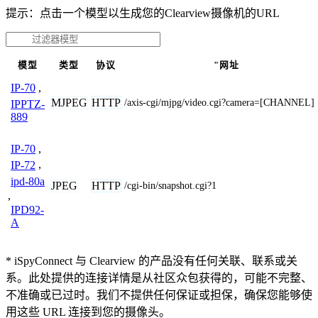
提示：点击一个模型以生成您的Clearview摄像机的URL
模型
类型
协议
"网址
IP-70
,
MJPEG
HTTP
/axis-cgi/mjpg/video.cgi?camera=[CHANNEL]
IPPTZ-
889
IP-70
,
IP-72
,
ipd-80a
JPEG
HTTP
/cgi-bin/snapshot.cgi?1
,
IPD92-
A
* iSpyConnect 与 Clearview 的产品没有任何关联、联系或关
系。此处提供的连接详情是从社区众包获得的，可能不完整、
不准确或已过时。我们不提供任何保证或担保，确保您能够使
用这些 URL 连接到您的摄像头。