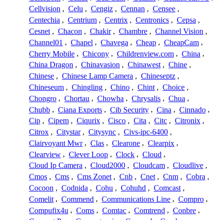
Cellvision
,
Celu
,
Cengiz
,
Cennan
,
Censee
,
Centechia
,
Centrium
,
Centrix
,
Centronics
,
Cepsa
,
Cesnet
,
Chacon
,
Chakir
,
Chambre
,
Channel Vision
,
Channel01
,
Chapel
,
Chavega
,
Cheap
,
CheapCam
,
Cherry Mobile
,
Chicony
,
Childrenview.com
,
China
,
China Dragon
,
Chinavasion
,
Chinawest
,
Chine
,
Chinese
,
Chinese Lamp Camera
,
Chineseptz
,
Chineseum
,
Chingling
,
Chino
,
Chint
,
Choice
,
Chongro
,
Chortau
,
Chowha
,
Chrysalis
,
Chua
,
Chubb
,
Ciana Exports
,
Cib Security
,
Cina
,
Cinnado
,
Cip
,
Cipem
,
Ciqurix
,
Cisco
,
Cita
,
Citc
,
Citronix
,
Citrox
,
Citystar
,
Citysync
,
Civs-ipc-6400
,
Clairvoyant Mwr
,
Clas
,
Clearone
,
Clearpix
,
Clearview
,
Clever Loop
,
Clock
,
Cloud
,
Cloud Ip Camera
,
Cloud2000
,
Cloudcam
,
Cloudlive
,
Cmos
,
Cms
,
Cms Zonet
,
Cnb
,
Cnet
,
Cnm
,
Cobra
,
Cocoon
,
Codnida
,
Cohu
,
Cohuhd
,
Comcast
,
Comelit
,
Commend
,
Communications Line
,
Compro
,
Compufix4u
,
Coms
,
Comtac
,
Comtrend
,
Conbre
,