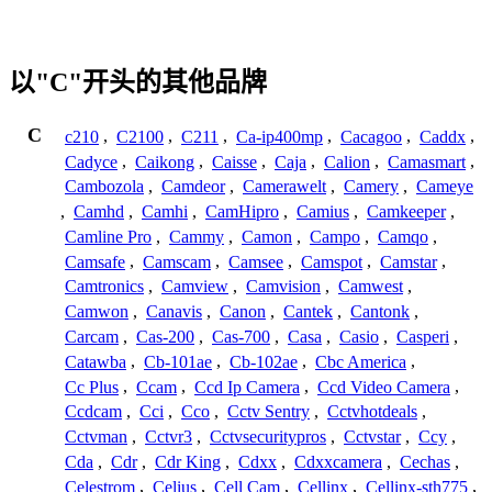
以"C"开头的其他品牌
C
c210
,
C2100
,
C211
,
Ca-ip400mp
,
Cacagoo
,
Caddx
,
Cadyce
,
Caikong
,
Caisse
,
Caja
,
Calion
,
Camasmart
,
Cambozola
,
Camdeor
,
Camerawelt
,
Camery
,
Cameye
,
Camhd
,
Camhi
,
CamHipro
,
Camius
,
Camkeeper
,
Camline Pro
,
Cammy
,
Camon
,
Campo
,
Camqo
,
Camsafe
,
Camscam
,
Camsee
,
Camspot
,
Camstar
,
Camtronics
,
Camview
,
Camvision
,
Camwest
,
Camwon
,
Canavis
,
Canon
,
Cantek
,
Cantonk
,
Carcam
,
Cas-200
,
Cas-700
,
Casa
,
Casio
,
Casperi
,
Catawba
,
Cb-101ae
,
Cb-102ae
,
Cbc America
,
Cc Plus
,
Ccam
,
Ccd Ip Camera
,
Ccd Video Camera
,
Ccdcam
,
Cci
,
Cco
,
Cctv Sentry
,
Cctvhotdeals
,
Cctvman
,
Cctvr3
,
Cctvsecuritypros
,
Cctvstar
,
Ccy
,
Cda
,
Cdr
,
Cdr King
,
Cdxx
,
Cdxxcamera
,
Cechas
,
Celestrom
,
Celius
,
Cell Cam
,
Cellinx
,
Cellinx-sth775
,