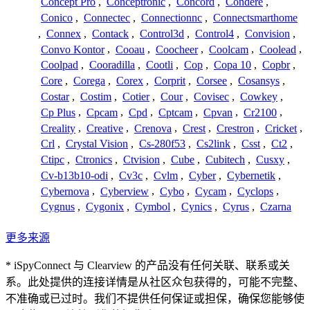
Concept Pro
,
Conceptronic
,
Concord
,
Condere
,
Conico
,
Connectec
,
Connectionnc
,
Connectsmarthome
,
Connex
,
Contack
,
Control3d
,
Control4
,
Convision
,
Convo Kontor
,
Cooau
,
Coocheer
,
Coolcam
,
Coolead
,
Coolpad
,
Cooradilla
,
Cootli
,
Cop
,
Copa 10
,
Copbr
,
Core
,
Corega
,
Corex
,
Corprit
,
Corsee
,
Cosansys
,
Costar
,
Costim
,
Cotier
,
Cour
,
Covisec
,
Cowkey
,
Cp Plus
,
Cpcam
,
Cpd
,
Cptcam
,
Cpvan
,
Cr2100
,
Creality
,
Creative
,
Crenova
,
Crest
,
Crestron
,
Cricket
,
Crl
,
Crystal Vision
,
Cs-280f53
,
Cs2link
,
Csst
,
Ct2
,
Ctipc
,
Ctronics
,
Ctvision
,
Cube
,
Cubitech
,
Cusxy
,
Cv-b13b10-odi
,
Cv3c
,
Cvlm
,
Cyber
,
Cybernetik
,
Cybernova
,
Cyberview
,
Cybo
,
Cycam
,
Cyclops
,
Cygnus
,
Cygonix
,
Cymbol
,
Cynics
,
Cyrus
,
Czarna
更多来源
* iSpyConnect 与 Clearview 的产品没有任何关联、联系或关
系。此处提供的连接详情是从社区众包获得的，可能不完整、
不准确或已过时。我们不提供任何保证或担保，确保您能够使