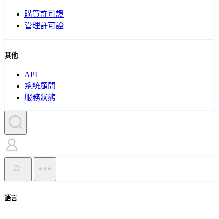
購買許可證
管理許可證
其他
API
系統顧問
服務狀態
ZH
語言