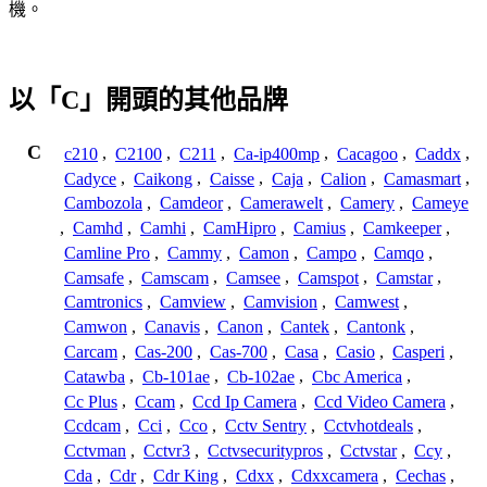
機。
以「C」開頭的其他品牌
C
c210
,
C2100
,
C211
,
Ca-ip400mp
,
Cacagoo
,
Caddx
,
Cadyce
,
Caikong
,
Caisse
,
Caja
,
Calion
,
Camasmart
,
Cambozola
,
Camdeor
,
Camerawelt
,
Camery
,
Cameye
,
Camhd
,
Camhi
,
CamHipro
,
Camius
,
Camkeeper
,
Camline Pro
,
Cammy
,
Camon
,
Campo
,
Camqo
,
Camsafe
,
Camscam
,
Camsee
,
Camspot
,
Camstar
,
Camtronics
,
Camview
,
Camvision
,
Camwest
,
Camwon
,
Canavis
,
Canon
,
Cantek
,
Cantonk
,
Carcam
,
Cas-200
,
Cas-700
,
Casa
,
Casio
,
Casperi
,
Catawba
,
Cb-101ae
,
Cb-102ae
,
Cbc America
,
Cc Plus
,
Ccam
,
Ccd Ip Camera
,
Ccd Video Camera
,
Ccdcam
,
Cci
,
Cco
,
Cctv Sentry
,
Cctvhotdeals
,
Cctvman
,
Cctvr3
,
Cctvsecuritypros
,
Cctvstar
,
Ccy
,
Cda
,
Cdr
,
Cdr King
,
Cdxx
,
Cdxxcamera
,
Cechas
,