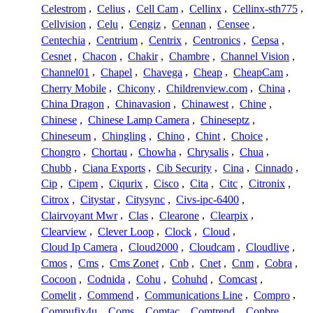
Celestrom
,
Celius
,
Cell Cam
,
Cellinx
,
Cellinx-sth775
,
Cellvision
,
Celu
,
Cengiz
,
Cennan
,
Censee
,
Centechia
,
Centrium
,
Centrix
,
Centronics
,
Cepsa
,
Cesnet
,
Chacon
,
Chakir
,
Chambre
,
Channel Vision
,
Channel01
,
Chapel
,
Chavega
,
Cheap
,
CheapCam
,
Cherry Mobile
,
Chicony
,
Childrenview.com
,
China
,
China Dragon
,
Chinavasion
,
Chinawest
,
Chine
,
Chinese
,
Chinese Lamp Camera
,
Chineseptz
,
Chineseum
,
Chingling
,
Chino
,
Chint
,
Choice
,
Chongro
,
Chortau
,
Chowha
,
Chrysalis
,
Chua
,
Chubb
,
Ciana Exports
,
Cib Security
,
Cina
,
Cinnado
,
Cip
,
Cipem
,
Ciqurix
,
Cisco
,
Cita
,
Citc
,
Citronix
,
Citrox
,
Citystar
,
Citysync
,
Civs-ipc-6400
,
Clairvoyant Mwr
,
Clas
,
Clearone
,
Clearpix
,
Clearview
,
Clever Loop
,
Clock
,
Cloud
,
Cloud Ip Camera
,
Cloud2000
,
Cloudcam
,
Cloudlive
,
Cmos
,
Cms
,
Cms Zonet
,
Cnb
,
Cnet
,
Cnm
,
Cobra
,
Cocoon
,
Codnida
,
Cohu
,
Cohuhd
,
Comcast
,
Comelit
,
Commend
,
Communications Line
,
Compro
,
Compufix4u
,
Coms
,
Comtac
,
Comtrend
,
Conbre
,