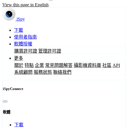
View this page in English
iSpy
下載
使用者指南
軟體授權
購買許可證
管理許可證
更多
關於
特點
企業
常見問題解答
攝影機資料庫
社區
API
系統顧問
服務狀態
聯絡我們
iSpyConnect
軟體
下載