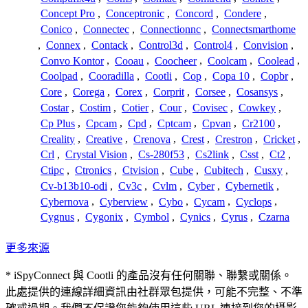
Concept Pro
,
Conceptronic
,
Concord
,
Condere
,
Conico
,
Connectec
,
Connectionnc
,
Connectsmarthome
,
Connex
,
Contack
,
Control3d
,
Control4
,
Convision
,
Convo Kontor
,
Cooau
,
Coocheer
,
Coolcam
,
Coolead
,
Coolpad
,
Cooradilla
,
Cootli
,
Cop
,
Copa 10
,
Copbr
,
Core
,
Corega
,
Corex
,
Corprit
,
Corsee
,
Cosansys
,
Costar
,
Costim
,
Cotier
,
Cour
,
Covisec
,
Cowkey
,
Cp Plus
,
Cpcam
,
Cpd
,
Cptcam
,
Cpvan
,
Cr2100
,
Creality
,
Creative
,
Crenova
,
Crest
,
Crestron
,
Cricket
,
Crl
,
Crystal Vision
,
Cs-280f53
,
Cs2link
,
Csst
,
Ct2
,
Ctipc
,
Ctronics
,
Ctvision
,
Cube
,
Cubitech
,
Cusxy
,
Cv-b13b10-odi
,
Cv3c
,
Cvlm
,
Cyber
,
Cybernetik
,
Cybernova
,
Cyberview
,
Cybo
,
Cycam
,
Cyclops
,
Cygnus
,
Cygonix
,
Cymbol
,
Cynics
,
Cyrus
,
Czarna
更多來源
* iSpyConnect 與 Cootli 的產品沒有任何關聯、聯繫或關係。
此處提供的連線詳細資訊由社群眾包提供，可能不完整、不準