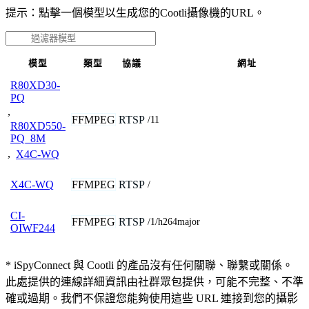
提示：點擊一個模型以生成您的Cootli攝像機的URL。
模型
類型
協議
網址
R80XD30-
PQ
,
FFMPEG
RTSP
/11
R80XD550-
PQ_8M
,
X4C-WQ
FFMPEG
RTSP
X4C-WQ
/
CI-
FFMPEG
RTSP
/1/h264major
OIWF244
* iSpyConnect 與 Cootli 的產品沒有任何關聯、聯繫或關係。
此處提供的連線詳細資訊由社群眾包提供，可能不完整、不準
確或過期。我們不保證您能夠使用這些 URL 連接到您的攝影