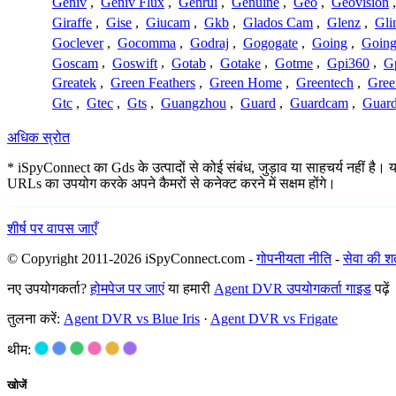
Geniv
,
Geniv Flux
,
Genrui
,
Genuine
,
Geo
,
Geovision
Giraffe
,
Gise
,
Giucam
,
Gkb
,
Glados Cam
,
Glenz
,
Gli
Goclever
,
Gocomma
,
Godraj
,
Gogogate
,
Going
,
Going
Goscam
,
Goswift
,
Gotab
,
Gotake
,
Gotme
,
Gpi360
,
Gp
Greatek
,
Green Feathers
,
Green Home
,
Greentech
,
Gree
Gtc
,
Gtec
,
Gts
,
Guangzhou
,
Guard
,
Guardcam
,
Guard
अधिक स्रोत
* iSpyConnect का Gds के उत्पादों से कोई संबंध, जुड़ाव या साहचर्य नहीं है। य
URLs का उपयोग करके अपने कैमरों से कनेक्ट करने में सक्षम होंगे।
शीर्ष पर वापस जाएँ
© Copyright 2011-2026 iSpyConnect.com -
गोपनीयता नीति
-
सेवा की शर्त
नए उपयोगकर्ता?
होमपेज पर जाएं
या हमारी
Agent DVR उपयोगकर्ता गाइड
पढ़ें
तुलना करें:
Agent DVR vs Blue Iris
·
Agent DVR vs Frigate
थीम:
खोजें