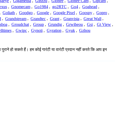
gaeye
,
Gigamedia
,
Ginzzu
,
Gionee
,
Gionee Cam
,
Gipcam
,
exus
,
Gnomecam
,
Go1984
,
go2RTC
,
Go4
,
Goahead
,
,
Goliath
,
Goodgo
,
Google
,
Google Pixel
,
Goospy
,
Gopro
,
d
,
Grandstream
,
Grandtec
,
Grant
,
Granvista
,
Great Wall
,
sboa
,
Groudchat
,
Group
,
Grundig
,
Grwibeou
,
Gsi
,
Gt View
,
lltimes
,
Gwipc
,
Gynoii
,
Gyration
,
Gyuk
,
Gzhou
ा पुराने हो सकते हैं। हम कोई गारंटी या वारंटी प्रदान नहीं करते कि आप इन