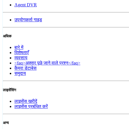
Agent DVR
उपयोगकर्ता गाइड
अधिक
बारे में
विशेषताएँ
व्यवसाय
<faq>अक्सर पूछे जाने वाले प्रश्न</faq>
कैमरा डेटाबेस
समुदाय
लाइसेंसिंग
लाइसेंस खरीदें
लाइसेंस प्रबंधित करें
अन्य