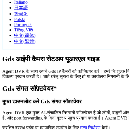
Italiano
日本語
한국어
Polski
Português
Tiếng Việt
中文(简体)
中文(繁體)
Gds आईपी कैमरा सेटअप यूआरएल गाइड
Agent DVR के साथ अपने Gds IP कैमरों को कॉन्फ़िगर करें। हमरे निःशुल्क न
विकल्प प्रदान करती है। चाहे घरेलू सुरक्षा के लिए हो या कार्यालय निगरानी क
Gds संगत सॉफ़्टवेयर*
मुफ्त डाउनलोड करें Gds संगत सॉफ़्टवेयर
Agent DVR एक मुफ्त AI-संचालित निगरानी सॉफ्टवेयर है जो लोगों, वाहनों औ
है, और port forwarding के बिना दूरस्थ पहुंच प्रदान करता है। Agent DVR ड
सुरक्षित दूरस्थ पहुंच या व्यापारिक उपयोग के लिए
मूल्य निर्धारण
देखें।