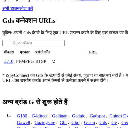
अभी डाउनलोड करें
Gds कनेक्शन URLs
युक्ति: अपनी Gds कैमरे के लिए एक URL उत्पन्न करने के लिए एक मॉडल पर क
मॉडल्स
प्रकार
प्रोटोकॉल
URL
FFMPEG
RTSP
3710
/2
* iSpyConnect का Gds के उत्पादों से कोई संबंध, जुड़ाव या साहचर्य नहीं है। य
URLs का उपयोग करके अपने कैमरों से कनेक्ट करने में सक्षम होंगे।
अन्य ब्रांड G से शुरू होते हैं
G
G180
,
G4direct
,
Gadinan
,
Gadnic
,
Gadspot
,
Gaines D
Gawell
,
Gazingsure
,
Gbf
,
Gbo
,
Gcam
,
Gds
,
Ge
,
Gec