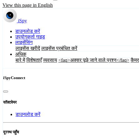
View this page in English
iSpy
डाउनलोड करें
उपयोगकर्ता गाइड
लाइसेंसिंग
लाइसेंस खरीदें
लाइसेंस प्रबंधित करें
अधिक
बारे में
विशेषताएँ
व्यवसाय
<faq>अक्सर पूछे जाने वाले प्रश्न</faq>
कैमर
iSpyConnect
सॉफ़्टवेयर
डाउनलोड करें
दूरस्थ पहुँच