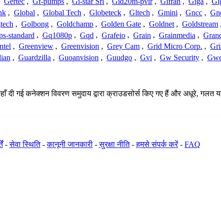
,
Gertec
,
Gf-pumps
,
Gi-star Srl
,
Gid20m-pvir
,
Gifran
,
Giga
,
Gi
nk
,
Global
,
Global Tech
,
Globeteck
,
Gltech
,
Gmini
,
Gncc
,
Gn
tech
,
Golbong
,
Goldchamp
,
Golden Gate
,
Goldnet
,
Goldstream
s-standard
,
Gq1080p
,
Gqd
,
Grafeio
,
Grain
,
Grainmedia
,
Gran
ntel
,
Greenview
,
Greenvision
,
Grey Cam
,
Grid Micro Corp.
,
Gri
ian
,
Guardzilla
,
Guoanvision
,
Guudgo
,
Gvi
,
Gw Security
,
Gwe
हाँ दी गई कनेक्शन विवरण समुदाय द्वारा क्राउडसोर्स किए गए हैं और अधूरे, गलत य
ें
-
सेवा स्थिति
-
कानूनी जानकारी
-
सुरक्षा नीति
-
हमसे संपर्क करें
-
FAQ