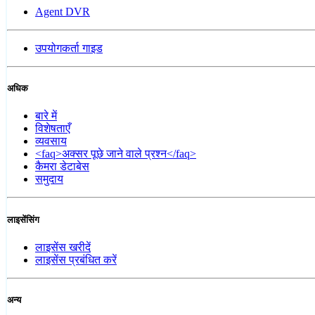
Agent DVR
उपयोगकर्ता गाइड
अधिक
बारे में
विशेषताएँ
व्यवसाय
<faq>अक्सर पूछे जाने वाले प्रश्न</faq>
कैमरा डेटाबेस
समुदाय
लाइसेंसिंग
लाइसेंस खरीदें
लाइसेंस प्रबंधित करें
अन्य