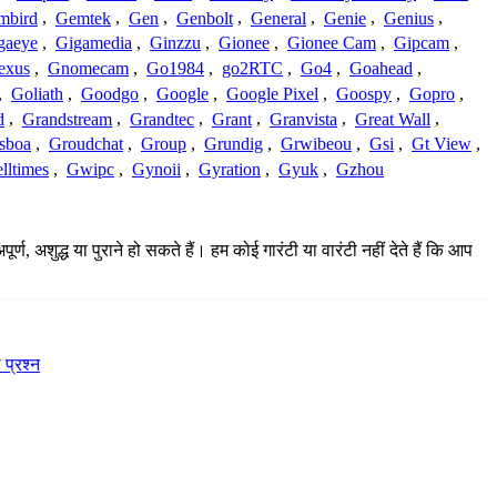
mbird
,
Gemtek
,
Gen
,
Genbolt
,
General
,
Genie
,
Genius
,
gaeye
,
Gigamedia
,
Ginzzu
,
Gionee
,
Gionee Cam
,
Gipcam
,
exus
,
Gnomecam
,
Go1984
,
go2RTC
,
Go4
,
Goahead
,
,
Goliath
,
Goodgo
,
Google
,
Google Pixel
,
Goospy
,
Gopro
,
d
,
Grandstream
,
Grandtec
,
Grant
,
Granvista
,
Great Wall
,
sboa
,
Groudchat
,
Group
,
Grundig
,
Grwibeou
,
Gsi
,
Gt View
,
lltimes
,
Gwipc
,
Gynoii
,
Gyration
,
Gyuk
,
Gzhou
 अशुद्ध या पुराने हो सकते हैं। हम कोई गारंटी या वारंटी नहीं देते हैं कि आप
 प्रश्न