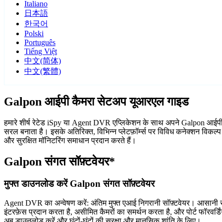
Italiano
日本語
한국어
Polski
Português
Tiếng Việt
中文(简体)
中文(繁體)
Galpon आईपी कैमरा सेटअप यूआरएल गाइड
हमारे शीर्ष रेटेड iSpy या Agent DVR एप्लिकेशन के साथ अपने Galpon आईपी कैम
सरल बनाता है। इसके अतिरिक्त, विभिन्न प्लेटफ़ॉर्म्स पर विविध कनेक्शन विकल
और सुरक्षित मॉनिटरिंग समाधान प्रदान करते हैं।
Galpon संगत सॉफ़्टवेयर*
मुफ्त डाउनलोड करें Galpon संगत सॉफ़्टवेयर
Agent DVR का अन्वेषण करें: अंतिम मुफ्त एआई निगरानी सॉफ़्टवेयर। आसानी से
इंटरफ़ेस प्रदान करता है, असीमित कैमरों का समर्थन करता है, और पोर्ट फॉरवर
अब डाउनलोड करें और घंटों-घंटों की सुरक्षा और मानसिक शांति के लिए।