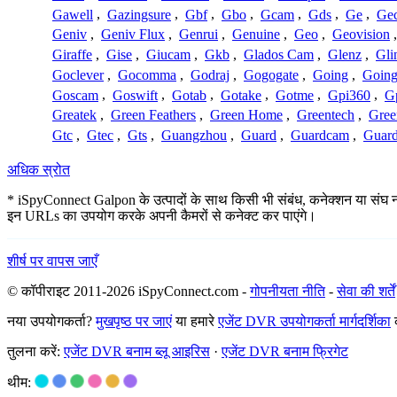
Gawell
,
Gazingsure
,
Gbf
,
Gbo
,
Gcam
,
Gds
,
Ge
,
Gec
Geniv
,
Geniv Flux
,
Genrui
,
Genuine
,
Geo
,
Geovision
Giraffe
,
Gise
,
Giucam
,
Gkb
,
Glados Cam
,
Glenz
,
Gli
Goclever
,
Gocomma
,
Godraj
,
Gogogate
,
Going
,
Going
Goscam
,
Goswift
,
Gotab
,
Gotake
,
Gotme
,
Gpi360
,
Gp
Greatek
,
Green Feathers
,
Green Home
,
Greentech
,
Gree
Gtc
,
Gtec
,
Gts
,
Guangzhou
,
Guard
,
Guardcam
,
Guard
अधिक स्रोत
* iSpyConnect Galpon के उत्पादों के साथ किसी भी संबंध, कनेक्शन या संघ नहीं 
इन URLs का उपयोग करके अपनी कैमरों से कनेक्ट कर पाएंगे।
शीर्ष पर वापस जाएँ
© कॉपीराइट 2011-2026 iSpyConnect.com -
गोपनीयता नीति
-
सेवा की शर्तें
नया उपयोगकर्ता?
मुखपृष्ठ पर जाएं
या हमारे
एजेंट DVR उपयोगकर्ता मार्गदर्शिका
क
तुलना करें:
एजेंट DVR बनाम ब्लू आइरिस
·
एजेंट DVR बनाम फ्रिगेट
थीम: