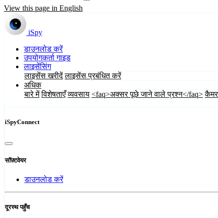
View this page in English
iSpy
डाउनलोड करें
उपयोगकर्ता गाइड
लाइसेंसिंग
लाइसेंस खरीदें
लाइसेंस प्रबंधित करें
अधिक
बारे में
विशेषताएँ
व्यवसाय
<faq>अक्सर पूछे जाने वाले प्रश्न</faq>
कैमर
iSpyConnect
सॉफ़्टवेयर
डाउनलोड करें
दूरस्थ पहुँच