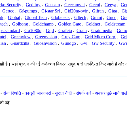
ko Security
,
Gedthry
,
Geecam
,
Geecamvnt
,
Geeni
,
Geeya
,
Ge
,
Gertec
,
Gf-pumps
,
Gi-star Srl
,
Gid20m-pvir
,
Gifran
,
Giga
,
Gi
nk
,
Global
,
Global Tech
,
Globeteck
,
Gltech
,
Gmini
,
Gncc
,
Gn
tech
,
Golbong
,
Goldchamp
,
Golden Gate
,
Goldnet
,
Goldstream
s-standard
,
Gq1080p
,
Gqd
,
Grafeio
,
Grain
,
Grainmedia
,
Gran
ntel
,
Greenview
,
Greenvision
,
Grey Cam
,
Grid Micro Corp.
,
Gri
ian
,
Guardzilla
,
Guoanvision
,
Guudgo
,
Gvi
,
Gw Security
,
Gwe
है। यहां प्रदान की गई कनेक्शन विवरण समुदाय से एकत्रित किए जाते हैं और अपूर्ण,
-
सेवा स्थिति
-
कानूनी जानकारी
-
सुरक्षा नीति
-
संपर्क करें
-
अक्सर पूछे जाने वाले
ो पढ़ें