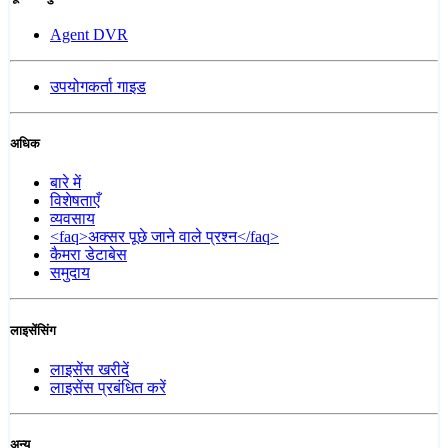
Agent DVR
उपयोगकर्ता गाइड
अधिक
बारे में
विशेषताएँ
व्यवसाय
<faq>अक्सर पूछे जाने वाले प्रश्न</faq>
कैमरा डेटाबेस
समुदाय
लाइसेंसिंग
लाइसेंस खरीदें
लाइसेंस प्रबंधित करें
अन्य