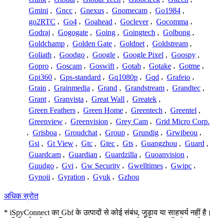
Gmini
,
Gncc
,
Gnexus
,
Gnomecam
,
Go1984
,
go2RTC
,
Go4
,
Goahead
,
Goclever
,
Gocomma
,
Godraj
,
Gogogate
,
Going
,
Goingtech
,
Golbong
,
Goldchamp
,
Golden Gate
,
Goldnet
,
Goldstream
,
Goliath
,
Goodgo
,
Google
,
Google Pixel
,
Goospy
,
Gopro
,
Goscam
,
Goswift
,
Gotab
,
Gotake
,
Gotme
,
Gpi360
,
Gps-standard
,
Gq1080p
,
Gqd
,
Grafeio
,
Grain
,
Grainmedia
,
Grand
,
Grandstream
,
Grandtec
,
Grant
,
Granvista
,
Great Wall
,
Greatek
,
Green Feathers
,
Green Home
,
Greentech
,
Greentel
,
Greenview
,
Greenvision
,
Grey Cam
,
Grid Micro Corp.
,
Grisboa
,
Groudchat
,
Group
,
Grundig
,
Grwibeou
,
Gsi
,
Gt View
,
Gtc
,
Gtec
,
Gts
,
Guangzhou
,
Guard
,
Guardcam
,
Guardian
,
Guardzilla
,
Guoanvision
,
Guudgo
,
Gvi
,
Gw Security
,
Gwelltimes
,
Gwipc
,
Gynoii
,
Gyration
,
Gyuk
,
Gzhou
अधिक स्रोत
* iSpyConnect का Gbf के उत्पादों से कोई संबंध, जुड़ाव या साहचर्य नहीं है।