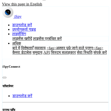
View this page in English
iSpy
डाउनलोड करें
उपयोगकर्ता गाइड
लाइसेंसिंग
लाइसेंस खरीदें
लाइसेंस प्रबंधित करें
अधिक
बारे में
विशेषताएँ
व्यवसाय
<faq>अक्सर पूछे जाने वाले प्रश्न</faq>
कैमरा डेटाबेस
समुदाय
API
सिस्टम सलाहकार
सेवा स्थिति
संपर्क करें
iSpyConnect
सॉफ़्टवेयर
डाउनलोड करें
दूरस्थ पहुँच