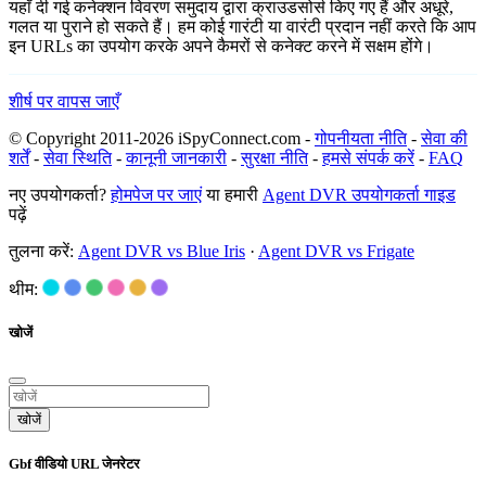
यहाँ दी गई कनेक्शन विवरण समुदाय द्वारा क्राउडसोर्स किए गए हैं और अधूरे,
गलत या पुराने हो सकते हैं। हम कोई गारंटी या वारंटी प्रदान नहीं करते कि आप
इन URLs का उपयोग करके अपने कैमरों से कनेक्ट करने में सक्षम होंगे।
शीर्ष पर वापस जाएँ
© Copyright 2011-2026 iSpyConnect.com -
गोपनीयता नीति
-
सेवा की
शर्तें
-
सेवा स्थिति
-
कानूनी जानकारी
-
सुरक्षा नीति
-
हमसे संपर्क करें
-
FAQ
नए उपयोगकर्ता?
होमपेज पर जाएं
या हमारी
Agent DVR उपयोगकर्ता गाइड
पढ़ें
तुलना करें:
Agent DVR vs Blue Iris
·
Agent DVR vs Frigate
थीम:
खोजें
खोजें
Gbf वीडियो URL जेनरेटर