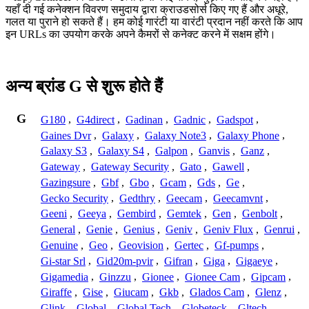
यहाँ दी गई कनेक्शन विवरण समुदाय द्वारा क्राउडसोर्स किए गए हैं और अधूरे,
गलत या पुराने हो सकते हैं। हम कोई गारंटी या वारंटी प्रदान नहीं करते कि आप
इन URLs का उपयोग करके अपने कैमरों से कनेक्ट करने में सक्षम होंगे।
अन्य ब्रांड G से शुरू होते हैं
G
G180
,
G4direct
,
Gadinan
,
Gadnic
,
Gadspot
,
Gaines Dvr
,
Galaxy
,
Galaxy Note3
,
Galaxy Phone
,
Galaxy S3
,
Galaxy S4
,
Galpon
,
Ganvis
,
Ganz
,
Gateway
,
Gateway Security
,
Gato
,
Gawell
,
Gazingsure
,
Gbf
,
Gbo
,
Gcam
,
Gds
,
Ge
,
Gecko Security
,
Gedthry
,
Geecam
,
Geecamvnt
,
Geeni
,
Geeya
,
Gembird
,
Gemtek
,
Gen
,
Genbolt
,
General
,
Genie
,
Genius
,
Geniv
,
Geniv Flux
,
Genrui
,
Genuine
,
Geo
,
Geovision
,
Gertec
,
Gf-pumps
,
Gi-star Srl
,
Gid20m-pvir
,
Gifran
,
Giga
,
Gigaeye
,
Gigamedia
,
Ginzzu
,
Gionee
,
Gionee Cam
,
Gipcam
,
Giraffe
,
Gise
,
Giucam
,
Gkb
,
Glados Cam
,
Glenz
,
Glink
,
Global
,
Global Tech
,
Globeteck
,
Gltech
,