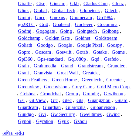
Giraffe
,
Gise
,
Giucam
,
Gkb
,
Glados Cam
,
Glenz
,
Glink
,
Global
,
Global Tech
,
Globeteck
,
Gltech
,
Gmini
,
Gncc
,
Gnexus
,
Gnomecam
,
Go1984
,
go2RTC
,
Go4
,
Goahead
,
Goclever
,
Gocomma
,
Godraj
,
Gogogate
,
Going
,
Goingtech
,
Golbong
,
Goldchamp
,
Golden Gate
,
Goldnet
,
Goldstream
,
Goliath
,
Goodgo
,
Google
,
Google Pixel
,
Goospy
,
Gopro
,
Goscam
,
Goswift
,
Gotab
,
Gotake
,
Gotme
,
Gpi360
,
Gps-standard
,
Gq1080p
,
Gqd
,
Grafeio
,
Grain
,
Grainmedia
,
Grand
,
Grandstream
,
Grandtec
,
Grant
,
Granvista
,
Great Wall
,
Greatek
,
Green Feathers
,
Green Home
,
Greentech
,
Greentel
,
Greenview
,
Greenvision
,
Grey Cam
,
Grid Micro Corp.
,
Grisboa
,
Groudchat
,
Group
,
Grundig
,
Grwibeou
,
Gsi
,
Gt View
,
Gtc
,
Gtec
,
Gts
,
Guangzhou
,
Guard
,
Guardcam
,
Guardian
,
Guardzilla
,
Guoanvision
,
Guudgo
,
Gvi
,
Gw Security
,
Gwelltimes
,
Gwipc
,
Gynoii
,
Gyration
,
Gyuk
,
Gzhou
अधिक स्रोत