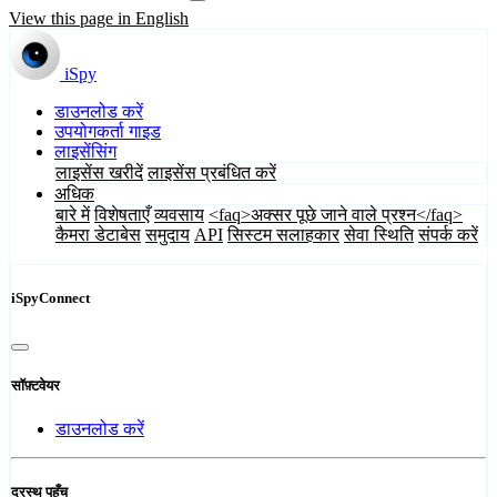
View this page in English
iSpy
डाउनलोड करें
उपयोगकर्ता गाइड
लाइसेंसिंग
लाइसेंस खरीदें
लाइसेंस प्रबंधित करें
अधिक
बारे में
विशेषताएँ
व्यवसाय
<faq>अक्सर पूछे जाने वाले प्रश्न</faq>
कैमरा डेटाबेस
समुदाय
API
सिस्टम सलाहकार
सेवा स्थिति
संपर्क करें
iSpyConnect
सॉफ़्टवेयर
डाउनलोड करें
दूरस्थ पहुँच