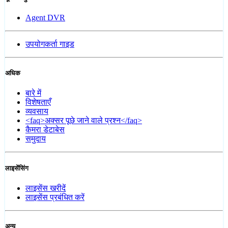
Agent DVR
उपयोगकर्ता गाइड
अधिक
बारे में
विशेषताएँ
व्यवसाय
<faq>अक्सर पूछे जाने वाले प्रश्न</faq>
कैमरा डेटाबेस
समुदाय
लाइसेंसिंग
लाइसेंस खरीदें
लाइसेंस प्रबंधित करें
अन्य