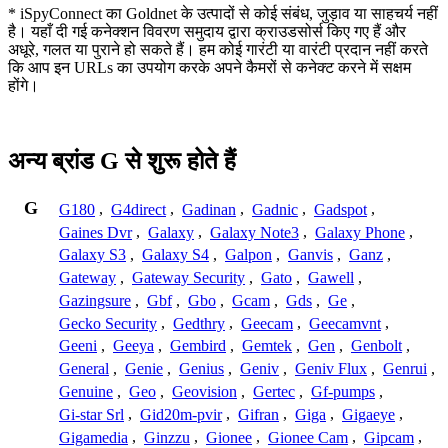
* iSpyConnect का Goldnet के उत्पादों से कोई संबंध, जुड़ाव या साहचर्य नहीं
है। यहाँ दी गई कनेक्शन विवरण समुदाय द्वारा क्राउडसोर्स किए गए हैं और
अधूरे, गलत या पुराने हो सकते हैं। हम कोई गारंटी या वारंटी प्रदान नहीं करते
कि आप इन URLs का उपयोग करके अपने कैमरों से कनेक्ट करने में सक्षम
होंगे।
अन्य ब्रांड G से शुरू होते हैं
G
G180
,
G4direct
,
Gadinan
,
Gadnic
,
Gadspot
,
Gaines Dvr
,
Galaxy
,
Galaxy Note3
,
Galaxy Phone
,
Galaxy S3
,
Galaxy S4
,
Galpon
,
Ganvis
,
Ganz
,
Gateway
,
Gateway Security
,
Gato
,
Gawell
,
Gazingsure
,
Gbf
,
Gbo
,
Gcam
,
Gds
,
Ge
,
Gecko Security
,
Gedthry
,
Geecam
,
Geecamvnt
,
Geeni
,
Geeya
,
Gembird
,
Gemtek
,
Gen
,
Genbolt
,
General
,
Genie
,
Genius
,
Geniv
,
Geniv Flux
,
Genrui
,
Genuine
,
Geo
,
Geovision
,
Gertec
,
Gf-pumps
,
Gi-star Srl
,
Gid20m-pvir
,
Gifran
,
Giga
,
Gigaeye
,
Gigamedia
,
Ginzzu
,
Gionee
,
Gionee Cam
,
Gipcam
,