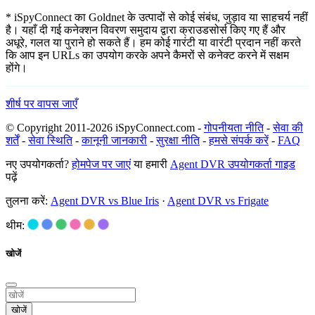
* iSpyConnect का Goldnet के उत्पादों से कोई संबंध, जुड़ाव या साहचर्य नहीं
है। यहाँ दी गई कनेक्शन विवरण समुदाय द्वारा क्राउडसोर्स किए गए हैं और
अधूरे, गलत या पुराने हो सकते हैं। हम कोई गारंटी या वारंटी प्रदान नहीं करते
कि आप इन URLs का उपयोग करके अपने कैमरों से कनेक्ट करने में सक्षम
होंगे।
शीर्ष पर वापस जाएँ
© Copyright 2011-2026 iSpyConnect.com -
गोपनीयता नीति
-
सेवा की
शर्तें
-
सेवा स्थिति
-
कानूनी जानकारी
-
सुरक्षा नीति
-
हमसे संपर्क करें
-
FAQ
नए उपयोगकर्ता?
होमपेज पर जाएं
या हमारी
Agent DVR उपयोगकर्ता गाइड
पढ़ें
तुलना करें:
Agent DVR vs Blue Iris
·
Agent DVR vs Frigate
थीम:
खोजें
खोजें