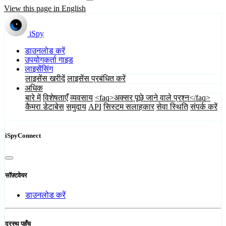
View this page in English
iSpy
डाउनलोड करें
उपयोगकर्ता गाइड
लाइसेंसिंग
लाइसेंस खरीदें
लाइसेंस प्रबंधित करें
अधिक
बारे में
विशेषताएँ
व्यवसाय
<faq>अक्सर पूछे जाने वाले प्रश्न</faq>
कैमरा डेटाबेस
समुदाय
API
सिस्टम सलाहकार
सेवा स्थिति
संपर्क करें
iSpyConnect
सॉफ़्टवेयर
डाउनलोड करें
दूरस्थ पहुँच