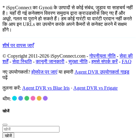
* iSpyConnect का Gynoii के उत्पादों से कोई संबंध, जुड़ाव या साहचर्य नहीं
है। यहाँ दी गई कनेक्शन विवरण समुदाय द्वारा क्राउडसोर्स किए गए हैं और
अधूरे, गलत या पुराने हो सकते हैं। हम कोई गारंटी या वारंटी प्रदान नहीं करते
कि आप इन URLs का उपयोग करके अपने कैमरों से कनेक्ट करने में सक्षम
होंगे।
शीर्ष पर वापस जाएँ
© Copyright 2011-2026 iSpyConnect.com -
गोपनीयता नीति
-
सेवा की
शर्तें
-
सेवा स्थिति
-
कानूनी जानकारी
-
सुरक्षा नीति
-
हमसे संपर्क करें
-
FAQ
नए उपयोगकर्ता?
होमपेज पर जाएं
या हमारी
Agent DVR उपयोगकर्ता गाइड
पढ़ें
तुलना करें:
Agent DVR vs Blue Iris
·
Agent DVR vs Frigate
थीम:
खोजें
खोजें