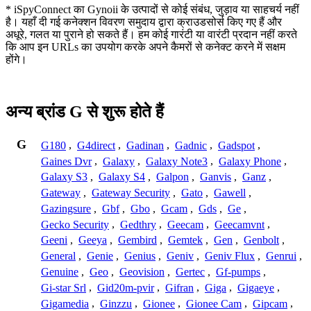
* iSpyConnect का Gynoii के उत्पादों से कोई संबंध, जुड़ाव या साहचर्य नहीं
है। यहाँ दी गई कनेक्शन विवरण समुदाय द्वारा क्राउडसोर्स किए गए हैं और
अधूरे, गलत या पुराने हो सकते हैं। हम कोई गारंटी या वारंटी प्रदान नहीं करते
कि आप इन URLs का उपयोग करके अपने कैमरों से कनेक्ट करने में सक्षम
होंगे।
अन्य ब्रांड G से शुरू होते हैं
G
G180
,
G4direct
,
Gadinan
,
Gadnic
,
Gadspot
,
Gaines Dvr
,
Galaxy
,
Galaxy Note3
,
Galaxy Phone
,
Galaxy S3
,
Galaxy S4
,
Galpon
,
Ganvis
,
Ganz
,
Gateway
,
Gateway Security
,
Gato
,
Gawell
,
Gazingsure
,
Gbf
,
Gbo
,
Gcam
,
Gds
,
Ge
,
Gecko Security
,
Gedthry
,
Geecam
,
Geecamvnt
,
Geeni
,
Geeya
,
Gembird
,
Gemtek
,
Gen
,
Genbolt
,
General
,
Genie
,
Genius
,
Geniv
,
Geniv Flux
,
Genrui
,
Genuine
,
Geo
,
Geovision
,
Gertec
,
Gf-pumps
,
Gi-star Srl
,
Gid20m-pvir
,
Gifran
,
Giga
,
Gigaeye
,
Gigamedia
,
Ginzzu
,
Gionee
,
Gionee Cam
,
Gipcam
,