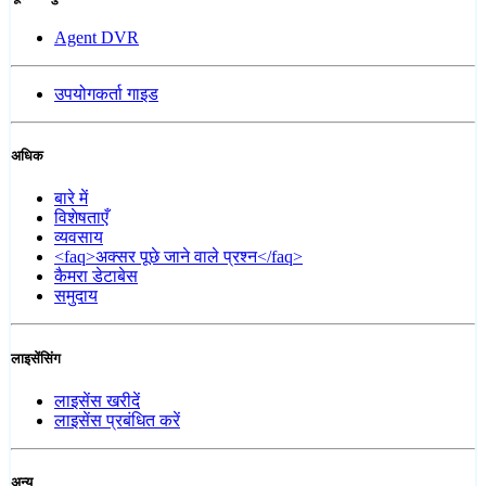
Agent DVR
उपयोगकर्ता गाइड
अधिक
बारे में
विशेषताएँ
व्यवसाय
<faq>अक्सर पूछे जाने वाले प्रश्न</faq>
कैमरा डेटाबेस
समुदाय
लाइसेंसिंग
लाइसेंस खरीदें
लाइसेंस प्रबंधित करें
अन्य