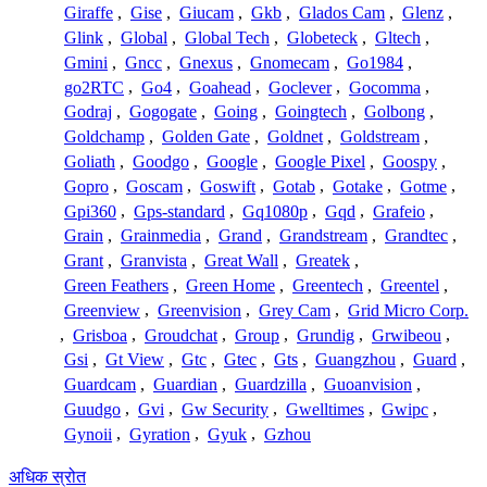
Giraffe
,
Gise
,
Giucam
,
Gkb
,
Glados Cam
,
Glenz
,
Glink
,
Global
,
Global Tech
,
Globeteck
,
Gltech
,
Gmini
,
Gncc
,
Gnexus
,
Gnomecam
,
Go1984
,
go2RTC
,
Go4
,
Goahead
,
Goclever
,
Gocomma
,
Godraj
,
Gogogate
,
Going
,
Goingtech
,
Golbong
,
Goldchamp
,
Golden Gate
,
Goldnet
,
Goldstream
,
Goliath
,
Goodgo
,
Google
,
Google Pixel
,
Goospy
,
Gopro
,
Goscam
,
Goswift
,
Gotab
,
Gotake
,
Gotme
,
Gpi360
,
Gps-standard
,
Gq1080p
,
Gqd
,
Grafeio
,
Grain
,
Grainmedia
,
Grand
,
Grandstream
,
Grandtec
,
Grant
,
Granvista
,
Great Wall
,
Greatek
,
Green Feathers
,
Green Home
,
Greentech
,
Greentel
,
Greenview
,
Greenvision
,
Grey Cam
,
Grid Micro Corp.
,
Grisboa
,
Groudchat
,
Group
,
Grundig
,
Grwibeou
,
Gsi
,
Gt View
,
Gtc
,
Gtec
,
Gts
,
Guangzhou
,
Guard
,
Guardcam
,
Guardian
,
Guardzilla
,
Guoanvision
,
Guudgo
,
Gvi
,
Gw Security
,
Gwelltimes
,
Gwipc
,
Gynoii
,
Gyration
,
Gyuk
,
Gzhou
अधिक स्रोत