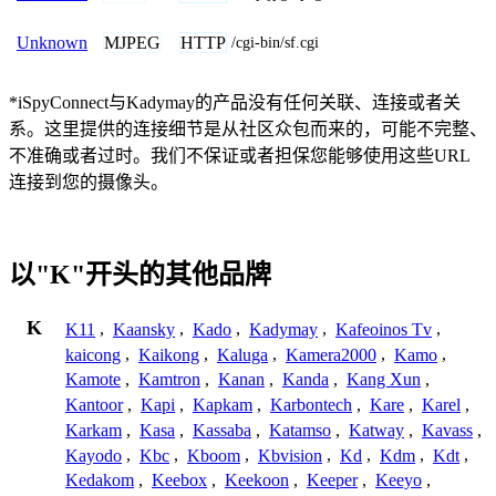
MJPEG
HTTP
Unknown
/cgi-bin/sf.cgi
*iSpyConnect与Kadymay的产品没有任何关联、连接或者关
系。这里提供的连接细节是从社区众包而来的，可能不完整、
不准确或者过时。我们不保证或者担保您能够使用这些URL
连接到您的摄像头。
以"K"开头的其他品牌
K
K11
,
Kaansky
,
Kado
,
Kadymay
,
Kafeoinos Tv
,
kaicong
,
Kaikong
,
Kaluga
,
Kamera2000
,
Kamo
,
Kamote
,
Kamtron
,
Kanan
,
Kanda
,
Kang Xun
,
Kantoor
,
Kapi
,
Kapkam
,
Karbontech
,
Kare
,
Karel
,
Karkam
,
Kasa
,
Kassaba
,
Katamso
,
Katway
,
Kavass
,
Kayodo
,
Kbc
,
Kboom
,
Kbvision
,
Kd
,
Kdm
,
Kdt
,
Kedakom
,
Keebox
,
Keekoon
,
Keeper
,
Keeyo
,