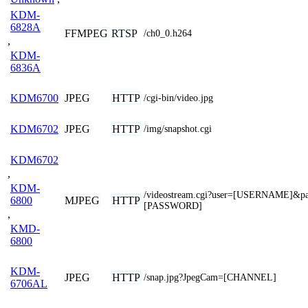
KDM-
6828A
FFMPEG
RTSP
/ch0_0.h264
,
KDM-
6836A
JPEG
HTTP
KDM6700
/cgi-bin/video.jpg
JPEG
HTTP
KDM6702
/img/snapshot.cgi
KDM6702
,
KDM-
/videostream.cgi?user=[USERNAME]&p
MJPEG
HTTP
6800
[PASSWORD]
,
KMD-
6800
KDM-
JPEG
HTTP
/snap.jpg?JpegCam=[CHANNEL]
6706AL