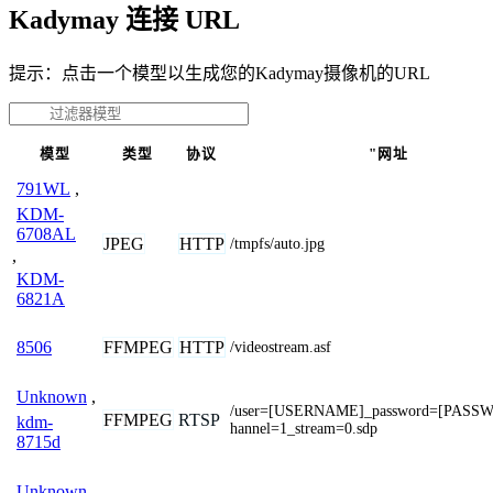
Kadymay 连接 URL
提示：点击一个模型以生成您的Kadymay摄像机的URL
模型
类型
协议
"网址
791WL
,
KDM-
6708AL
JPEG
HTTP
/tmpfs/auto.jpg
,
KDM-
6821A
FFMPEG
HTTP
8506
/videostream.asf
Unknown
,
/user=[USERNAME]_password=[PASS
FFMPEG
RTSP
kdm-
hannel=1_stream=0.sdp
8715d
Unknown
,