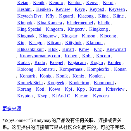
Keian
,
Kenik
,
Kenpro
,
Kenton
,
Kenvs
,
Kerui
,
Keshini
,
Keuken
,
Keview
,
Keye
,
Keypad
,
Keyseen
,
Keytech Dvr
,
Kfly
,
Kguard
,
Kiacong
,
Kiina
,
Kiirie
,
Kimpok
,
Kina Kamera
,
Kindermeubel
,
Kindle
,
King Special
,
Kingcam
,
Kingcctv
,
Kingkong
,
Kingmak
,
Kingnow
,
Kingstar
,
Kinson
,
Kiocong
,
Kip
,
Kishgo
,
Kitcam
,
Kittyhok
,
Kkmoon
,
Klikaanklikuit
,
Klok
,
Kmart
,
Kmw
,
Knc
,
Knewmart
,
Knowyournanny.com
,
Kobert
,
Kobi
,
Kocom
,
Kodak
,
Kodu
,
Koepel
,
Kogacam
,
Kogan
,
Kohlen
,
Koicong
,
Komatsu
,
Kompernass
,
Komplexfix
,
Konan
,
Konarrk
,
Konig
,
Konik
,
Konix
,
Konlen
,
Konnek Stein
,
Koogeek
,
Koolertron
,
Koomooni
,
Korang
,
Koti
,
Kowa
,
Kpi
,
Kpp
,
Kraun
,
Krissview
,
Krypton
,
Ksvp
,
Kt And C
,
Kucam
,
Kyocera
更多来源
*iSpyConnect与Kadymay的产品没有任何关联、连接或者关
系。这里提供的连接细节是从社区众包而来的，可能不完整、