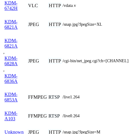
KDM-
VLC
HTTP
/vdata.v
6742H
KDM-
JPEG
HTTP
/snap.jpg?JpegSize=XL
6821A
KDM-
6821A
,
KDM-
JPEG
HTTP
/cgi-bin/net_jpeg.cgi?ch=[CHANNEL]
6828A
,
KDM-
6836A
KDM-
FFMPEG
RTSP
/live1.264
6853A
KDM-
FFMPEG
RTSP
/live0.264
A103
JPEG
HTTP
Unknown
/snap.jpg?JpegSize=M