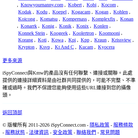
,
Knowyournanny.com
,
Kobert
,
Kobi
,
Kocom
,
Kodak
,
Kodu
,
Koepel
,
Kogacam
,
Kogan
,
Kohlen
,
Koicong
,
Komatsu
,
Kompernass
,
Komplexfix
,
Konan
,
Konarrk
,
Konig
,
Konik
,
Konix
,
Konlen
,
Konnek Stein
,
Koogeek
,
Koolertron
,
Koomooni
,
Korang
,
Koti
,
Kowa
,
Kpi
,
Kpp
,
Kraun
,
Krissview
,
Krypton
,
Ksvp
,
Kt And C
,
Kucam
,
Kyocera
更多來源
iSpyConnect與Kmw的產品沒有任何聯繫、連接或關聯。此處
提供的連接詳細資料是由社群共同提供的，可能不完整、不準
確或過時。我們不保證您能夠使用這些URL連接到您的攝像
頭。
返回頂部
© 版權所有 2011-2026 iSpyConnect.com -
隱私政策
-
服務條款
-
服務狀態
-
法律資訊
-
安全政策
-
聯絡我們
-
常見問題