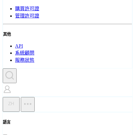
購買許可證
管理許可證
其他
API
系統顧問
服務狀態
ZH
語言