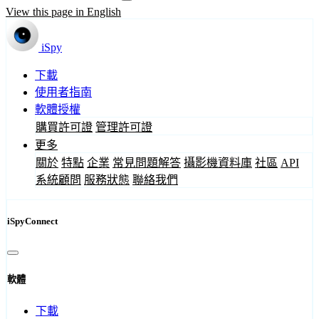
View this page in English
iSpy
下載
使用者指南
軟體授權
購買許可證
管理許可證
更多
關於
特點
企業
常見問題解答
攝影機資料庫
社區
API
系統顧問
服務狀態
聯絡我們
iSpyConnect
軟體
下載