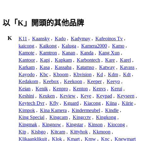
以「K」開頭的其他品牌
K
K11
,
Kaansky
,
Kado
,
Kadymay
,
Kafeoinos Tv
,
kaicong
,
Kaikong
,
Kaluga
,
Kamera2000
,
Kamo
,
Kamote
,
Kamtron
,
Kanan
,
Kanda
,
Kang Xun
,
Kantoor
,
Kapi
,
Kapkam
,
Karbontech
,
Kare
,
Karel
,
Karkam
,
Kasa
,
Kassaba
,
Katamso
,
Katway
,
Kavass
,
Kayodo
,
Kbc
,
Kboom
,
Kbvision
,
Kd
,
Kdm
,
Kdt
,
Kedakom
,
Keebox
,
Keekoon
,
Keeper
,
Keeyo
,
Keian
,
Kenik
,
Kenpro
,
Kenton
,
Kenvs
,
Kerui
,
Keshini
,
Keuken
,
Keview
,
Keye
,
Keypad
,
Keyseen
,
Keytech Dvr
,
Kfly
,
Kguard
,
Kiacong
,
Kiina
,
Kiirie
,
Kimpok
,
Kina Kamera
,
Kindermeubel
,
Kindle
,
King Special
,
Kingcam
,
Kingcctv
,
Kingkong
,
Kingmak
,
Kingnow
,
Kingstar
,
Kinson
,
Kiocong
,
Kip
,
Kishgo
,
Kitcam
,
Kittyhok
,
Kkmoon
,
Klikaanklikuit
,
Klok
,
Kmart
,
Kmw
,
Knc
,
Knewmart