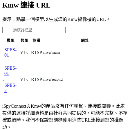
Kmw 連接 URL
提示：點擊一個模型以生成您的Kmw攝像機的URL。
模型
類型
協議
網址
SPES-
VLC
RTSP
/live/main
01
SPES-
01
,
VLC
RTSP
/live/second
SPES-
2
iSpyConnect與Kmw的產品沒有任何聯繫、連接或關聯。此處
提供的連接詳細資料是由社群共同提供的，可能不完整、不準
確或過時。我們不保證您能夠使用這些URL連接到您的攝像
頭。