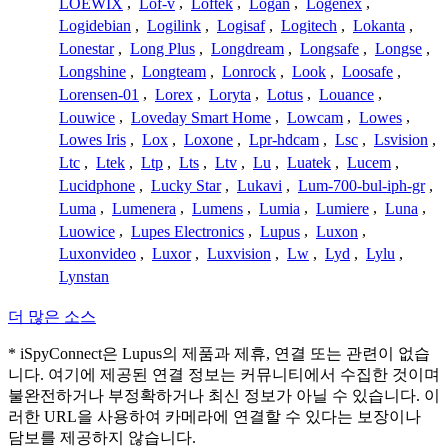
LOEWIX
,
Lof-v
,
Loftek
,
Logan
,
Logenex
,
Logidebian
,
Logilink
,
Logisaf
,
Logitech
,
Lokanta
,
Lonestar
,
Long Plus
,
Longdream
,
Longsafe
,
Longse
,
Longshine
,
Longteam
,
Lonrock
,
Look
,
Loosafe
,
Lorensen-01
,
Lorex
,
Loryta
,
Lotus
,
Louance
,
Louwice
,
Loveday Smart Home
,
Lowcam
,
Lowes
,
Lowes Iris
,
Lox
,
Loxone
,
Lpr-hdcam
,
Lsc
,
Lsvision
,
Ltc
,
Ltek
,
Ltp
,
Lts
,
Ltv
,
Lu
,
Luatek
,
Lucem
,
Lucidphone
,
Lucky Star
,
Lukavi
,
Lum-700-bul-iph-gr
,
Luma
,
Lumenera
,
Lumens
,
Lumia
,
Lumiere
,
Luna
,
Luowice
,
Lupes Electronics
,
Lupus
,
Luxon
,
Luxonvideo
,
Luxor
,
Luxvision
,
Lw
,
Lyd
,
Lylu
,
Lynstan
더 많은 소스
* iSpyConnect은 Lupus의 제품과 제휴, 연결 또는 관련이 없습
니다. 여기에 제공된 연결 정보는 커뮤니티에서 수집한 것이며
불완전하거나 부정확하거나 최신 정보가 아닐 수 있습니다. 이
러한 URL을 사용하여 카메라에 연결할 수 있다는 보장이나
담보를 제공하지 않습니다.