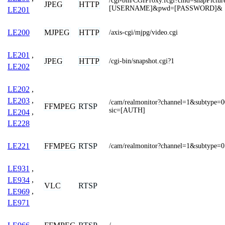
/cgi-bin/CGIProxy.fcgi?cmd=snapPictu
JPEG
HTTP
[USERNAME]&pwd=[PASSWORD]&
LE201
MJPEG
HTTP
LE200
/axis-cgi/mjpg/video.cgi
LE201
,
JPEG
HTTP
/cgi-bin/snapshot.cgi?1
LE202
LE202
,
LE203
,
/cam/realmonitor?channel=1&subtype=
FFMPEG
RTSP
sic=[AUTH]
LE204
,
LE228
FFMPEG
RTSP
LE221
/cam/realmonitor?channel=1&subtype=0
LE931
,
LE934
,
VLC
RTSP
LE969
,
LE971