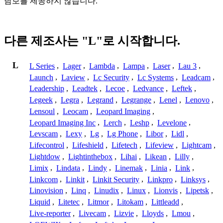
담보를 제공하지 않습니다.
다른 제조사는 "L"로 시작합니다.
L
L Series
,
Lager
,
Lambda
,
Lampa
,
Laser
,
Lau 3
,
Launch
,
Laview
,
Lc Security
,
Lc Systems
,
Leadcam
,
Leadership
,
Leadtek
,
Lecoe
,
Ledvance
,
Leftek
,
Legeek
,
Legra
,
Legrand
,
Legrange
,
Lenel
,
Lenovo
,
Lensoul
,
Leocam
,
Leopard Imaging
,
Leopard Imaging Inc
,
Lerch
,
Leshp
,
Levelone
,
Levscam
,
Lexy
,
Lg
,
Lg Phone
,
Libor
,
Lidl
,
Lifecontrol
,
Lifeshield
,
Lifetech
,
Lifeview
,
Lightcam
,
Lightdow
,
Lightinthebox
,
Lihai
,
Likean
,
Lilly
,
Limix
,
Lindata
,
Lindy
,
Linemak
,
Linia
,
Link
,
Linkcom
,
Linkit
,
Linkit Security
,
Linkpro
,
Linksys
,
Linovision
,
Linq
,
Linudix
,
Linux
,
Lionvis
,
Lipetsk
,
Liquid
,
Litetec
,
Litmor
,
Litokam
,
Littleadd
,
Live-reporter
,
Livecam
,
Lizvie
,
Lloyds
,
Lmou
,