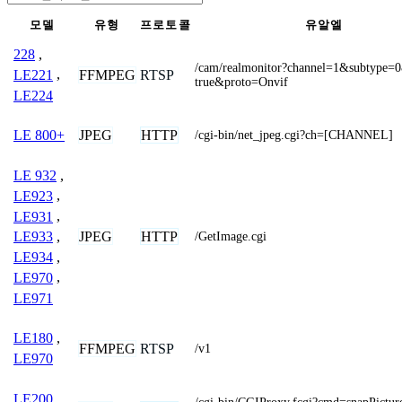
모델
유형
프로토콜
유알엘
228
,
/cam/realmonitor?channel=1&subtype=0
FFMPEG
RTSP
LE221
,
true&proto=Onvif
LE224
JPEG
HTTP
LE 800+
/cgi-bin/net_jpeg.cgi?ch=[CHANNEL]
LE 932
,
LE923
,
LE931
,
JPEG
HTTP
LE933
,
/GetImage.cgi
LE934
,
LE970
,
LE971
LE180
,
FFMPEG
RTSP
/v1
LE970
LE200
,