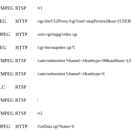
FMPEG
RTSP
/v1
PEG
HTTP
/cgi-bin/CGIProxy.fcgi?cmd=snapPicture2&usr=
JPEG
HTTP
/axis-cgi/mjpg/video.cgi
PEG
HTTP
/cgi-bin/snapshot.cgi?1
FMPEG
RTSP
/cam/realmonitor?channel=1&subtype=00&authbasic=
FMPEG
RTSP
/cam/realmonitor?channel=1&subtype=0
LC
RTSP
FMPEG
RTSP
/
FMPEG
RTSP
/v2
JPEG
HTTP
/GetData.cgi?Status=0