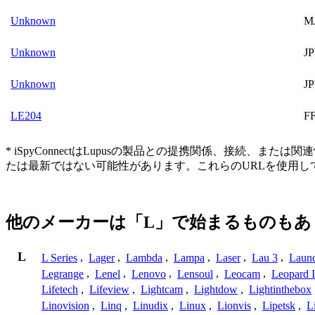
M
Unknown
J
Unknown
J
Unknown
F
LE204
* iSpyConnectはLupusの製品との提携関係、接
たは最新ではない可能性があります。これらのURLを使用
他のメーカーは「L」で始まるものもあ
L
L Series
,
Lager
,
Lambda
,
Lampa
,
Laser
,
Lau 3
,
Laun
Legrange
,
Lenel
,
Lenovo
,
Lensoul
,
Leocam
,
Leopard 
Lifetech
,
Lifeview
,
Lightcam
,
Lightdow
,
Lightinthebox
Linovision
,
Linq
,
Linudix
,
Linux
,
Lionvis
,
Lipetsk
,
L