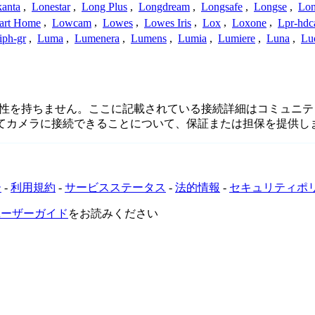
anta
,
Lonestar
,
Long Plus
,
Longdream
,
Longsafe
,
Longse
,
Lon
art Home
,
Lowcam
,
Lowes
,
Lowes Iris
,
Lox
,
Loxone
,
Lpr-hd
iph-gr
,
Luma
,
Lumenera
,
Lumens
,
Lumia
,
Lumiere
,
Luna
,
Lu
続、または関連性を持ちません。ここに記載されている接続詳細はコ
してカメラに接続できることについて、保証または担保を提供し
ー
-
利用規約
-
サービスステータス
-
法的情報
-
セキュリティポ
VRユーザーガイド
をお読みください