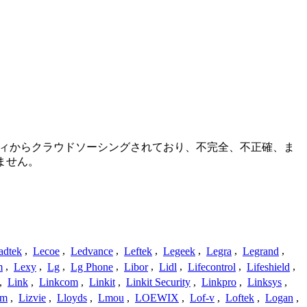
ミュニティからクラウドソーシングされており、不完全、不正確、ま
ません。
adtek
,
Lecoe
,
Ledvance
,
Leftek
,
Legeek
,
Legra
,
Legrand
,
m
,
Lexy
,
Lg
,
Lg Phone
,
Libor
,
Lidl
,
Lifecontrol
,
Lifeshield
,
,
Link
,
Linkcom
,
Linkit
,
Linkit Security
,
Linkpro
,
Linksys
,
am
,
Lizvie
,
Lloyds
,
Lmou
,
LOEWIX
,
Lof-v
,
Loftek
,
Logan
,