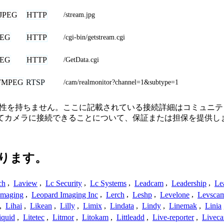
JPEG
HTTP
/stream.jpg
PEG
HTTP
/cgi-bin/getstream.cgi
PEG
HTTP
/GetData.cgi
FMPEG
RTSP
/cam/realmonitor?channel=1&subtype=1
続、または関連性を持ちません。ここに記載されている接続詳細はコ
してカメラに接続できることについて、保証または担保を提供し
ります。
ch
,
Laview
,
Lc Security
,
Lc Systems
,
Leadcam
,
Leadership
,
Le
Imaging
,
Leopard Imaging Inc
,
Lerch
,
Leshp
,
Levelone
,
Levsca
,
Lihai
,
Likean
,
Lilly
,
Limix
,
Lindata
,
Lindy
,
Linemak
,
Linia
iquid
,
Litetec
,
Litmor
,
Litokam
,
Littleadd
,
Live-reporter
,
Livec