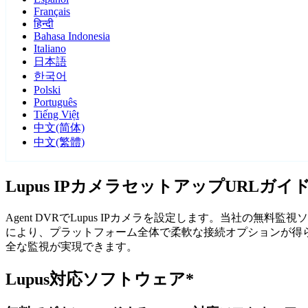
Français
हिन्दी
Bahasa Indonesia
Italiano
日本語
한국어
Polski
Português
Tiếng Việt
中文(简体)
中文(繁體)
Lupus IPカメラセットアップURLガイ
Agent DVRでLupus IPカメラを設定します。当社の無
により、プラットフォーム全体で柔軟な接続オプションが得られ
全な監視が実現できます。
Lupus対応ソフトウェア*