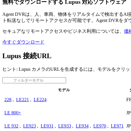
無料でダウンロードする Lupus 対応ソフトウェア
Agent DVRは、人、車両、物体をリアルタイムで検出す
ト転送なしでリモートアクセスが可能です。Agent DVRを
セキュアなリモートアクセスやビジネス利用については、
価
今すぐダウンロード
Lupus 接続URL
ヒント: Lupus カメラのURLを生成するには、モデルをク
モデル
F
228
,
LE221
,
LE224
J
LE 800+
J
LE 932
,
LE923
,
LE931
,
LE933
,
LE934
,
LE970
,
LE971