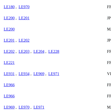
F
LE180
,
LE970
J
LE200
,
LE201
M
LE200
J
LE201
,
LE202
F
LE202
,
LE203
,
LE204
,
LE228
F
LE221
V
LE931
,
LE934
,
LE969
,
LE971
F
LE966
F
LE966
M
LE969
,
LE970
,
LE971