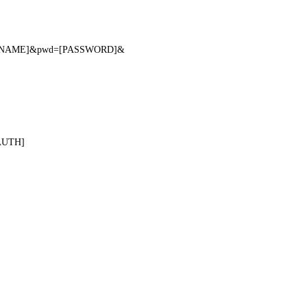
[USERNAME]&pwd=[PASSWORD]&
[AUTH]