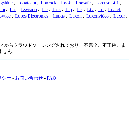
gshine
,
Longteam
,
Lonrock
,
Look
,
Loosafe
,
Lorensen-01
,
cam
,
Lsc
,
Lsvision
,
Ltc
,
Ltek
,
Ltp
,
Lts
,
Ltv
,
Lu
,
Luatek
,
owice
,
Lupes Electronics
,
Lupus
,
Luxon
,
Luxonvideo
,
Luxor
,
ミュニティからクラウドソーシングされており、不完全、不正確、ま
ません。
リシー
-
お問い合わせ
-
FAQ