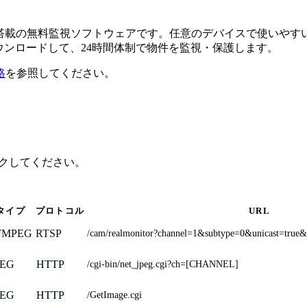
るAI搭載の無料監視ソフトウェアです。任意のデバイスで使い
ダウンロードして、24時間体制で物件を監視・保護します。
格
を参照してください。
リックしてください。
タイプ
プロトコル
URL
FMPEG
RTSP
/cam/realmonitor?channel=1&subtype=0&unicast=true
PEG
HTTP
/cgi-bin/net_jpeg.cgi?ch=[CHANNEL]
PEG
HTTP
/GetImage.cgi