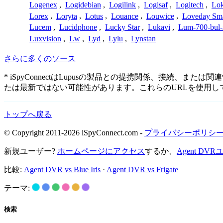
Logenex
,
Logidebian
,
Logilink
,
Logisaf
,
Logitech
,
Lok
Lorex
,
Loryta
,
Lotus
,
Louance
,
Louwice
,
Loveday Sm
Lucem
,
Lucidphone
,
Lucky Star
,
Lukavi
,
Lum-700-bul-
Luxvision
,
Lw
,
Lyd
,
Lylu
,
Lynstan
さらに多くのソース
* iSpyConnectはLupusの製品との提携関係、接
たは最新ではない可能性があります。これらのURLを使用
トップへ戻る
© Copyright 2011-2026 iSpyConnect.com -
プライバシーポリシ
新規ユーザー?
ホームページにアクセス
するか、
Agent D
比較:
Agent DVR vs Blue Iris
·
Agent DVR vs Frigate
テーマ:
検索