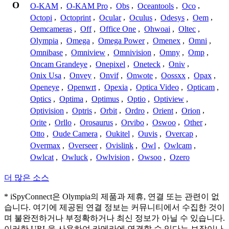
O
O-KAM
,
O-KAM Pro
,
Obs
,
Oceantools
,
Oco
,
Octopi
,
Octoprint
,
Ocular
,
Oculus
,
Odesys
,
Oem
,
Oemcameras
,
Off
,
Office One
,
Ohwoai
,
Oltec
,
Olympia
,
Omega
,
Omega Power
,
Omenex
,
Omni
,
Omnibase
,
Omniview
,
Omnivision
,
Omny
,
Omp
,
Oncam Grandeye
,
Onepixel
,
Oneteck
,
Oniv
,
Onix Usa
,
Onvey
,
Onvif
,
Onwote
,
Oossxx
,
Opax
,
Openeye
,
Openwrt
,
Opexia
,
Optica Video
,
Opticam
,
Optics
,
Optima
,
Optimus
,
Optio
,
Optiview
,
Optivision
,
Optris
,
Orbit
,
Ordro
,
Orient
,
Orion
,
Orite
,
Orllo
,
Orosaurus
,
Orvibo
,
Oswoo
,
Other
,
Otto
,
Oude Camera
,
Oukitel
,
Ouvis
,
Overcap
,
Overmax
,
Overseer
,
Ovislink
,
Owl
,
Owlcam
,
Owlcat
,
Owluck
,
Owlvision
,
Owsoo
,
Ozero
더 많은 소스
* iSpyConnect은 Olympia의 제품과 제휴, 연결 또는 관련이 없
습니다. 여기에 제공된 연결 정보는 커뮤니티에서 수집한 것이
며 불완전하거나 부정확하거나 최신 정보가 아닐 수 있습니다.
이러한 URL을 사용하여 카메라에 연결할 수 있다는 보장이나