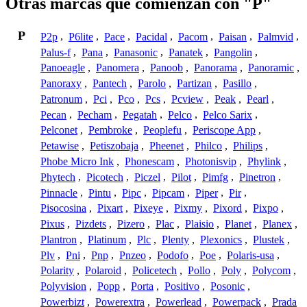
Otras marcas que comienzan con "P"
P
P2p
,
P6lite
,
Pace
,
Pacidal
,
Pacom
,
Paisan
,
Palmvid
,
Palus-f
,
Pana
,
Panasonic
,
Panatek
,
Pangolin
,
Panoeagle
,
Panomera
,
Panoob
,
Panorama
,
Panoramic
,
Panoraxy
,
Pantech
,
Parolo
,
Partizan
,
Pasillo
,
Patronum
,
Pci
,
Pco
,
Pcs
,
Pcview
,
Peak
,
Pearl
,
Pecan
,
Pecham
,
Pegatah
,
Pelco
,
Pelco Sarix
,
Pelconet
,
Pembroke
,
Peoplefu
,
Periscope App
,
Petawise
,
Petiszobaja
,
Pheenet
,
Philco
,
Philips
,
Phobe Micro Ink
,
Phonescam
,
Photonisvip
,
Phylink
,
Phytech
,
Picotech
,
Piczel
,
Pilot
,
Pimfg
,
Pinetron
,
Pinnacle
,
Pintu
,
Pipc
,
Pipcam
,
Piper
,
Pir
,
Pisocosina
,
Pixart
,
Pixeye
,
Pixmy
,
Pixord
,
Pixpo
,
Pixus
,
Pizdets
,
Pizero
,
Plac
,
Plaisio
,
Planet
,
Planex
,
Plantron
,
Platinum
,
Plc
,
Plenty
,
Plexonics
,
Plustek
,
Plv
,
Pni
,
Pnp
,
Pnzeo
,
Podofo
,
Poe
,
Polaris-usa
,
Polarity
,
Polaroid
,
Policetech
,
Pollo
,
Poly
,
Polycom
,
Polyvision
,
Popp
,
Porta
,
Positivo
,
Posonic
,
Powerbizt
,
Powerextra
,
Powerlead
,
Powerpack
,
Prada