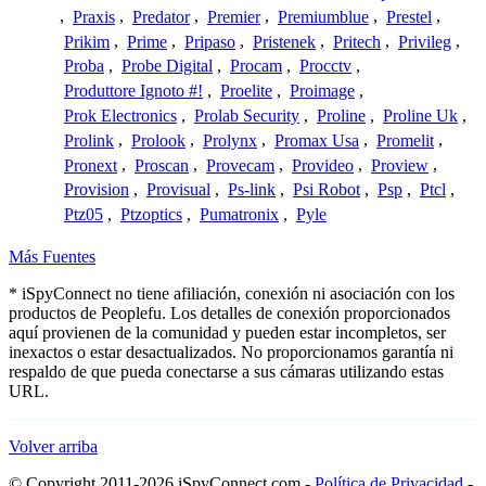
,
Praxis
,
Predator
,
Premier
,
Premiumblue
,
Prestel
,
Prikim
,
Prime
,
Pripaso
,
Pristenek
,
Pritech
,
Privileg
,
Proba
,
Probe Digital
,
Procam
,
Procctv
,
Produttore Ignoto #!
,
Proelite
,
Proimage
,
Prok Electronics
,
Prolab Security
,
Proline
,
Proline Uk
,
Prolink
,
Prolook
,
Prolynx
,
Promax Usa
,
Promelit
,
Pronext
,
Proscan
,
Provecam
,
Provideo
,
Proview
,
Provision
,
Provisual
,
Ps-link
,
Psi Robot
,
Psp
,
Ptcl
,
Ptz05
,
Ptzoptics
,
Pumatronix
,
Pyle
Más Fuentes
* iSpyConnect no tiene afiliación, conexión ni asociación con los
productos de Peoplefu. Los detalles de conexión proporcionados
aquí provienen de la comunidad y pueden estar incompletos, ser
inexactos o estar desactualizados. No proporcionamos garantía ni
respaldo de que pueda conectarse a sus cámaras utilizando estas
URL.
Volver arriba
© Copyright 2011-2026 iSpyConnect.com -
Política de Privacidad
-