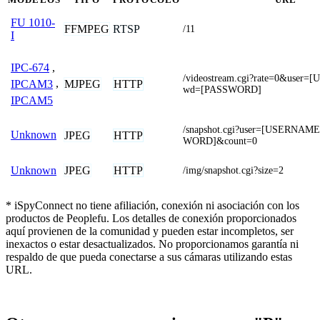
FU 1010-
FFMPEG
RTSP
/11
I
IPC-674
,
/videostream.cgi?rate=0&use
MJPEG
HTTP
IPCAM3
,
wd=[PASSWORD]
IPCAM5
/snapshot.cgi?user=[USERNA
Unknown
JPEG
HTTP
WORD]&count=0
JPEG
HTTP
Unknown
/img/snapshot.cgi?size=2
* iSpyConnect no tiene afiliación, conexión ni asociación con los
productos de Peoplefu. Los detalles de conexión proporcionados
aquí provienen de la comunidad y pueden estar incompletos, ser
inexactos o estar desactualizados. No proporcionamos garantía ni
respaldo de que pueda conectarse a sus cámaras utilizando estas
URL.