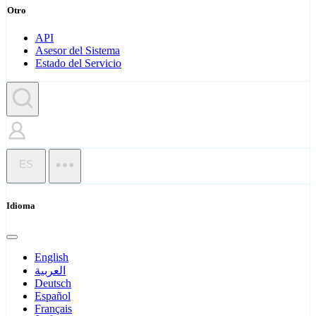
Otro
API
Asesor del Sistema
Estado del Servicio
ES
Idioma
English
العربية
Deutsch
Español
Français