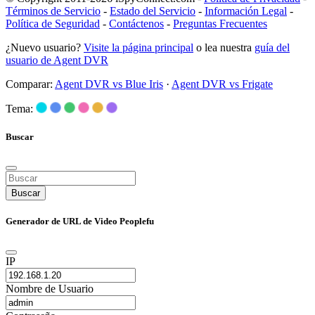
Términos de Servicio
-
Estado del Servicio
-
Información Legal
-
Política de Seguridad
-
Contáctenos
-
Preguntas Frecuentes
¿Nuevo usuario?
Visite la página principal
o lea nuestra
guía del
usuario de Agent DVR
Comparar:
Agent DVR vs Blue Iris
·
Agent DVR vs Frigate
Tema:
Buscar
Buscar
Generador de URL de Video Peoplefu
IP
Nombre de Usuario