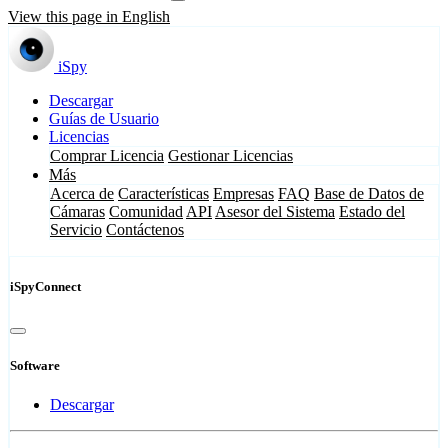
View this page in English
iSpy
Descargar
Guías de Usuario
Licencias
Comprar Licencia
Gestionar Licencias
Más
Acerca de
Características
Empresas
FAQ
Base de Datos de
Cámaras
Comunidad
API
Asesor del Sistema
Estado del
Servicio
Contáctenos
iSpyConnect
Software
Descargar