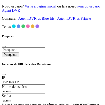
Novo usuário?
Visite a página inicial
ou leia nosso
guia do usuário
Agent DVR
Comparar:
Agent DVR vs Blue Iris
·
Agent DVR vs Frigate
Tema:
Pesquisar
Pesquisar
Gerador de URL de Vídeo Ruisvision
IP
Nome de usuário
Senha
Nota: Use suas credenciais da câmera, não seu login iSpyConnect.