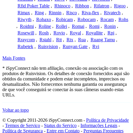
Rfid Poker Table
,
Rhinoco
,
Ribbon
,
Rifatron
,
Rigoo
,
Rimax
,
Ring
,
Rinnin
,
Risco
,
Riva-flex
,
Rivatech
,
Riwyth
,
Robaxo
,
Robicam
,
Robocam
,
Rocam
,
Rohs
,
Roidmi
,
Roline
,
Rollei
,
Romai
,
Romi
,
Ronin
,
Rosewill
,
Rosh
,
Rovio
,
Royal
,
Royallite
,
Rpi
,
Rraycom
,
Rstahl
,
Rtt
,
Rtx
,
Rua
,
Ruang Tamu
,
Rubetek
,
Ruisvision
,
Runyan Gate
,
Rvi
Mais Fontes
* iSpyConnect não tem afiliação, conexão ou associação com os
produtos de Ruisvision. Os detalhes de conexão fornecidos aqui são
obtidos da comunidade e podem estar incompletos, imprecisos ou
desatualizados. Não fornecemos nenhuma garantia ou assegurança
de que você conseguirá se conectar às suas câmeras usando estas
URLs.
Voltar ao topo
© Copyright 2011-2026 iSpyConnect.com -
Política de Privacidade
-
Termos de Serviço
-
Status do Serviço
-
Informações Legais
-
Política de Segurança
-
Entre em Contato
-
Perguntas Frequentes