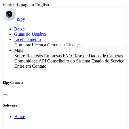
View this page in English
iSpy
Baixe
Guias do Usuário
Licenciamento
Comprar Licença
Gerenciar Licenças
Mais
Sobre
Recursos
Empresas
FAQ
Base de Dados de Câmeras
Comunidade
API
Conselheiro do Sistema
Estado do Serviço
Entre em Contato
iSpyConnect
Software
Baixe