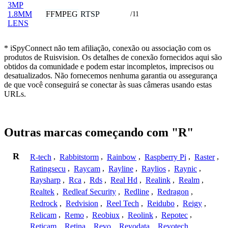
3MP
FFMPEG
RTSP
1.8MM
/11
LENS
* iSpyConnect não tem afiliação, conexão ou associação com os
produtos de Ruisvision. Os detalhes de conexão fornecidos aqui são
obtidos da comunidade e podem estar incompletos, imprecisos ou
desatualizados. Não fornecemos nenhuma garantia ou assegurança
de que você conseguirá se conectar às suas câmeras usando estas
URLs.
Outras marcas começando com "R"
R
R-tech
,
Rabbitstorm
,
Rainbow
,
Raspberry Pi
,
Raster
,
Ratingsecu
,
Raycam
,
Rayline
,
Raylios
,
Raynic
,
Raysharp
,
Rca
,
Rds
,
Real Hd
,
Realink
,
Realm
,
Realtek
,
Redleaf Security
,
Redline
,
Redragon
,
Redrock
,
Redvision
,
Reel Tech
,
Reidubo
,
Reigy
,
Relicam
,
Remo
,
Reobiux
,
Reolink
,
Repotec
,
Reticam
,
Retina
,
Revo
,
Revodata
,
Revotech
,