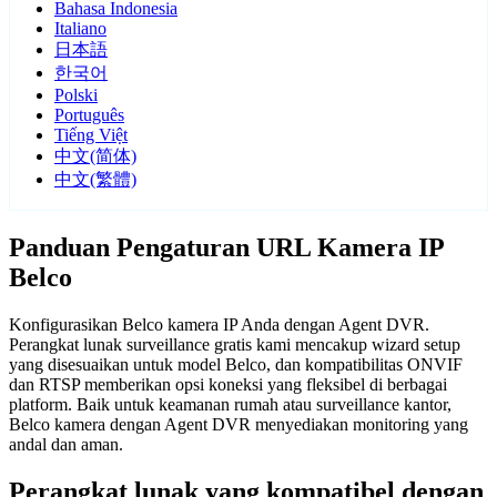
Bahasa Indonesia
Italiano
日本語
한국어
Polski
Português
Tiếng Việt
中文(简体)
中文(繁體)
Panduan Pengaturan URL Kamera IP
Belco
Konfigurasikan Belco kamera IP Anda dengan Agent DVR.
Perangkat lunak surveillance gratis kami mencakup wizard setup
yang disesuaikan untuk model Belco, dan kompatibilitas ONVIF
dan RTSP memberikan opsi koneksi yang fleksibel di berbagai
platform. Baik untuk keamanan rumah atau surveillance kantor,
Belco kamera dengan Agent DVR menyediakan monitoring yang
andal dan aman.
Perangkat lunak yang kompatibel dengan