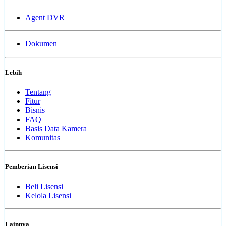
Agent DVR
Dokumen
Lebih
Tentang
Fitur
Bisnis
FAQ
Basis Data Kamera
Komunitas
Pemberian Lisensi
Beli Lisensi
Kelola Lisensi
Lainnya