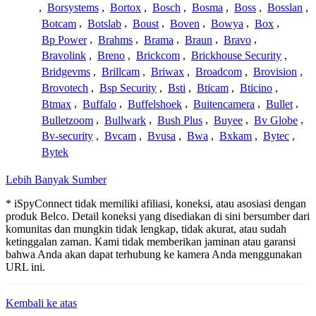
,
Borsystems
,
Bortox
,
Bosch
,
Bosma
,
Boss
,
Bosslan
,
Botcam
,
Botslab
,
Boust
,
Boven
,
Bowya
,
Box
,
Bp Power
,
Brahms
,
Brama
,
Braun
,
Bravo
,
Bravolink
,
Breno
,
Brickcom
,
Brickhouse Security
,
Bridgevms
,
Brillcam
,
Briwax
,
Broadcom
,
Brovision
,
Brovotech
,
Bsp Security
,
Bsti
,
Bticam
,
Bticino
,
Btmax
,
Buffalo
,
Buffelshoek
,
Buitencamera
,
Bullet
,
Bulletzoom
,
Bullwark
,
Bush Plus
,
Buyee
,
Bv Globe
,
Bv-security
,
Bvcam
,
Bvusa
,
Bwa
,
Bxkam
,
Bytec
,
Bytek
Lebih Banyak Sumber
* iSpyConnect tidak memiliki afiliasi, koneksi, atau asosiasi dengan
produk Belco. Detail koneksi yang disediakan di sini bersumber dari
komunitas dan mungkin tidak lengkap, tidak akurat, atau sudah
ketinggalan zaman. Kami tidak memberikan jaminan atau garansi
bahwa Anda akan dapat terhubung ke kamera Anda menggunakan
URL ini.
Kembali ke atas