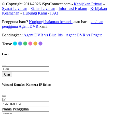
© Copyright 2011-2026 iSpyConnect.com -
Kebijakan Privasi
-
Syarat Layanan
-
Status Layanan
-
Informasi Hukum
-
Kebijakan
Keamanan
-
Hubungi Kami
-
FAQ
Pengguna baru?
Kunjungi halaman beranda
atau baca
panduan
pengguna Agent DVR
kami
Bandingkan:
Agent DVR vs Blue Iris
·
Agent DVR vs Frigate
Tema:
Cari
Cari
Wizard Koneksi Kamera IP Belco
IP
Nama Pengguna