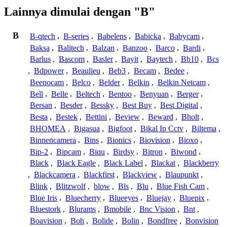
Lainnya dimulai dengan "B"
B
B-qtech
,
B-series
,
Babelens
,
Babicka
,
Babycam
,
Baksa
,
Balitech
,
Balzan
,
Banzoo
,
Barco
,
Bardi
,
Barlus
,
Bascom
,
Basler
,
Bayit
,
Baytech
,
Bb10
,
Bcs
,
Bdpower
,
Beaulieu
,
Beb3
,
Becam
,
Bedee
,
Beenocam
,
Belco
,
Belder
,
Belkin
,
Belkin Netcam
,
Bell
,
Belle
,
Beltech
,
Bentoo
,
Benyuan
,
Berger
,
Bersan
,
Besder
,
Bessky
,
Best Buy
,
Best Digital
,
Besta
,
Bestek
,
Bettini
,
Beview
,
Beward
,
Bholt
,
BHOMEA
,
Bigasua
,
Bigfoot
,
Bikal Ip Cctv
,
Biltema
,
Binnencamera
,
Bins
,
Bionics
,
Biovision
,
Bioxo
,
Bip-2
,
Bipcam
,
Biqu
,
Birdsy
,
Bitron
,
Biwond
,
Black
,
Black Eagle
,
Black Label
,
Blackat
,
Blackberry
,
Blackcamera
,
Blackfirst
,
Blackview
,
Blaupunkt
,
Blink
,
Blitzwolf
,
blow
,
Bls
,
Blu
,
Blue Fish Cam
,
Blue Iris
,
Bluecherry
,
Blueeyes
,
Bluejay
,
Bluepix
,
Bluestork
,
Blurams
,
Bmobile
,
Bnc Vision
,
Bnt
,
Boavision
,
Boh
,
Bolide
,
Bolin
,
Bondfree
,
Bonvision