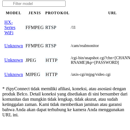
MODEL
JENIS
PROTOKOL
URL
HX-
FFMPEG
RTSP
Series
/11
WiFi
FFMPEG
RTSP
Unknown
/cam/realmonitor
/cgi-bin/snapshot.cgi?chn=[CH
Unknown
JPEG
HTTP
RNAME]&p=[PASSWORD]
MJPEG
HTTP
Unknown
/axis-cgi/mjpg/video.cgi
* iSpyConnect tidak memiliki afiliasi, koneksi, atau asosiasi dengan
produk Belco. Detail koneksi yang disediakan di sini bersumber dari
komunitas dan mungkin tidak lengkap, tidak akurat, atau sudah
ketinggalan zaman. Kami tidak memberikan jaminan atau garansi
bahwa Anda akan dapat terhubung ke kamera Anda menggunakan
URL ini.