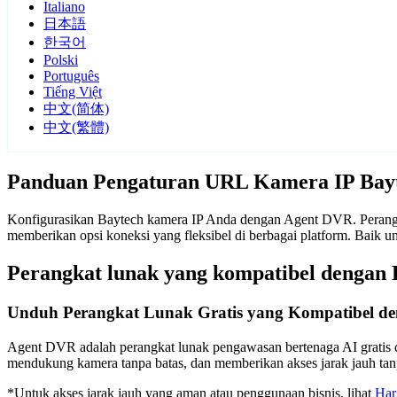
Italiano
日本語
한국어
Polski
Português
Tiếng Việt
中文(简体)
中文(繁體)
Panduan Pengaturan URL Kamera IP Bay
Konfigurasikan Baytech kamera IP Anda dengan Agent DVR. Perangka
memberikan opsi koneksi yang fleksibel di berbagai platform. Baik
Perangkat lunak yang kompatibel dengan 
Unduh Perangkat Lunak Gratis yang Kompatibel de
Agent DVR adalah perangkat lunak pengawasan bertenaga AI gratis d
mendukung kamera tanpa batas, dan memberikan akses jarak jauh t
*Untuk akses jarak jauh yang aman atau penggunaan bisnis, lihat
Har