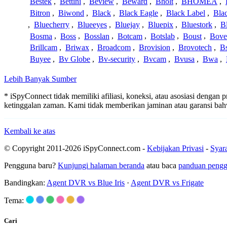
Bestek
,
Bettini
,
Beview
,
Beward
,
Bholt
,
BHOMEA
,
Bitron
,
Biwond
,
Black
,
Black Eagle
,
Black Label
,
Bla
,
Bluecherry
,
Blueeyes
,
Bluejay
,
Bluepix
,
Bluestork
,
B
Bosma
,
Boss
,
Bosslan
,
Botcam
,
Botslab
,
Boust
,
Bove
Brillcam
,
Briwax
,
Broadcom
,
Brovision
,
Brovotech
,
Bs
Buyee
,
Bv Globe
,
Bv-security
,
Bvcam
,
Bvusa
,
Bwa
,
Lebih Banyak Sumber
* iSpyConnect tidak memiliki afiliasi, koneksi, atau asosiasi dengan
ketinggalan zaman. Kami tidak memberikan jaminan atau garansi b
Kembali ke atas
© Copyright 2011-2026 iSpyConnect.com -
Kebijakan Privasi
-
Syar
Pengguna baru?
Kunjungi halaman beranda
atau baca
panduan peng
Bandingkan:
Agent DVR vs Blue Iris
·
Agent DVR vs Frigate
Tema:
Cari