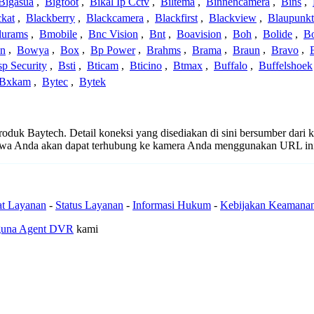
Bigasua
,
Bigfoot
,
Bikal Ip Cctv
,
Biltema
,
Binnencamera
,
Bins
,
ckat
,
Blackberry
,
Blackcamera
,
Blackfirst
,
Blackview
,
Blaupunkt
lurams
,
Bmobile
,
Bnc Vision
,
Bnt
,
Boavision
,
Boh
,
Bolide
,
Bo
n
,
Bowya
,
Box
,
Bp Power
,
Brahms
,
Brama
,
Braun
,
Bravo
,
p Security
,
Bsti
,
Bticam
,
Bticino
,
Btmax
,
Buffalo
,
Buffelshoek
Bxkam
,
Bytec
,
Bytek
 produk Baytech. Detail koneksi yang disediakan di sini bersumber dari
ahwa Anda akan dapat terhubung ke kamera Anda menggunakan URL in
at Layanan
-
Status Layanan
-
Informasi Hukum
-
Kebijakan Keamana
guna Agent DVR
kami