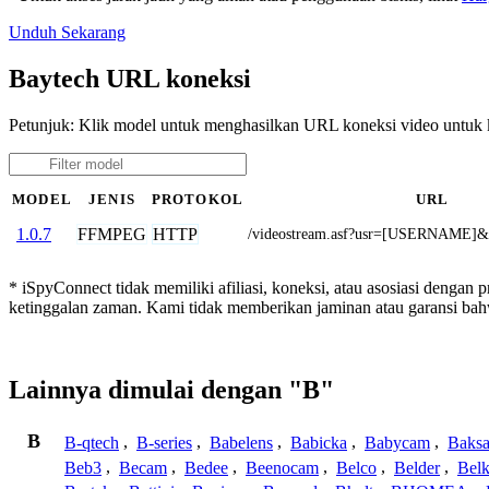
Unduh Sekarang
Baytech URL koneksi
Petunjuk: Klik model untuk menghasilkan URL koneksi video untuk
MODEL
JENIS
PROTOKOL
URL
FFMPEG
HTTP
1.0.7
/videostream.asf?usr=[USERNAME
* iSpyConnect tidak memiliki afiliasi, koneksi, atau asosiasi dengan
ketinggalan zaman. Kami tidak memberikan jaminan atau garansi b
Lainnya dimulai dengan "B"
B
B-qtech
,
B-series
,
Babelens
,
Babicka
,
Babycam
,
Baks
Beb3
,
Becam
,
Bedee
,
Beenocam
,
Belco
,
Belder
,
Belk