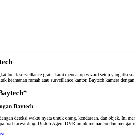
tech
t lunak surveillance gratis kami mencakup wizard setup yang dises
 untuk keamanan rumah atau surveillance kantor, Baytech kamera den
Baytech*
ngan Baytech
engan deteksi waktu nyata untuk orang, kendaraan, dan objek. Ini m
anpa port forwarding. Unduh Agent DVR untuk memantau dan mengama
ga