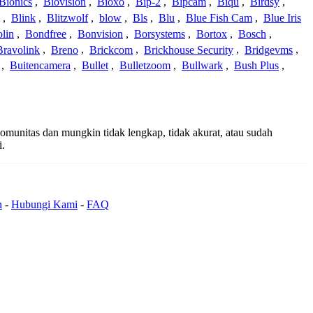
Bionics
,
Biovision
,
Bioxo
,
Bip-2
,
Bipcam
,
Biqu
,
Birdsy
,
,
Blink
,
Blitzwolf
,
blow
,
Bls
,
Blu
,
Blue Fish Cam
,
Blue Iris
lin
,
Bondfree
,
Bonvision
,
Borsystems
,
Bortox
,
Bosch
,
Bravolink
,
Breno
,
Brickcom
,
Brickhouse Security
,
Bridgevms
,
,
Buitencamera
,
Bullet
,
Bulletzoom
,
Bullwark
,
Bush Plus
,
 komunitas dan mungkin tidak lengkap, tidak akurat, atau sudah
i.
n
-
Hubungi Kami
-
FAQ