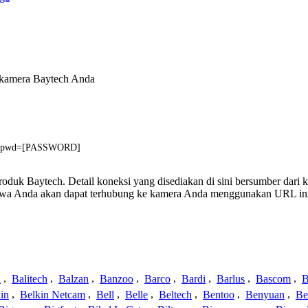
 kamera Baytech Anda
]&pwd=[PASSWORD]
 produk Baytech. Detail koneksi yang disediakan di sini bersumber dari
ahwa Anda akan dapat terhubung ke kamera Anda menggunakan URL in
a
,
Balitech
,
Balzan
,
Banzoo
,
Barco
,
Bardi
,
Barlus
,
Bascom
,
B
in
,
Belkin Netcam
,
Bell
,
Belle
,
Beltech
,
Bentoo
,
Benyuan
,
Be