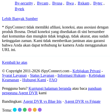
Bv-security
,
Bvcam
,
Bvusa
,
Bwa
,
Bxkam
,
Bytec
,
Bytek
Lebih Banyak Sumber
* iSpyConnect tidak memiliki afiliasi, koneksi, atau asosiasi dengan
produk Bosma. Detail koneksi yang disediakan di sini bersumber
dari komunitas dan mungkin tidak lengkap, tidak akurat, atau sudah
ketinggalan zaman. Kami tidak memberikan jaminan atau garansi
bahwa Anda akan dapat terhubung ke kamera Anda menggunakan
URL ini.
Kembali ke atas
© Copyright 2011-2026 iSpyConnect.com -
Kebijakan Privasi
-
Syarat Layanan
-
Status Layanan
-
Informasi Hukum
-
Kebijakan
Keamanan
-
Hubungi Kami
-
FAQ
Pengguna baru?
Kunjungi halaman beranda
atau baca
panduan
pengguna Agent DVR
kami
Bandingkan:
Agent DVR vs Blue Iris
·
Agent DVR vs Frigate
Tema: