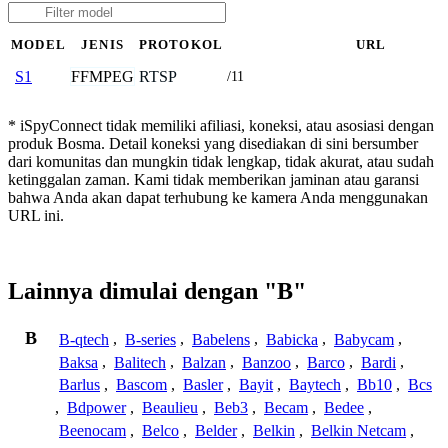
MODEL
JENIS
PROTOKOL
URL
FFMPEG
RTSP
S1
/11
* iSpyConnect tidak memiliki afiliasi, koneksi, atau asosiasi dengan
produk Bosma. Detail koneksi yang disediakan di sini bersumber
dari komunitas dan mungkin tidak lengkap, tidak akurat, atau sudah
ketinggalan zaman. Kami tidak memberikan jaminan atau garansi
bahwa Anda akan dapat terhubung ke kamera Anda menggunakan
URL ini.
Lainnya dimulai dengan "B"
B
B-qtech
,
B-series
,
Babelens
,
Babicka
,
Babycam
,
Baksa
,
Balitech
,
Balzan
,
Banzoo
,
Barco
,
Bardi
,
Barlus
,
Bascom
,
Basler
,
Bayit
,
Baytech
,
Bb10
,
Bcs
,
Bdpower
,
Beaulieu
,
Beb3
,
Becam
,
Bedee
,
Beenocam
,
Belco
,
Belder
,
Belkin
,
Belkin Netcam
,