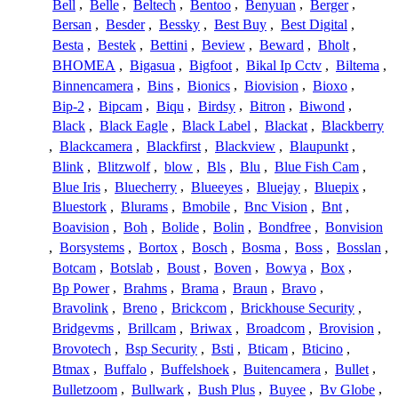
Bell
,
Belle
,
Beltech
,
Bentoo
,
Benyuan
,
Berger
,
Bersan
,
Besder
,
Bessky
,
Best Buy
,
Best Digital
,
Besta
,
Bestek
,
Bettini
,
Beview
,
Beward
,
Bholt
,
BHOMEA
,
Bigasua
,
Bigfoot
,
Bikal Ip Cctv
,
Biltema
,
Binnencamera
,
Bins
,
Bionics
,
Biovision
,
Bioxo
,
Bip-2
,
Bipcam
,
Biqu
,
Birdsy
,
Bitron
,
Biwond
,
Black
,
Black Eagle
,
Black Label
,
Blackat
,
Blackberry
,
Blackcamera
,
Blackfirst
,
Blackview
,
Blaupunkt
,
Blink
,
Blitzwolf
,
blow
,
Bls
,
Blu
,
Blue Fish Cam
,
Blue Iris
,
Bluecherry
,
Blueeyes
,
Bluejay
,
Bluepix
,
Bluestork
,
Blurams
,
Bmobile
,
Bnc Vision
,
Bnt
,
Boavision
,
Boh
,
Bolide
,
Bolin
,
Bondfree
,
Bonvision
,
Borsystems
,
Bortox
,
Bosch
,
Bosma
,
Boss
,
Bosslan
,
Botcam
,
Botslab
,
Boust
,
Boven
,
Bowya
,
Box
,
Bp Power
,
Brahms
,
Brama
,
Braun
,
Bravo
,
Bravolink
,
Breno
,
Brickcom
,
Brickhouse Security
,
Bridgevms
,
Brillcam
,
Briwax
,
Broadcom
,
Brovision
,
Brovotech
,
Bsp Security
,
Bsti
,
Bticam
,
Bticino
,
Btmax
,
Buffalo
,
Buffelshoek
,
Buitencamera
,
Bullet
,
Bulletzoom
,
Bullwark
,
Bush Plus
,
Buyee
,
Bv Globe
,