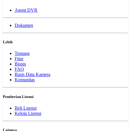
Agent DVR
Dokumen
Lebih
Tentang
Fitur
Bisnis
FAQ
Basis Data Kamera
Komunitas
Pemberian Lisensi
Beli Lisensi
Kelola Lisensi
Lainnya