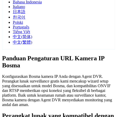
Bahasa Indonesia
Italiano
日本語
한국어
Polski
Português
Tiếng Việt
中文(简体)
中文(繁體)
Panduan Pengaturan URL Kamera IP
Bosma
Konfigurasikan Bosma kamera IP Anda dengan Agent DVR.
Perangkat lunak surveillance gratis kami mencakup wizard setup
yang disesuaikan untuk model Bosma, dan kompatibilitas ONVIF
dan RTSP memberikan opsi koneksi yang fleksibel di berbagai
platform. Baik untuk keamanan rumah atau surveillance kantor,
Bosma kamera dengan Agent DVR menyediakan monitoring yang
andal dan aman.
Perangkat lunak yang kompatibel dengan