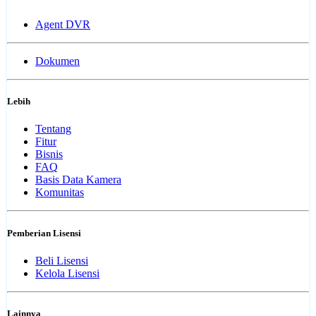
Agent DVR
Dokumen
Lebih
Tentang
Fitur
Bisnis
FAQ
Basis Data Kamera
Komunitas
Pemberian Lisensi
Beli Lisensi
Kelola Lisensi
Lainnya