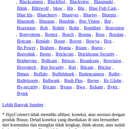
,
Blackcamera
,
Blackfirst
,
Blackview
,
Blaupunkt
,
Blink
,
Blitzwolf
,
blow
,
Bls
,
Blu
,
Blue Fish Cam
,
Blue Iris
,
Bluecherry
,
Blueeyes
,
Bluejay
,
Bluepix
,
Bluestork
,
Blurams
,
Bmobile
,
Bnc Vision
,
Bnt
,
Boavision
,
Boh
,
Bolide
,
Bolin
,
Bondfree
,
Bonvision
,
Borsystems
,
Bortox
,
Bosch
,
Bosma
,
Boss
,
Bosslan
,
Botcam
,
Botslab
,
Boust
,
Boven
,
Bowya
,
Box
,
Bp Power
,
Brahms
,
Brama
,
Braun
,
Bravo
,
Bravolink
,
Breno
,
Brickcom
,
Brickhouse Security
,
Bridgevms
,
Brillcam
,
Briwax
,
Broadcom
,
Brovision
,
Brovotech
,
Bsp Security
,
Bsti
,
Bticam
,
Bticino
,
Btmax
,
Buffalo
,
Buffelshoek
,
Buitencamera
,
Bullet
,
Bulletzoom
,
Bullwark
,
Bush Plus
,
Buyee
,
Bv Globe
,
Bv-security
,
Bvcam
,
Bvusa
,
Bwa
,
Bxkam
,
Bytec
,
Bytek
Lebih Banyak Sumber
* iSpyConnect tidak memiliki afiliasi, koneksi, atau asosiasi dengan
produk Braun. Detail koneksi yang disediakan di sini bersumber
dari komunitas dan mungkin tidak lengkap, tidak akurat, atau sudah