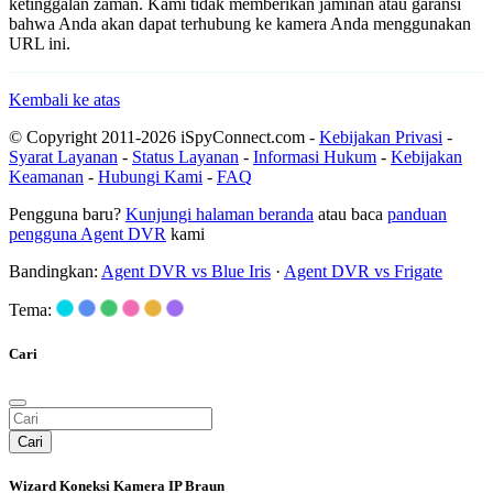
ketinggalan zaman. Kami tidak memberikan jaminan atau garansi
bahwa Anda akan dapat terhubung ke kamera Anda menggunakan
URL ini.
Kembali ke atas
© Copyright 2011-2026 iSpyConnect.com -
Kebijakan Privasi
-
Syarat Layanan
-
Status Layanan
-
Informasi Hukum
-
Kebijakan
Keamanan
-
Hubungi Kami
-
FAQ
Pengguna baru?
Kunjungi halaman beranda
atau baca
panduan
pengguna Agent DVR
kami
Bandingkan:
Agent DVR vs Blue Iris
·
Agent DVR vs Frigate
Tema:
Cari
Cari
Wizard Koneksi Kamera IP Braun