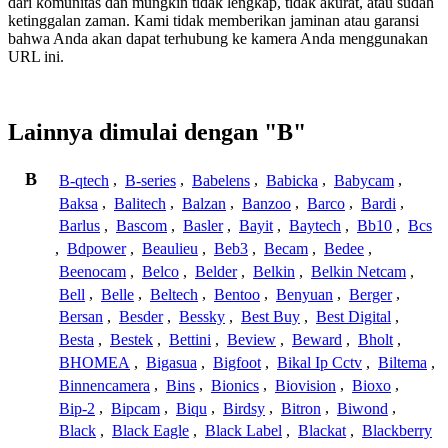
dari komunitas dan mungkin tidak lengkap, tidak akurat, atau sudah
ketinggalan zaman. Kami tidak memberikan jaminan atau garansi
bahwa Anda akan dapat terhubung ke kamera Anda menggunakan
URL ini.
Lainnya dimulai dengan "B"
B
B-qtech
,
B-series
,
Babelens
,
Babicka
,
Babycam
,
Baksa
,
Balitech
,
Balzan
,
Banzoo
,
Barco
,
Bardi
,
Barlus
,
Bascom
,
Basler
,
Bayit
,
Baytech
,
Bb10
,
Bcs
,
Bdpower
,
Beaulieu
,
Beb3
,
Becam
,
Bedee
,
Beenocam
,
Belco
,
Belder
,
Belkin
,
Belkin Netcam
,
Bell
,
Belle
,
Beltech
,
Bentoo
,
Benyuan
,
Berger
,
Bersan
,
Besder
,
Bessky
,
Best Buy
,
Best Digital
,
Besta
,
Bestek
,
Bettini
,
Beview
,
Beward
,
Bholt
,
BHOMEA
,
Bigasua
,
Bigfoot
,
Bikal Ip Cctv
,
Biltema
,
Binnencamera
,
Bins
,
Bionics
,
Biovision
,
Bioxo
,
Bip-2
,
Bipcam
,
Biqu
,
Birdsy
,
Bitron
,
Biwond
,
Black
,
Black Eagle
,
Black Label
,
Blackat
,
Blackberry