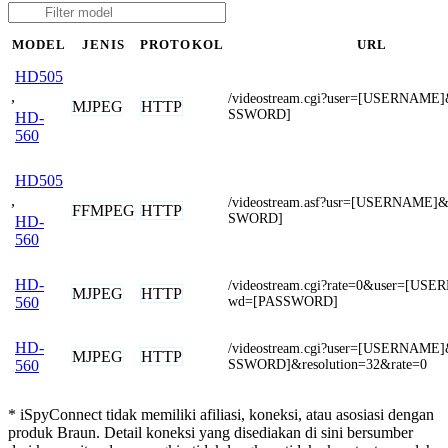
MODEL
JENIS
PROTOKOL
URL
HD505
,
/videostream.cgi?user=[USERNAME
MJPEG
HTTP
SSWORD]
HD-
560
HD505
,
/videostream.asf?usr=[USERNAME]
FFMPEG
HTTP
SWORD]
HD-
560
HD-
/videostream.cgi?rate=0&user=[U
MJPEG
HTTP
wd=[PASSWORD]
560
HD-
/videostream.cgi?user=[USERNAME
MJPEG
HTTP
SSWORD]&resolution=32&rate=0
560
* iSpyConnect tidak memiliki afiliasi, koneksi, atau asosiasi dengan
produk Braun. Detail koneksi yang disediakan di sini bersumber