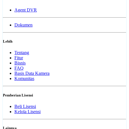
Agent DVR
Dokumen
Lebih
Tentang
Fitur
Bisnis
FAQ
Basis Data Kamera
Komunitas
Pemberian Lisensi
Beli Lisensi
Kelola Lisensi
Lainnya