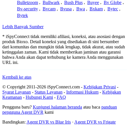
Bulletzoom
,
Bullwark
,
Bush Plus
,
Buyee
,
Bv Globe
,
Bv-security
,
Bvcam
,
Bvusa
,
Bwa
,
Bxkam
,
Bytec
,
Bytek
Lebih Banyak Sumber
* iSpyConnect tidak memiliki afiliasi, koneksi, atau asosiasi dengan
produk Bioxo. Detail koneksi yang disediakan di sini bersumber
dari komunitas dan mungkin tidak lengkap, tidak akurat, atau sudah
ketinggalan zaman. Kami tidak memberikan jaminan atau garansi
bahwa Anda akan dapat terhubung ke kamera Anda menggunakan
URL ini.
Kembali ke atas
© Copyright 2011-2026 iSpyConnect.com -
Kebijakan Privasi
-
Syarat Layanan
-
Status Layanan
-
Informasi Hukum
-
Kebijakan
Keamanan
-
Hubungi Kami
-
FAQ
Pengguna baru?
Kunjungi halaman beranda
atau baca
panduan
pengguna Agent DVR
kami
Bandingkan:
Agent DVR vs Blue Iris
·
Agent DVR vs Frigate