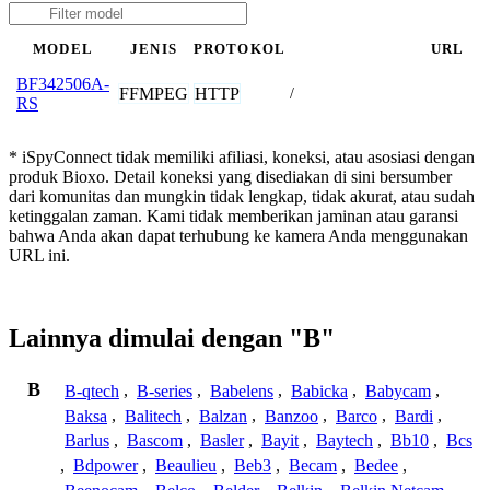
MODEL
JENIS
PROTOKOL
URL
BF342506A-
FFMPEG
HTTP
/
RS
* iSpyConnect tidak memiliki afiliasi, koneksi, atau asosiasi dengan
produk Bioxo. Detail koneksi yang disediakan di sini bersumber
dari komunitas dan mungkin tidak lengkap, tidak akurat, atau sudah
ketinggalan zaman. Kami tidak memberikan jaminan atau garansi
bahwa Anda akan dapat terhubung ke kamera Anda menggunakan
URL ini.
Lainnya dimulai dengan "B"
B
B-qtech
,
B-series
,
Babelens
,
Babicka
,
Babycam
,
Baksa
,
Balitech
,
Balzan
,
Banzoo
,
Barco
,
Bardi
,
Barlus
,
Bascom
,
Basler
,
Bayit
,
Baytech
,
Bb10
,
Bcs
,
Bdpower
,
Beaulieu
,
Beb3
,
Becam
,
Bedee
,