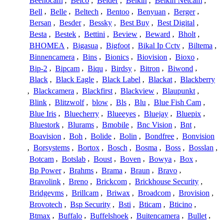
Beenocam
,
Belco
,
Belder
,
Belkin
,
Belkin Netcam
,
Bell
,
Belle
,
Beltech
,
Bentoo
,
Benyuan
,
Berger
,
Bersan
,
Besder
,
Bessky
,
Best Buy
,
Best Digital
,
Besta
,
Bestek
,
Bettini
,
Beview
,
Beward
,
Bholt
,
BHOMEA
,
Bigasua
,
Bigfoot
,
Bikal Ip Cctv
,
Biltema
,
Binnencamera
,
Bins
,
Bionics
,
Biovision
,
Bioxo
,
Bip-2
,
Bipcam
,
Biqu
,
Birdsy
,
Bitron
,
Biwond
,
Black
,
Black Eagle
,
Black Label
,
Blackat
,
Blackberry
,
Blackcamera
,
Blackfirst
,
Blackview
,
Blaupunkt
,
Blink
,
Blitzwolf
,
blow
,
Bls
,
Blu
,
Blue Fish Cam
,
Blue Iris
,
Bluecherry
,
Blueeyes
,
Bluejay
,
Bluepix
,
Bluestork
,
Blurams
,
Bmobile
,
Bnc Vision
,
Bnt
,
Boavision
,
Boh
,
Bolide
,
Bolin
,
Bondfree
,
Bonvision
,
Borsystems
,
Bortox
,
Bosch
,
Bosma
,
Boss
,
Bosslan
,
Botcam
,
Botslab
,
Boust
,
Boven
,
Bowya
,
Box
,
Bp Power
,
Brahms
,
Brama
,
Braun
,
Bravo
,
Bravolink
,
Breno
,
Brickcom
,
Brickhouse Security
,
Bridgevms
,
Brillcam
,
Briwax
,
Broadcom
,
Brovision
,
Brovotech
,
Bsp Security
,
Bsti
,
Bticam
,
Bticino
,
Btmax
,
Buffalo
,
Buffelshoek
,
Buitencamera
,
Bullet
,