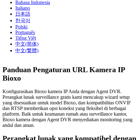
Bahasa Indonesia
Italiano
日本語
한국어
Polski
Português
Tiếng Việt
中文(简体)
中文(繁體)
Panduan Pengaturan URL Kamera IP
Bioxo
Konfigurasikan Bioxo kamera IP Anda dengan Agent DVR.
Perangkat lunak surveillance gratis kami mencakup wizard setup
yang disesuaikan untuk model Bioxo, dan kompatibilitas ONVIF
dan RTSP memberikan opsi koneksi yang fleksibel di berbagai
platform. Baik untuk keamanan rumah atau surveillance kantor,
Bioxo kamera dengan Agent DVR menyediakan monitoring yang
andal dan aman.
Perangkat lunak yang kompatibel dengan