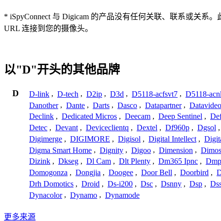
* iSpyConnect 与 Digicam 的产品没有任何
URL 连接到您的摄像头。
以"D"开头的其他品牌
D
D-link
,
D-tech
,
D2ip
,
D3d
,
D5118-acfsvt7
,
D5118-acn
Danother
,
Dante
,
Darts
,
Dasco
,
Datapartner
,
Datavide
Declink
,
Dedicated Micros
,
Deecam
,
Deep Sentinel
,
De
Detec
,
Devant
,
Deviceclientq
,
Dextel
,
Df960p
,
Dgsol
Digimerge
,
DIGIMORE
,
Digisol
,
Digital Intellect
,
Digit
Digma Smart Home
,
Dignity
,
Digoo
,
Dimension
,
Dimo
Dizink
,
Dkseg
,
Dl Cam
,
Dlt Plenty
,
Dm365 Ipnc
,
Dm
Domogonza
,
Dongjia
,
Doogee
,
Door Bell
,
Doorbird
,
D
Drh Domotics
,
Droid
,
Ds-i200
,
Dsc
,
Dsnny
,
Dsp
,
Ds
Dynacolor
,
Dynamo
,
Dynamode
更多来源