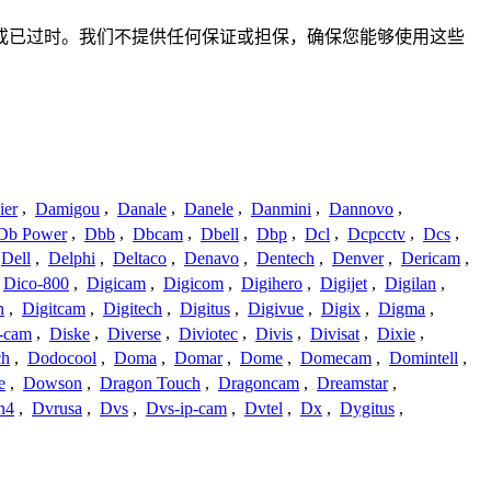
、不准确或已过时。我们不提供任何保证或担保，确保您能够使用这些
ier
,
Damigou
,
Danale
,
Danele
,
Danmini
,
Dannovo
,
Db Power
,
Dbb
,
Dbcam
,
Dbell
,
Dbp
,
Dcl
,
Dcpcctv
,
Dcs
,
Dell
,
Delphi
,
Deltaco
,
Denavo
,
Dentech
,
Denver
,
Dericam
,
Dico-800
,
Digicam
,
Digicom
,
Digihero
,
Digijet
,
Digilan
,
n
,
Digitcam
,
Digitech
,
Digitus
,
Digivue
,
Digix
,
Digma
,
-cam
,
Diske
,
Diverse
,
Diviotec
,
Divis
,
Divisat
,
Dixie
,
ch
,
Dodocool
,
Doma
,
Domar
,
Dome
,
Domecam
,
Domintell
,
e
,
Dowson
,
Dragon Touch
,
Dragoncam
,
Dreamstar
,
n4
,
Dvrusa
,
Dvs
,
Dvs-ip-cam
,
Dvtel
,
Dx
,
Dygitus
,