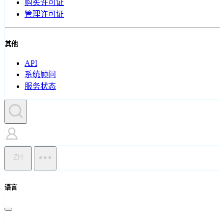
购买许可证
管理许可证
其他
API
系统顾问
服务状态
ZH
语言