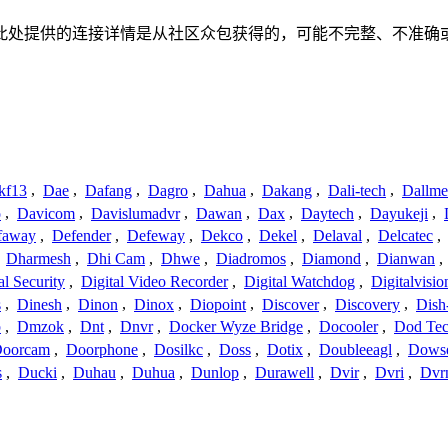
关联、联系或关系。此处提供的连接详情是从社区众包获得的，可能不完整
kf13
,
Dae
,
Dafang
,
Dagro
,
Dahua
,
Dakang
,
Dali-tech
,
Dallme
o
,
Davicom
,
Davislumadvr
,
Dawan
,
Dax
,
Daytech
,
Dayukeji
,
faway
,
Defender
,
Defeway
,
Dekco
,
Dekel
,
Delaval
,
Delcatec
,
,
Dharmesh
,
Dhi Cam
,
Dhwe
,
Diadromos
,
Diamond
,
Dianwan
,
al Security
,
Digital Video Recorder
,
Digital Watchdog
,
Digitalvisio
s
,
Dinesh
,
Dinon
,
Dinox
,
Diopoint
,
Discover
,
Discovery
,
Dish
p
,
Dmzok
,
Dnt
,
Dnvr
,
Docker Wyze Bridge
,
Docooler
,
Dod Te
oorcam
,
Doorphone
,
Dosilkc
,
Doss
,
Dotix
,
Doubleeagl
,
Dows
s
,
Ducki
,
Duhau
,
Duhua
,
Dunlop
,
Durawell
,
Dvir
,
Dvri
,
Dvr