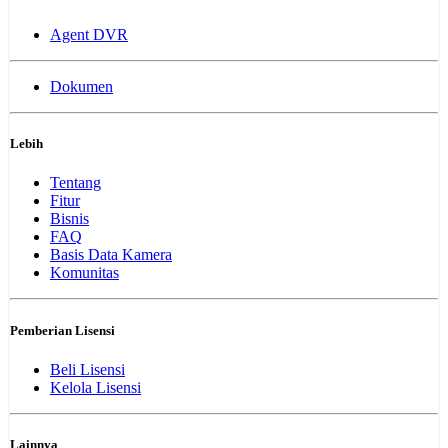
Agent DVR
Dokumen
Lebih
Tentang
Fitur
Bisnis
FAQ
Basis Data Kamera
Komunitas
Pemberian Lisensi
Beli Lisensi
Kelola Lisensi
Lainnya