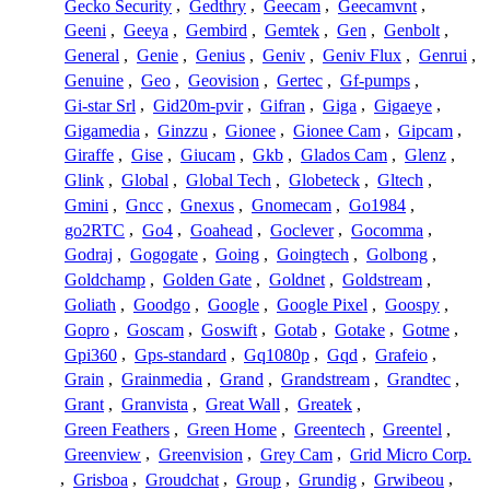
Gecko Security
,
Gedthry
,
Geecam
,
Geecamvnt
,
Geeni
,
Geeya
,
Gembird
,
Gemtek
,
Gen
,
Genbolt
,
General
,
Genie
,
Genius
,
Geniv
,
Geniv Flux
,
Genrui
,
Genuine
,
Geo
,
Geovision
,
Gertec
,
Gf-pumps
,
Gi-star Srl
,
Gid20m-pvir
,
Gifran
,
Giga
,
Gigaeye
,
Gigamedia
,
Ginzzu
,
Gionee
,
Gionee Cam
,
Gipcam
,
Giraffe
,
Gise
,
Giucam
,
Gkb
,
Glados Cam
,
Glenz
,
Glink
,
Global
,
Global Tech
,
Globeteck
,
Gltech
,
Gmini
,
Gncc
,
Gnexus
,
Gnomecam
,
Go1984
,
go2RTC
,
Go4
,
Goahead
,
Goclever
,
Gocomma
,
Godraj
,
Gogogate
,
Going
,
Goingtech
,
Golbong
,
Goldchamp
,
Golden Gate
,
Goldnet
,
Goldstream
,
Goliath
,
Goodgo
,
Google
,
Google Pixel
,
Goospy
,
Gopro
,
Goscam
,
Goswift
,
Gotab
,
Gotake
,
Gotme
,
Gpi360
,
Gps-standard
,
Gq1080p
,
Gqd
,
Grafeio
,
Grain
,
Grainmedia
,
Grand
,
Grandstream
,
Grandtec
,
Grant
,
Granvista
,
Great Wall
,
Greatek
,
Green Feathers
,
Green Home
,
Greentech
,
Greentel
,
Greenview
,
Greenvision
,
Grey Cam
,
Grid Micro Corp.
,
Grisboa
,
Groudchat
,
Group
,
Grundig
,
Grwibeou
,