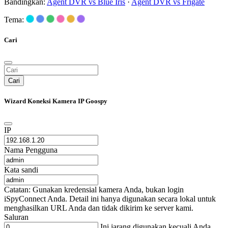
Bandingkan:
Agent DVR vs Blue Iris
·
Agent DVR vs Frigate
Tema:
Cari
Cari
Wizard Koneksi Kamera IP Goospy
IP
Nama Pengguna
Kata sandi
Catatan: Gunakan kredensial kamera Anda, bukan login
iSpyConnect Anda. Detail ini hanya digunakan secara lokal untuk
menghasilkan URL Anda dan tidak dikirim ke server kami.
Saluran
Ini jarang digunakan kecuali Anda