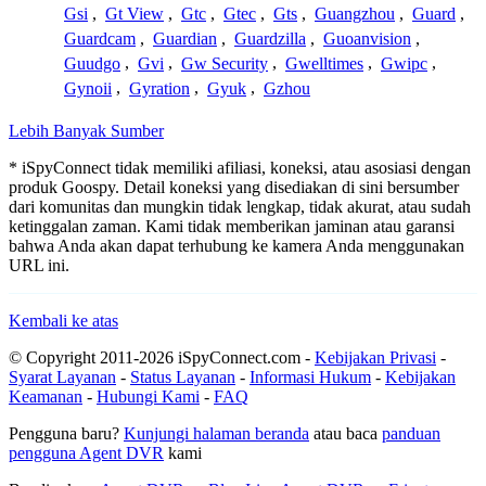
Gsi
,
Gt View
,
Gtc
,
Gtec
,
Gts
,
Guangzhou
,
Guard
,
Guardcam
,
Guardian
,
Guardzilla
,
Guoanvision
,
Guudgo
,
Gvi
,
Gw Security
,
Gwelltimes
,
Gwipc
,
Gynoii
,
Gyration
,
Gyuk
,
Gzhou
Lebih Banyak Sumber
* iSpyConnect tidak memiliki afiliasi, koneksi, atau asosiasi dengan
produk Goospy. Detail koneksi yang disediakan di sini bersumber
dari komunitas dan mungkin tidak lengkap, tidak akurat, atau sudah
ketinggalan zaman. Kami tidak memberikan jaminan atau garansi
bahwa Anda akan dapat terhubung ke kamera Anda menggunakan
URL ini.
Kembali ke atas
© Copyright 2011-2026 iSpyConnect.com -
Kebijakan Privasi
-
Syarat Layanan
-
Status Layanan
-
Informasi Hukum
-
Kebijakan
Keamanan
-
Hubungi Kami
-
FAQ
Pengguna baru?
Kunjungi halaman beranda
atau baca
panduan
pengguna Agent DVR
kami