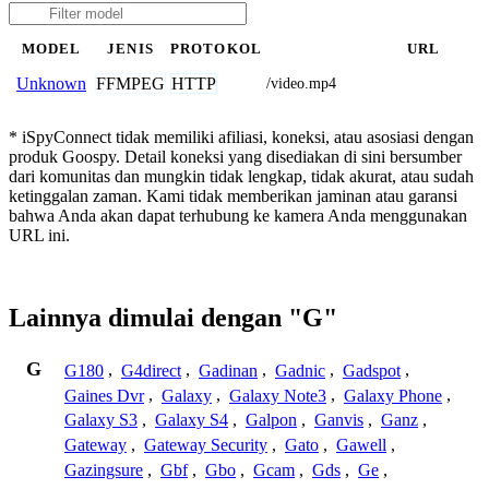
MODEL
JENIS
PROTOKOL
URL
FFMPEG
HTTP
Unknown
/video.mp4
* iSpyConnect tidak memiliki afiliasi, koneksi, atau asosiasi dengan
produk Goospy. Detail koneksi yang disediakan di sini bersumber
dari komunitas dan mungkin tidak lengkap, tidak akurat, atau sudah
ketinggalan zaman. Kami tidak memberikan jaminan atau garansi
bahwa Anda akan dapat terhubung ke kamera Anda menggunakan
URL ini.
Lainnya dimulai dengan "G"
G
G180
,
G4direct
,
Gadinan
,
Gadnic
,
Gadspot
,
Gaines Dvr
,
Galaxy
,
Galaxy Note3
,
Galaxy Phone
,
Galaxy S3
,
Galaxy S4
,
Galpon
,
Ganvis
,
Ganz
,
Gateway
,
Gateway Security
,
Gato
,
Gawell
,
Gazingsure
,
Gbf
,
Gbo
,
Gcam
,
Gds
,
Ge
,