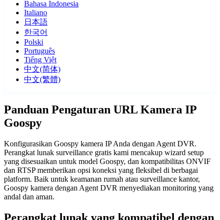
Bahasa Indonesia
Italiano
日本語
한국어
Polski
Português
Tiếng Việt
中文(简体)
中文(繁體)
Panduan Pengaturan URL Kamera IP
Goospy
Konfigurasikan Goospy kamera IP Anda dengan Agent DVR.
Perangkat lunak surveillance gratis kami mencakup wizard setup
yang disesuaikan untuk model Goospy, dan kompatibilitas ONVIF
dan RTSP memberikan opsi koneksi yang fleksibel di berbagai
platform. Baik untuk keamanan rumah atau surveillance kantor,
Goospy kamera dengan Agent DVR menyediakan monitoring yang
andal dan aman.
Perangkat lunak yang kompatibel dengan