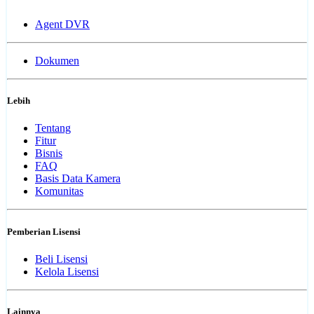
Agent DVR
Dokumen
Lebih
Tentang
Fitur
Bisnis
FAQ
Basis Data Kamera
Komunitas
Pemberian Lisensi
Beli Lisensi
Kelola Lisensi
Lainnya