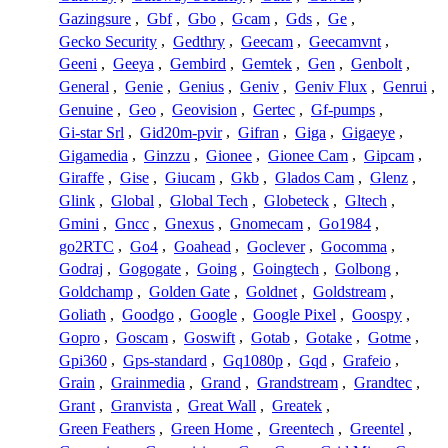
Gazingsure
,
Gbf
,
Gbo
,
Gcam
,
Gds
,
Ge
,
Gecko Security
,
Gedthry
,
Geecam
,
Geecamvnt
,
Geeni
,
Geeya
,
Gembird
,
Gemtek
,
Gen
,
Genbolt
,
General
,
Genie
,
Genius
,
Geniv
,
Geniv Flux
,
Genrui
,
Genuine
,
Geo
,
Geovision
,
Gertec
,
Gf-pumps
,
Gi-star Srl
,
Gid20m-pvir
,
Gifran
,
Giga
,
Gigaeye
,
Gigamedia
,
Ginzzu
,
Gionee
,
Gionee Cam
,
Gipcam
,
Giraffe
,
Gise
,
Giucam
,
Gkb
,
Glados Cam
,
Glenz
,
Glink
,
Global
,
Global Tech
,
Globeteck
,
Gltech
,
Gmini
,
Gncc
,
Gnexus
,
Gnomecam
,
Go1984
,
go2RTC
,
Go4
,
Goahead
,
Goclever
,
Gocomma
,
Godraj
,
Gogogate
,
Going
,
Goingtech
,
Golbong
,
Goldchamp
,
Golden Gate
,
Goldnet
,
Goldstream
,
Goliath
,
Goodgo
,
Google
,
Google Pixel
,
Goospy
,
Gopro
,
Goscam
,
Goswift
,
Gotab
,
Gotake
,
Gotme
,
Gpi360
,
Gps-standard
,
Gq1080p
,
Gqd
,
Grafeio
,
Grain
,
Grainmedia
,
Grand
,
Grandstream
,
Grandtec
,
Grant
,
Granvista
,
Great Wall
,
Greatek
,
Green Feathers
,
Green Home
,
Greentech
,
Greentel
,