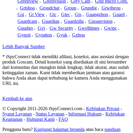
Greenview
,
Greenvision
,
Grey Cam
,
Grid Micro Corp.
,
Grisboa
,
Groudchat
,
Group
,
Grundig
,
Grwibeou
,
Gsi
,
Gt View
,
Gtc
,
Gtec
,
Gts
,
Guangzhou
,
Guard
,
Guardcam
,
Guardian
,
Guardzilla
,
Guoanvision
,
Guudgo
,
Gvi
,
Gw Security
,
Gwelltimes
,
Gwipc
,
Gynoii
,
Gyration
,
Gyuk
,
Gzhou
Lebih Banyak Sumber
* iSpyConnect tidak memiliki afiliasi, koneksi, atau asosiasi dengan
produk Goscam. Detail koneksi yang disediakan di sini bersumber
dari komunitas dan mungkin tidak lengkap, tidak akurat, atau sudah
ketinggalan zaman. Kami tidak memberikan jaminan atau garansi
bahwa Anda akan dapat terhubung ke kamera Anda menggunakan
URL ini.
Kembali ke atas
© Copyright 2011-2026 iSpyConnect.com -
Kebijakan Privasi
-
Syarat Layanan
-
Status Layanan
-
Informasi Hukum
-
Kebijakan
Keamanan
-
Hubungi Kami
-
FAQ
Pengguna baru?
Kunjungi halaman beranda
atau baca
panduan