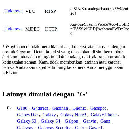
/PSIA/Streaming/channels/2?vide
Unknown
VLC
RTSP
264
/cgi-bin/Stream?Video?Acc=[US
Unknown
MJPEG
HTTP
=[PASSWORD]?webcamPWD=Root
0
* iSpyConnect tidak memiliki afiliasi, koneksi, atau asosiasi dengan
produk Goscam. Detail koneksi yang disediakan di sini bersumber
dari komunitas dan mungkin tidak lengkap, tidak akurat, atau sudah
ketinggalan zaman. Kami tidak memberikan jaminan atau garansi
bahwa Anda akan dapat terhubung ke kamera Anda menggunakan
URL ini.
Lainnya dimulai dengan "G"
G
G180
,
G4direct
,
Gadinan
,
Gadnic
,
Gadspot
,
Gaines Dvr
,
Galaxy
,
Galaxy Note3
,
Galaxy Phone
,
Galaxy S3
,
Galaxy S4
,
Galpon
,
Ganvis
,
Ganz
,
Gateway
,
Gateway Security
,
Gato
,
Gawell
,