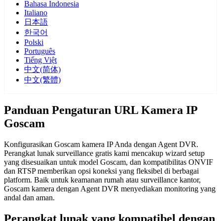
Bahasa Indonesia
Italiano
日本語
한국어
Polski
Português
Tiếng Việt
中文(简体)
中文(繁體)
Panduan Pengaturan URL Kamera IP
Goscam
Konfigurasikan Goscam kamera IP Anda dengan Agent DVR.
Perangkat lunak surveillance gratis kami mencakup wizard setup
yang disesuaikan untuk model Goscam, dan kompatibilitas ONVIF
dan RTSP memberikan opsi koneksi yang fleksibel di berbagai
platform. Baik untuk keamanan rumah atau surveillance kantor,
Goscam kamera dengan Agent DVR menyediakan monitoring yang
andal dan aman.
Perangkat lunak yang kompatibel dengan