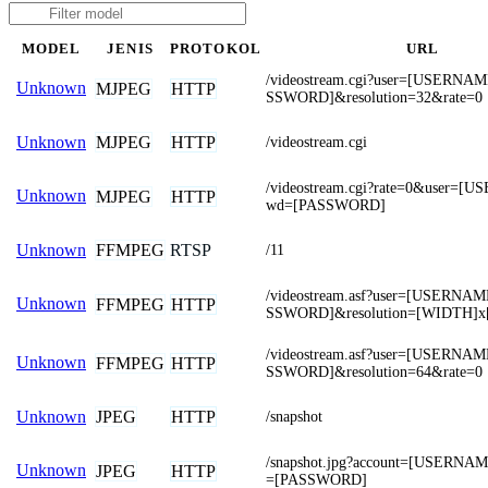
MODEL
JENIS
PROTOKOL
URL
/videostream.cgi?user=[USERN
Unknown
MJPEG
HTTP
SSWORD]&resolution=32&rate=0
MJPEG
HTTP
Unknown
/videostream.cgi
/videostream.cgi?rate=0&user=
Unknown
MJPEG
HTTP
wd=[PASSWORD]
FFMPEG
RTSP
Unknown
/11
/videostream.asf?user=[USERNA
Unknown
FFMPEG
HTTP
SSWORD]&resolution=[WIDTH]
/videostream.asf?user=[USERNA
Unknown
FFMPEG
HTTP
SSWORD]&resolution=64&rate=0
JPEG
HTTP
Unknown
/snapshot
/snapshot.jpg?account=[USERNA
Unknown
JPEG
HTTP
=[PASSWORD]