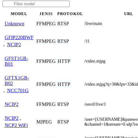
MODEL
JENIS
PROTOKOL
URL
FFMPEG
RTSP
Unknown
/live/main
GFIP220BWF
FFMPEG
RTSP
/11
,
NCIP2
GFST1GB-
FFMPEG
HTTP
/video.mjpg
B01
GFTX1GB-
B02
FFMPEG
HTTP
/video.mjpg?q=30&fps=33&i
,
NCC701G
FFMPEG
RTSP
NCIP2
/onvif/live/1
NCIP2
,
/user=[USERNAME]&passw
MJPEG
RTSP
&channel=1&stream=0.sdp?re
NCP2 WiFi