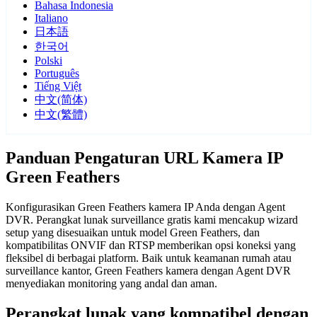
Bahasa Indonesia
Italiano
日本語
한국어
Polski
Português
Tiếng Việt
中文(简体)
中文(繁體)
Panduan Pengaturan URL Kamera IP
Green Feathers
Konfigurasikan Green Feathers kamera IP Anda dengan Agent
DVR. Perangkat lunak surveillance gratis kami mencakup wizard
setup yang disesuaikan untuk model Green Feathers, dan
kompatibilitas ONVIF dan RTSP memberikan opsi koneksi yang
fleksibel di berbagai platform. Baik untuk keamanan rumah atau
surveillance kantor, Green Feathers kamera dengan Agent DVR
menyediakan monitoring yang andal dan aman.
Perangkat lunak yang kompatibel dengan