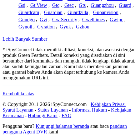
Gsi
,
Gt View
,
Gtc
,
Gtec
,
Gts
,
Guangzhou
,
Guard
,
Guardcam
,
Guardian
,
Guardzilla
,
Guoanvision
,
Guudgo
,
Gvi
,
Gw Security
,
Gwelltimes
,
Gwipc
,
Gynoii
,
Gyration
,
Gyuk
,
Gzhou
Lebih Banyak Sumber
* iSpyConnect tidak memiliki afiliasi, koneksi, atau asosiasi dengan
produk Green Feathers. Detail koneksi yang disediakan di sini
bersumber dari komunitas dan mungkin tidak lengkap, tidak akurat,
atau sudah ketinggalan zaman. Kami tidak memberikan jaminan
atau garansi bahwa Anda akan dapat terhubung ke kamera Anda
menggunakan URL ini.
Kembali ke atas
© Copyright 2011-2026 iSpyConnect.com -
Kebijakan Privasi
-
Syarat Layanan
-
Status Layanan
-
Informasi Hukum
-
Kebijakan
Keamanan
-
Hubungi Kami
-
FAQ
Pengguna baru?
Kunjungi halaman beranda
atau baca
panduan
pengguna Agent DVR
kami