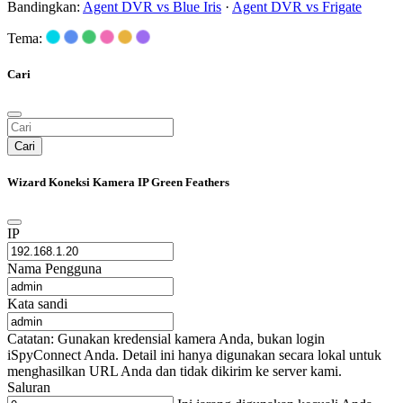
Bandingkan:
Agent DVR vs Blue Iris
·
Agent DVR vs Frigate
Tema:
Cari
Cari
Wizard Koneksi Kamera IP Green Feathers
IP
Nama Pengguna
Kata sandi
Catatan: Gunakan kredensial kamera Anda, bukan login
iSpyConnect Anda. Detail ini hanya digunakan secara lokal untuk
menghasilkan URL Anda dan tidak dikirim ke server kami.
Saluran