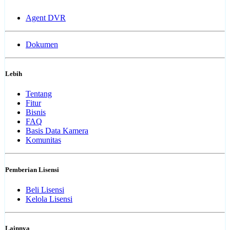
Agent DVR
Dokumen
Lebih
Tentang
Fitur
Bisnis
FAQ
Basis Data Kamera
Komunitas
Pemberian Lisensi
Beli Lisensi
Kelola Lisensi
Lainnya