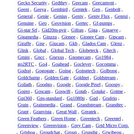
Gecko Security
,
Gedthry
,
Geecam
,
Geecamvnt
,
Geeni
,
Geeya
,
Gembird
,
Gemtek
,
Gen
,
Genbolt
,
General
,
Genie
,
Genius
,
Geniv
,
Geniv Flux
,
Genrui
,
Genuine
,
Geo
,
Geovision
,
Gertec
,
Gf-pumps
,
Gi-star Srl
,
Gid20m-pvir
,
Gifran
,
Giga
,
Gigaeye
,
Gigamedia
,
Ginzzu
,
Gionee
,
Gionee Cam
,
Gipcam
,
Giraffe
,
Gise
,
Giucam
,
Gkb
,
Glados Cam
,
Glenz
,
Glink
,
Global
,
Global Tech
,
Globeteck
,
Gltech
,
Gmini
,
Gncc
,
Gnexus
,
Gnomecam
,
Go1984
,
go2RTC
,
Go4
,
Goahead
,
Goclever
,
Gocomma
,
Godraj
,
Gogogate
,
Going
,
Goingtech
,
Golbong
,
Goldchamp
,
Golden Gate
,
Goldnet
,
Goldstream
,
Goliath
,
Goodgo
,
Google
,
Google Pixel
,
Goospy
,
Gopro
,
Goscam
,
Goswift
,
Gotab
,
Gotake
,
Gotme
,
Gpi360
,
Gps-standard
,
Gq1080p
,
Gqd
,
Grafeio
,
Grain
,
Grainmedia
,
Grand
,
Grandstream
,
Grandtec
,
Grant
,
Granvista
,
Great Wall
,
Greatek
,
Green Feathers
,
Green Home
,
Greentech
,
Greentel
,
Greenview
,
Greenvision
,
Grey Cam
,
Grid Micro Corp.
,
Grisboa
,
Groudchat
,
Group
,
Grundig
,
Grwibeou
,