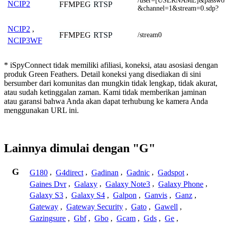
/user=[USERNAME]&passw
NCIP2
FFMPEG
RTSP
&channel=1&stream=0.sdp?
NCIP2
,
FFMPEG
RTSP
/stream0
NCIP3WF
* iSpyConnect tidak memiliki afiliasi, koneksi, atau asosiasi dengan
produk Green Feathers. Detail koneksi yang disediakan di sini
bersumber dari komunitas dan mungkin tidak lengkap, tidak akurat,
atau sudah ketinggalan zaman. Kami tidak memberikan jaminan
atau garansi bahwa Anda akan dapat terhubung ke kamera Anda
menggunakan URL ini.
Lainnya dimulai dengan "G"
G
G180
,
G4direct
,
Gadinan
,
Gadnic
,
Gadspot
,
Gaines Dvr
,
Galaxy
,
Galaxy Note3
,
Galaxy Phone
,
Galaxy S3
,
Galaxy S4
,
Galpon
,
Ganvis
,
Ganz
,
Gateway
,
Gateway Security
,
Gato
,
Gawell
,
Gazingsure
,
Gbf
,
Gbo
,
Gcam
,
Gds
,
Ge
,