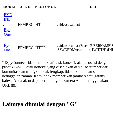
MODEL
JENIS
PROTOKOL
URL
EYE
INE
,
FFMPEG
HTTP
/videostream.asf
Eye
One
Eye
/videostream.asf?user=[USERNAME
FFMPEG
HTTP
SSWORD]&resolution=[WIDTH]x[H
One
* iSpyConnect tidak memiliki afiliasi, koneksi, atau asosiasi dengan
produk Go4. Detail koneksi yang disediakan di sini bersumber dari
komunitas dan mungkin tidak lengkap, tidak akurat, atau sudah
ketinggalan zaman. Kami tidak memberikan jaminan atau garansi
bahwa Anda akan dapat terhubung ke kamera Anda menggunakan
URL ini.
Lainnya dimulai dengan "G"