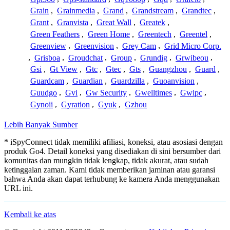
Grain
,
Grainmedia
,
Grand
,
Grandstream
,
Grandtec
,
Grant
,
Granvista
,
Great Wall
,
Greatek
,
Green Feathers
,
Green Home
,
Greentech
,
Greentel
,
Greenview
,
Greenvision
,
Grey Cam
,
Grid Micro Corp.
,
Grisboa
,
Groudchat
,
Group
,
Grundig
,
Grwibeou
,
Gsi
,
Gt View
,
Gtc
,
Gtec
,
Gts
,
Guangzhou
,
Guard
,
Guardcam
,
Guardian
,
Guardzilla
,
Guoanvision
,
Guudgo
,
Gvi
,
Gw Security
,
Gwelltimes
,
Gwipc
,
Gynoii
,
Gyration
,
Gyuk
,
Gzhou
Lebih Banyak Sumber
* iSpyConnect tidak memiliki afiliasi, koneksi, atau asosiasi dengan
produk Go4. Detail koneksi yang disediakan di sini bersumber dari
komunitas dan mungkin tidak lengkap, tidak akurat, atau sudah
ketinggalan zaman. Kami tidak memberikan jaminan atau garansi
bahwa Anda akan dapat terhubung ke kamera Anda menggunakan
URL ini.
Kembali ke atas