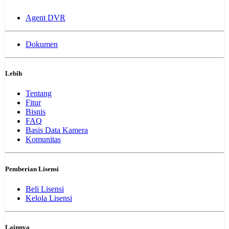
Agent DVR
Dokumen
Lebih
Tentang
Fitur
Bisnis
FAQ
Basis Data Kamera
Komunitas
Pemberian Lisensi
Beli Lisensi
Kelola Lisensi
Lainnya