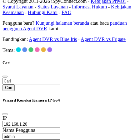
© Copyright 2011-2026 iSpyConnect.com -
Kebijakan Privasi
-
Syarat Layanan
-
Status Layanan
-
Informasi Hukum
-
Kebijakan
Keamanan
-
Hubungi Kami
-
FAQ
Pengguna baru?
Kunjungi halaman beranda
atau baca
panduan
pengguna Agent DVR
kami
Bandingkan:
Agent DVR vs Blue Iris
·
Agent DVR vs Frigate
Tema:
Cari
Cari
Wizard Koneksi Kamera IP Go4
IP
Nama Pengguna