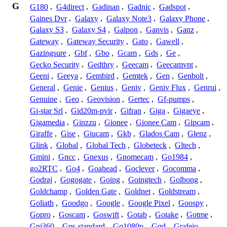
G
G180
,
G4direct
,
Gadinan
,
Gadnic
,
Gadspot
,
Gaines Dvr
,
Galaxy
,
Galaxy Note3
,
Galaxy Phone
,
Galaxy S3
,
Galaxy S4
,
Galpon
,
Ganvis
,
Ganz
,
Gateway
,
Gateway Security
,
Gato
,
Gawell
,
Gazingsure
,
Gbf
,
Gbo
,
Gcam
,
Gds
,
Ge
,
Gecko Security
,
Gedthry
,
Geecam
,
Geecamvnt
,
Geeni
,
Geeya
,
Gembird
,
Gemtek
,
Gen
,
Genbolt
,
General
,
Genie
,
Genius
,
Geniv
,
Geniv Flux
,
Genrui
,
Genuine
,
Geo
,
Geovision
,
Gertec
,
Gf-pumps
,
Gi-star Srl
,
Gid20m-pvir
,
Gifran
,
Giga
,
Gigaeye
,
Gigamedia
,
Ginzzu
,
Gionee
,
Gionee Cam
,
Gipcam
,
Giraffe
,
Gise
,
Giucam
,
Gkb
,
Glados Cam
,
Glenz
,
Glink
,
Global
,
Global Tech
,
Globeteck
,
Gltech
,
Gmini
,
Gncc
,
Gnexus
,
Gnomecam
,
Go1984
,
go2RTC
,
Go4
,
Goahead
,
Goclever
,
Gocomma
,
Godraj
,
Gogogate
,
Going
,
Goingtech
,
Golbong
,
Goldchamp
,
Golden Gate
,
Goldnet
,
Goldstream
,
Goliath
,
Goodgo
,
Google
,
Google Pixel
,
Goospy
,
Gopro
,
Goscam
,
Goswift
,
Gotab
,
Gotake
,
Gotme
,
Gpi360
,
Gps-standard
,
Gq1080p
,
Gqd
,
Grafeio
,