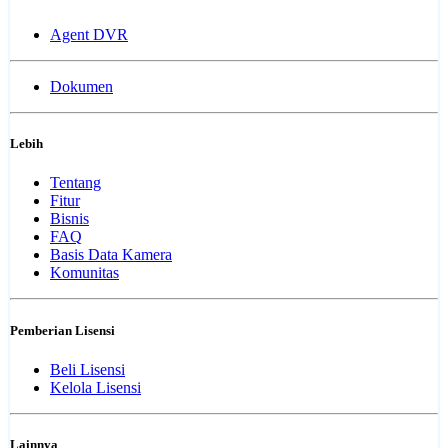
Agent DVR
Dokumen
Lebih
Tentang
Fitur
Bisnis
FAQ
Basis Data Kamera
Komunitas
Pemberian Lisensi
Beli Lisensi
Kelola Lisensi
Lainnya