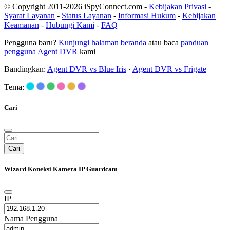
© Copyright 2011-2026 iSpyConnect.com -
Kebijakan Privasi
-
Syarat Layanan
-
Status Layanan
-
Informasi Hukum
-
Kebijakan
Keamanan
-
Hubungi Kami
-
FAQ
Pengguna baru?
Kunjungi halaman beranda
atau baca
panduan
pengguna Agent DVR
kami
Bandingkan:
Agent DVR vs Blue Iris
·
Agent DVR vs Frigate
Tema:
Cari
Cari
Wizard Koneksi Kamera IP Guardcam
IP
Nama Pengguna