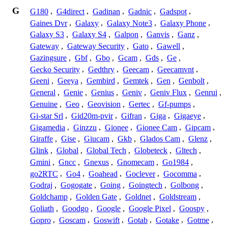
G
G180
,
G4direct
,
Gadinan
,
Gadnic
,
Gadspot
,
Gaines Dvr
,
Galaxy
,
Galaxy Note3
,
Galaxy Phone
,
Galaxy S3
,
Galaxy S4
,
Galpon
,
Ganvis
,
Ganz
,
Gateway
,
Gateway Security
,
Gato
,
Gawell
,
Gazingsure
,
Gbf
,
Gbo
,
Gcam
,
Gds
,
Ge
,
Gecko Security
,
Gedthry
,
Geecam
,
Geecamvnt
,
Geeni
,
Geeya
,
Gembird
,
Gemtek
,
Gen
,
Genbolt
,
General
,
Genie
,
Genius
,
Geniv
,
Geniv Flux
,
Genrui
,
Genuine
,
Geo
,
Geovision
,
Gertec
,
Gf-pumps
,
Gi-star Srl
,
Gid20m-pvir
,
Gifran
,
Giga
,
Gigaeye
,
Gigamedia
,
Ginzzu
,
Gionee
,
Gionee Cam
,
Gipcam
,
Giraffe
,
Gise
,
Giucam
,
Gkb
,
Glados Cam
,
Glenz
,
Glink
,
Global
,
Global Tech
,
Globeteck
,
Gltech
,
Gmini
,
Gncc
,
Gnexus
,
Gnomecam
,
Go1984
,
go2RTC
,
Go4
,
Goahead
,
Goclever
,
Gocomma
,
Godraj
,
Gogogate
,
Going
,
Goingtech
,
Golbong
,
Goldchamp
,
Golden Gate
,
Goldnet
,
Goldstream
,
Goliath
,
Goodgo
,
Google
,
Google Pixel
,
Goospy
,
Gopro
,
Goscam
,
Goswift
,
Gotab
,
Gotake
,
Gotme
,