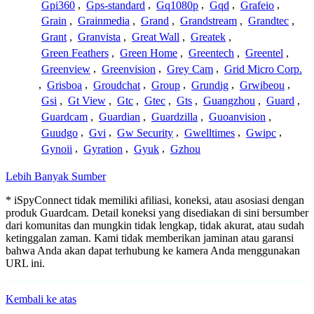
Gpi360
,
Gps-standard
,
Gq1080p
,
Gqd
,
Grafeio
,
Grain
,
Grainmedia
,
Grand
,
Grandstream
,
Grandtec
,
Grant
,
Granvista
,
Great Wall
,
Greatek
,
Green Feathers
,
Green Home
,
Greentech
,
Greentel
,
Greenview
,
Greenvision
,
Grey Cam
,
Grid Micro Corp.
,
Grisboa
,
Groudchat
,
Group
,
Grundig
,
Grwibeou
,
Gsi
,
Gt View
,
Gtc
,
Gtec
,
Gts
,
Guangzhou
,
Guard
,
Guardcam
,
Guardian
,
Guardzilla
,
Guoanvision
,
Guudgo
,
Gvi
,
Gw Security
,
Gwelltimes
,
Gwipc
,
Gynoii
,
Gyration
,
Gyuk
,
Gzhou
Lebih Banyak Sumber
* iSpyConnect tidak memiliki afiliasi, koneksi, atau asosiasi dengan
produk Guardcam. Detail koneksi yang disediakan di sini bersumber
dari komunitas dan mungkin tidak lengkap, tidak akurat, atau sudah
ketinggalan zaman. Kami tidak memberikan jaminan atau garansi
bahwa Anda akan dapat terhubung ke kamera Anda menggunakan
URL ini.
Kembali ke atas