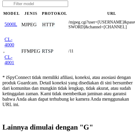
MODEL
JENIS
PROTOKOL
URL
/mjpeg.cgi?user=[USERNAME]&pass
5000L
MJPEG
HTTP
SWORD]&channel=[CHANNEL]
CL-
4000
,
FFMPEG
RTSP
/11
CL-
4001
* iSpyConnect tidak memiliki afiliasi, koneksi, atau asosiasi dengan
produk Guardcam. Detail koneksi yang disediakan di sini bersumber
dari komunitas dan mungkin tidak lengkap, tidak akurat, atau sudah
ketinggalan zaman. Kami tidak memberikan jaminan atau garansi
bahwa Anda akan dapat terhubung ke kamera Anda menggunakan
URL ini.
Lainnya dimulai dengan "G"