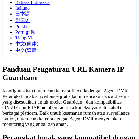
Bahasa Indonesia
Italiano
日本語
한국어
Polski
Português
Tiếng Việt
中文(简体)
中文(繁體)
Panduan Pengaturan URL Kamera IP
Guardcam
Konfigurasikan Guardcam kamera IP Anda dengan Agent DVR.
Perangkat lunak surveillance gratis kami mencakup wizard setup
yang disesuaikan untuk model Guardcam, dan kompatibilitas
ONVIF dan RTSP memberikan opsi koneksi yang fleksibel di
berbagai platform. Baik untuk keamanan rumah atau surveillance
kantor, Guardcam kamera dengan Agent DVR menyediakan
monitoring yang andal dan aman.
Perangkat lunak yang kompatibel dengan