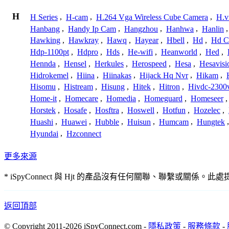
H
H Series
,
H-cam
,
H.264 Vga Wireless Cube Camera
,
H.v
Hanbang
,
Handy Ip Cam
,
Hangzhou
,
Hanhwa
,
Hanlin
Hawking
,
Hawkray
,
Hawq
,
Hayear
,
Hbell
,
Hd
,
Hd C
Hdp-1100pt
,
Hdpro
,
Hds
,
He-wifi
,
Heanworld
,
Hed
,
Hennda
,
Hensel
,
Herkules
,
Herospeed
,
Hesa
,
Hesavisi
Hidrokemel
,
Hiina
,
Hiinakas
,
Hijack Hq Nvr
,
Hikam
,
Hisomu
,
Histream
,
Hisung
,
Hitek
,
Hitron
,
Hivdc-2300
Home-it
,
Homecare
,
Homedia
,
Homeguard
,
Homeseer
Horstek
,
Hosafe
,
Hosftra
,
Hoswell
,
Hotfun
,
Hozelec
,
Huashi
,
Huawei
,
Hubble
,
Huisun
,
Humcam
,
Hungtek
Hyundai
,
Hzconnect
更多來源
* iSpyConnect 與 Hjt 的產品沒有任何關聯、聯繫
返回頂部
© Copyright 2011-2026 iSpyConnect.com -
隱私政策
-
服務條款
-