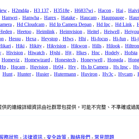
iew
,
H2md4a
,
H3 137
,
H3518e
,
H6837wi
,
Hacon
,
Hai
,
Haiv
,
Hanwei
,
Hanwha
,
Harex
,
Hatake
,
Haucam
,
Hauppauge
,
Haus
amera
,
Hd Cloudcam
,
Hd Ip Camera Depan
,
Hd Ipc
,
Hd Link
,
Heden
,
Heetoo
,
Heimlink
,
Heimvision
,
Heitel
,
Heiwell
,
Heiyo
on
,
Hessu
,
Hexa
,
Heystop
,
Hfws
,
Hhi
,
Hi-focus
,
Hi-fun
,
Hi-j
Hikari
,
Hiki
,
Hikity
,
Hikvision
,
Hikwon
,
Hills
,
Hilook
,
Hiltron
v
,
Hivision
,
Hiwatch
,
Hjshi
,
Hjt
,
Hkes
,
Hnc
,
Hodely
,
Hofsta
,
Homeviz
,
Homewizard
,
Honestech
,
Honeywell
,
Hongda
,
Hongj
Hp
,
Hqcam
,
Hqvision
,
Hr04
,
Hrv
,
Hs Ip Camera
,
Hs Ipsc
,
Hs
,
Hunt
,
Hunter
,
Husier
,
Hutermann
,
Huviron
,
Hv3c
,
Hvcam
,
或關係。此處提供的連線詳細資訊由社群眾包提供，可能不完整、不準確
服務狀態
-
法律資訊
-
安全政策
-
聯絡我們
-
常見問題