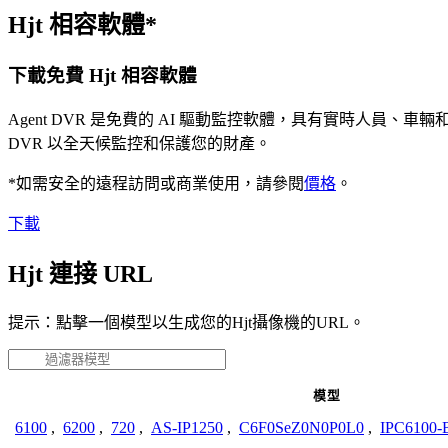
Hjt 相容軟體*
下載免費 Hjt 相容軟體
Agent DVR 是免費的 AI 驅動監控軟體，具有實時人員
DVR 以全天候監控和保護您的財產。
*如需安全的遠程訪問或商業使用，請參閱
價格
。
下載
Hjt 連接 URL
提示：點擊一個模型以生成您的Hjt攝像機的URL。
模型
6100
,
6200
,
720
,
AS-IP1250
,
C6F0SeZ0N0P0L0
,
IPC6100