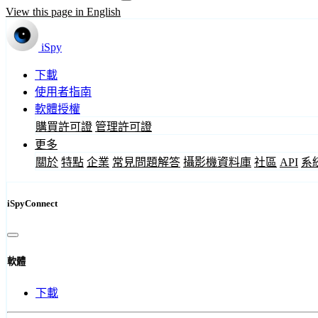
View this page in English
iSpy
下載
使用者指南
軟體授權
購買許可證
管理許可證
更多
關於
特點
企業
常見問題解答
攝影機資料庫
社區
API
系
iSpyConnect
軟體
下載