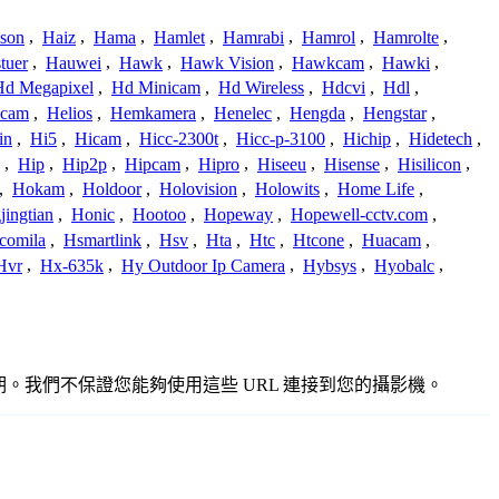
ison
,
Haiz
,
Hama
,
Hamlet
,
Hamrabi
,
Hamrol
,
Hamrolte
,
tuer
,
Hauwei
,
Hawk
,
Hawk Vision
,
Hawkcam
,
Hawki
,
Hd Megapixel
,
Hd Minicam
,
Hd Wireless
,
Hdcvi
,
Hdl
,
ucam
,
Helios
,
Hemkamera
,
Henelec
,
Hengda
,
Hengstar
,
in
,
Hi5
,
Hicam
,
Hicc-2300t
,
Hicc-p-3100
,
Hichip
,
Hidetech
,
,
Hip
,
Hip2p
,
Hipcam
,
Hipro
,
Hiseeu
,
Hisense
,
Hisilicon
,
,
Hokam
,
Holdoor
,
Holovision
,
Holowits
,
Home Life
,
ingtian
,
Honic
,
Hootoo
,
Hopeway
,
Hopewell-cctv.com
,
comila
,
Hsmartlink
,
Hsv
,
Hta
,
Htc
,
Htcone
,
Huacam
,
Hvr
,
Hx-635k
,
Hy Outdoor Ip Camera
,
Hybsys
,
Hyobalc
,
或過期。我們不保證您能夠使用這些 URL 連接到您的攝影機。