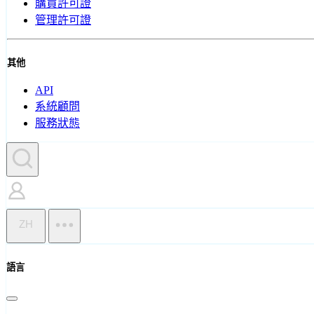
購買許可證
管理許可證
其他
API
系統顧問
服務狀態
ZH
語言