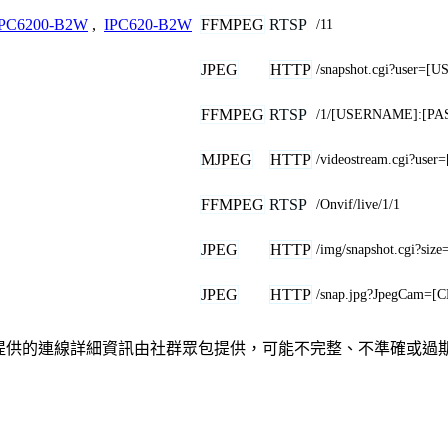
FFMPEG
RTSP
IPC6200-B2W
,
IPC620-B2W
/11
JPEG
HTTP
/snapshot.cgi?use
FFMPEG
RTSP
/1/[USERNAME]:[PA
MJPEG
HTTP
/videostream.cgi?u
FFMPEG
RTSP
/Onvif/live/1/1
JPEG
HTTP
/img/snapshot.cgi?size
JPEG
HTTP
/snap.jpg?JpegCam=
或關係。此處提供的連線詳細資訊由社群眾包提供，可能不完整、不準確