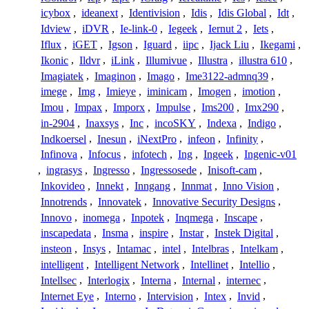
icybox
,
ideanext
,
Identivision
,
Idis
,
Idis Global
,
Idt
,
Idview
,
iDVR
,
Ie-link-0
,
Iegeek
,
Iernut 2
,
Iets
,
Iflux
,
iGET
,
Igson
,
Iguard
,
iipc
,
Ijack Liu
,
Ikegami
,
Ikonic
,
Ildvr
,
iLink
,
Illumivue
,
Illustra
,
illustra 610
,
Imagiatek
,
Imaginon
,
Imago
,
Ime3122-admnq39
,
imege
,
Img
,
Imieye
,
iminicam
,
Imogen
,
imotion
,
Imou
,
Impax
,
Imporx
,
Impulse
,
Ims200
,
Imx290
,
in-2904
,
Inaxsys
,
Inc
,
incoSKY
,
Indexa
,
Indigo
,
Indkoersel
,
Inesun
,
iNextPro
,
infeon
,
Infinity
,
Infinova
,
Infocus
,
infotech
,
Ing
,
Ingeek
,
Ingenic-v01
,
ingrasys
,
Ingresso
,
Ingressosede
,
Inisoft-cam
,
Inkovideo
,
Innekt
,
Inngang
,
Innmat
,
Inno Vision
,
Innotrends
,
Innovatek
,
Innovative Security Designs
,
Innovo
,
inomega
,
Inpotek
,
Inqmega
,
Inscape
,
inscapedata
,
Insma
,
inspire
,
Instar
,
Instek Digital
,
insteon
,
Insys
,
Intamac
,
intel
,
Intelbras
,
Intelkam
,
intelligent
,
Intelligent Network
,
Intellinet
,
Intellio
,
Intellsec
,
Interlogix
,
Interna
,
Internal
,
internec
,
Internet Eye
,
Interno
,
Intervision
,
Intex
,
Invid
,