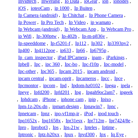
Invidtech
,
Inwerang
,
Io Data
,
ioGear
,
ion
,
ionodes
,
iOS
,
ioteoCam
,
ip 1000
,
Ip Buiten
,
Ip Camera (android)
,
Ip Chitchat
,
Ip Phone Camera
,
Ip Power
,
Ip Pro Tech
,
Ip Video
,
ip wamato
,
Ip Webcam (android)
,
Ip Webcam App
,
Ip Webcam Pro
,
ip Wifi
,
Ip-300ptw
,
Ip-402b
,
Ip-m-p836v
,
Ip-speeddome
,
Ip-t5201-f
,
Ip112
,
Ip302
,
Ip3393pv2
,
Ip400
,
Ip4112poe
,
ip633
,
Ip66
,
Ip6795p
,
Ip_cam_inspector
,
iPad IPCamera
,
ipam
,
iParkings
,
Ipbell
,
Ipc
,
ipc 360
,
Ipc-bo
,
Ipc-f10p
,
Ipc-model
,
Ipc-other
,
Ipc365
,
Ipcam 2015
,
ipcam android
,
ipcam central
,
ipcam-oprit
,
Ipcameros
,
Ipcc
,
Ipce
,
Ipcmontor
,
ipcom
,
Ipd
,
Ipdom-hz0102
,
Ipega
,
ipela
,
Ipeye
,
Ipfd200
,
Ipfd201
,
Ipg
,
Ipgah9oc2am7
,
ipgeek
,
Iphdcam
,
iPhone
,
iphone cam
,
ipip
,
Ipixo
,
Ipm-1z-20x-dn
,
ipmart-design
,
Ipnawin7
,
Ipnc
,
Ipnetcam
,
Ipnz
,
ipo-vf1mp-ir
,
iPod
,
ipod touch
,
Ipq1652x
,
Ipq1658x
,
Ipr31esx
,
Ipr712m
,
Ipr7424/8e
,
Ipro
,
Iprobot3
,
Ips
,
Ips-21w
,
Ipteles
,
Iptime
,
Iptronic
,
Iptz-h20xx
,
Ipux
,
Ipvd300
,
Ipx
,
Iq Eye
,