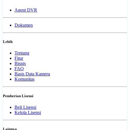
Agent DVR
Dokumen
Lebih
Tentang
Fitur
Bisnis
FAQ
Basis Data Kamera
Komunitas
Pemberian Lisensi
Beli Lisensi
Kelola Lisensi
Lainnya