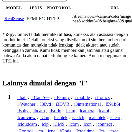
MODEL
JENIS
PROTOKOL
URL
/stream?topic=/camera/color/imag
RealSense
FFMPEG
HTTP
peg&width=640&height=480&qual
* iSpyConnect tidak memiliki afiliasi, koneksi, atau asosiasi dengan
produk intel. Detail koneksi yang disediakan di sini bersumber dari
komunitas dan mungkin tidak lengkap, tidak akurat, atau sudah
ketinggalan zaman. Kami tidak memberikan jaminan atau garansi
bahwa Anda akan dapat terhubung ke kamera Anda menggunakan
URL ini.
Lainnya dimulai dengan "i"
I
i ball
,
I Can See
,
i-Family
,
i-mobile
,
i-tronics
,
i-Watcher
,
I30vd
,
i3DVR
,
i3international
,
I591b6f
,
iBaby
,
Ibcam
,
iBrido
,
Icam
,
icamera
,
icami
,
Icamview
,
iCan
,
Icantek
,
iCatch
,
icatchtek
,
iclear
,
Icloudcam
,
Iclp
,
iCMS
,
Icom
,
Icon
,
iconnect
,
iControl
,
icp
,
icpe
,
iCraig
,
Icrealtime
,
Ics
,
icsee
,