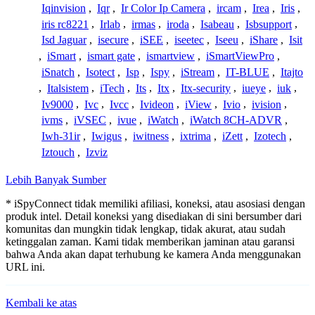
Iqinvision
,
Iqr
,
Ir Color Ip Camera
,
ircam
,
Irea
,
Iris
,
iris rc8221
,
Irlab
,
irmas
,
iroda
,
Isabeau
,
Isbsupport
,
Isd Jaguar
,
isecure
,
iSEE
,
iseetec
,
Iseeu
,
iShare
,
Isit
,
iSmart
,
ismart gate
,
ismartview
,
iSmartViewPro
,
iSnatch
,
Isotect
,
Isp
,
Ispy
,
iStream
,
IT-BLUE
,
Itajto
,
Italsistem
,
iTech
,
Its
,
Itx
,
Itx-security
,
iueye
,
iuk
,
Iv9000
,
Ivc
,
Ivcc
,
Ivideon
,
iView
,
Ivio
,
ivision
,
ivms
,
iVSEC
,
ivue
,
iWatch
,
iWatch 8CH-ADVR
,
Iwh-31ir
,
Iwigus
,
iwitness
,
ixtrima
,
iZett
,
Izotech
,
Iztouch
,
Izviz
Lebih Banyak Sumber
* iSpyConnect tidak memiliki afiliasi, koneksi, atau asosiasi dengan
produk intel. Detail koneksi yang disediakan di sini bersumber dari
komunitas dan mungkin tidak lengkap, tidak akurat, atau sudah
ketinggalan zaman. Kami tidak memberikan jaminan atau garansi
bahwa Anda akan dapat terhubung ke kamera Anda menggunakan
URL ini.
Kembali ke atas