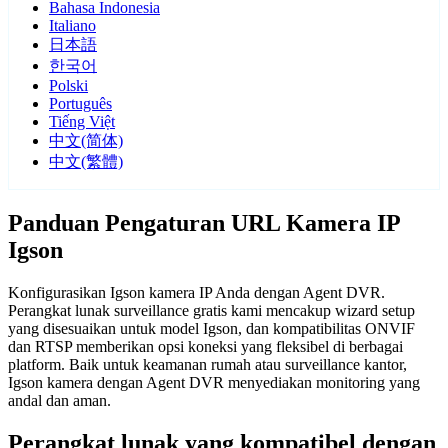
Bahasa Indonesia
Italiano
日本語
한국어
Polski
Português
Tiếng Việt
中文(简体)
中文(繁體)
Panduan Pengaturan URL Kamera IP
Igson
Konfigurasikan Igson kamera IP Anda dengan Agent DVR.
Perangkat lunak surveillance gratis kami mencakup wizard setup
yang disesuaikan untuk model Igson, dan kompatibilitas ONVIF
dan RTSP memberikan opsi koneksi yang fleksibel di berbagai
platform. Baik untuk keamanan rumah atau surveillance kantor,
Igson kamera dengan Agent DVR menyediakan monitoring yang
andal dan aman.
Perangkat lunak yang kompatibel dengan