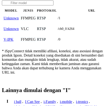
MODEL
JENIS
PROTOKOL
URL
FFMPEG
RTSP
Unknown
/1
VLC
RTSP
Unknown
/ch0_0.h264
FFMPEG
RTSP
V-IPK
/0
* iSpyConnect tidak memiliki afiliasi, koneksi, atau asosiasi dengan
produk Igson. Detail koneksi yang disediakan di sini bersumber dari
komunitas dan mungkin tidak lengkap, tidak akurat, atau sudah
ketinggalan zaman. Kami tidak memberikan jaminan atau garansi
bahwa Anda akan dapat terhubung ke kamera Anda menggunakan
URL ini.
Lainnya dimulai dengan "I"
I
i ball
,
I Can See
,
i-Family
,
i-mobile
,
i-tronics
,