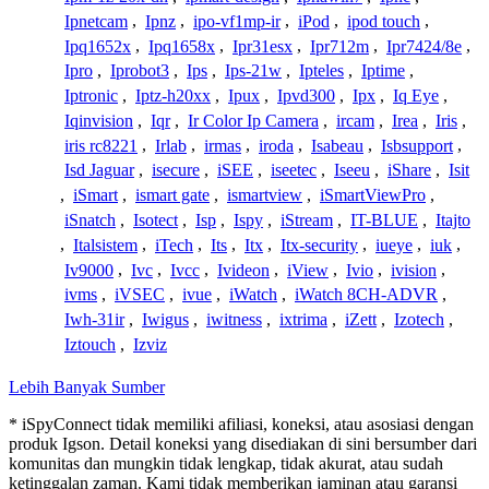
Ipnetcam
,
Ipnz
,
ipo-vf1mp-ir
,
iPod
,
ipod touch
,
Ipq1652x
,
Ipq1658x
,
Ipr31esx
,
Ipr712m
,
Ipr7424/8e
,
Ipro
,
Iprobot3
,
Ips
,
Ips-21w
,
Ipteles
,
Iptime
,
Iptronic
,
Iptz-h20xx
,
Ipux
,
Ipvd300
,
Ipx
,
Iq Eye
,
Iqinvision
,
Iqr
,
Ir Color Ip Camera
,
ircam
,
Irea
,
Iris
,
iris rc8221
,
Irlab
,
irmas
,
iroda
,
Isabeau
,
Isbsupport
,
Isd Jaguar
,
isecure
,
iSEE
,
iseetec
,
Iseeu
,
iShare
,
Isit
,
iSmart
,
ismart gate
,
ismartview
,
iSmartViewPro
,
iSnatch
,
Isotect
,
Isp
,
Ispy
,
iStream
,
IT-BLUE
,
Itajto
,
Italsistem
,
iTech
,
Its
,
Itx
,
Itx-security
,
iueye
,
iuk
,
Iv9000
,
Ivc
,
Ivcc
,
Ivideon
,
iView
,
Ivio
,
ivision
,
ivms
,
iVSEC
,
ivue
,
iWatch
,
iWatch 8CH-ADVR
,
Iwh-31ir
,
Iwigus
,
iwitness
,
ixtrima
,
iZett
,
Izotech
,
Iztouch
,
Izviz
Lebih Banyak Sumber
* iSpyConnect tidak memiliki afiliasi, koneksi, atau asosiasi dengan
produk Igson. Detail koneksi yang disediakan di sini bersumber dari
komunitas dan mungkin tidak lengkap, tidak akurat, atau sudah
ketinggalan zaman. Kami tidak memberikan jaminan atau garansi