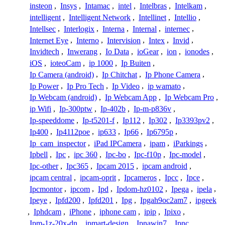
insteon
,
Insys
,
Intamac
,
intel
,
Intelbras
,
Intelkam
,
intelligent
,
Intelligent Network
,
Intellinet
,
Intellio
,
Intellsec
,
Interlogix
,
Interna
,
Internal
,
internec
,
Internet Eye
,
Interno
,
Intervision
,
Intex
,
Invid
,
Invidtech
,
Inwerang
,
Io Data
,
ioGear
,
ion
,
ionodes
,
iOS
,
ioteoCam
,
ip 1000
,
Ip Buiten
,
Ip Camera (android)
,
Ip Chitchat
,
Ip Phone Camera
,
Ip Power
,
Ip Pro Tech
,
Ip Video
,
ip wamato
,
Ip Webcam (android)
,
Ip Webcam App
,
Ip Webcam Pro
,
ip Wifi
,
Ip-300ptw
,
Ip-402b
,
Ip-m-p836v
,
Ip-speeddome
,
Ip-t5201-f
,
Ip112
,
Ip302
,
Ip3393pv2
,
Ip400
,
Ip4112poe
,
ip633
,
Ip66
,
Ip6795p
,
Ip_cam_inspector
,
iPad IPCamera
,
ipam
,
iParkings
,
Ipbell
,
Ipc
,
ipc 360
,
Ipc-bo
,
Ipc-f10p
,
Ipc-model
,
Ipc-other
,
Ipc365
,
Ipcam 2015
,
ipcam android
,
ipcam central
,
ipcam-oprit
,
Ipcameros
,
Ipcc
,
Ipce
,
Ipcmontor
,
ipcom
,
Ipd
,
Ipdom-hz0102
,
Ipega
,
ipela
,
Ipeye
,
Ipfd200
,
Ipfd201
,
Ipg
,
Ipgah9oc2am7
,
ipgeek
,
Iphdcam
,
iPhone
,
iphone cam
,
ipip
,
Ipixo
,
Ipm-1z-20x-dn
,
ipmart-design
,
Ipnawin7
,
Ipnc
,