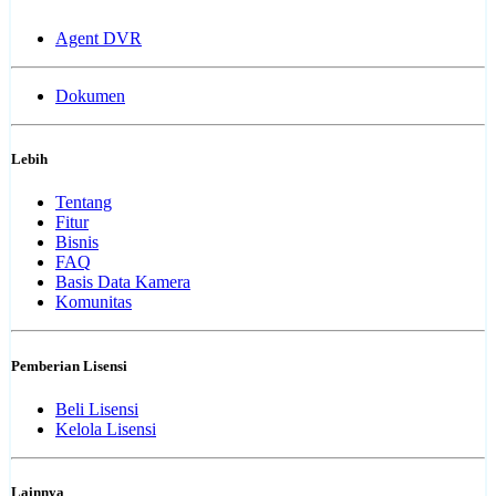
Agent DVR
Dokumen
Lebih
Tentang
Fitur
Bisnis
FAQ
Basis Data Kamera
Komunitas
Pemberian Lisensi
Beli Lisensi
Kelola Lisensi
Lainnya