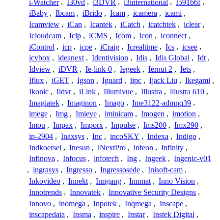
i-Watcher
,
I30vd
,
i3DVR
,
i3international
,
I591b6f
,
iBaby
,
Ibcam
,
iBrido
,
Icam
,
icamera
,
icami
,
Icamview
,
iCan
,
Icantek
,
iCatch
,
icatchtek
,
iclear
,
Icloudcam
,
Iclp
,
iCMS
,
Icom
,
Icon
,
iconnect
,
iControl
,
icp
,
icpe
,
iCraig
,
Icrealtime
,
Ics
,
icsee
,
icybox
,
ideanext
,
Identivision
,
Idis
,
Idis Global
,
Idt
,
Idview
,
iDVR
,
Ie-link-0
,
Iegeek
,
Iernut 2
,
Iets
,
Iflux
,
iGET
,
Igson
,
Iguard
,
iipc
,
Ijack Liu
,
Ikegami
,
Ikonic
,
Ildvr
,
iLink
,
Illumivue
,
Illustra
,
illustra 610
,
Imagiatek
,
Imaginon
,
Imago
,
Ime3122-admnq39
,
imege
,
Img
,
Imieye
,
iminicam
,
Imogen
,
imotion
,
Imou
,
Impax
,
Imporx
,
Impulse
,
Ims200
,
Imx290
,
in-2904
,
Inaxsys
,
Inc
,
incoSKY
,
Indexa
,
Indigo
,
Indkoersel
,
Inesun
,
iNextPro
,
infeon
,
Infinity
,
Infinova
,
Infocus
,
infotech
,
Ing
,
Ingeek
,
Ingenic-v01
,
ingrasys
,
Ingresso
,
Ingressosede
,
Inisoft-cam
,
Inkovideo
,
Innekt
,
Inngang
,
Innmat
,
Inno Vision
,
Innotrends
,
Innovatek
,
Innovative Security Designs
,
Innovo
,
inomega
,
Inpotek
,
Inqmega
,
Inscape
,
inscapedata
,
Insma
,
inspire
,
Instar
,
Instek Digital
,