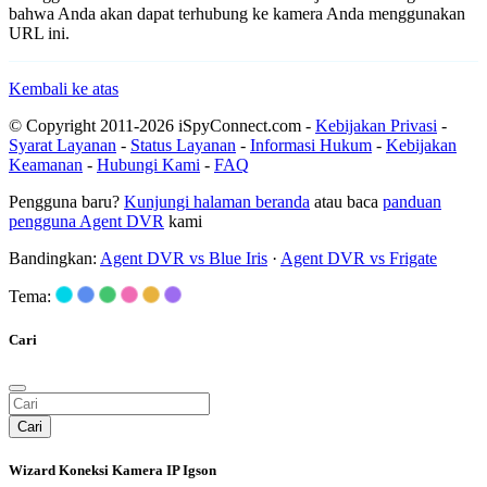
bahwa Anda akan dapat terhubung ke kamera Anda menggunakan
URL ini.
Kembali ke atas
© Copyright 2011-2026 iSpyConnect.com -
Kebijakan Privasi
-
Syarat Layanan
-
Status Layanan
-
Informasi Hukum
-
Kebijakan
Keamanan
-
Hubungi Kami
-
FAQ
Pengguna baru?
Kunjungi halaman beranda
atau baca
panduan
pengguna Agent DVR
kami
Bandingkan:
Agent DVR vs Blue Iris
·
Agent DVR vs Frigate
Tema:
Cari
Cari
Wizard Koneksi Kamera IP Igson