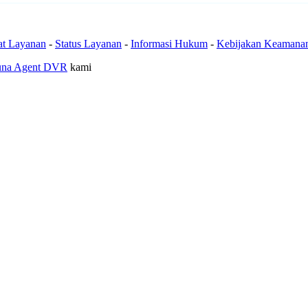
at Layanan
-
Status Layanan
-
Informasi Hukum
-
Kebijakan Keamana
una Agent DVR
kami