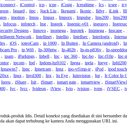
iconnect
,
iControl
,
icp
,
icpe
,
iCraig
,
Icrealtime
,
Ics
,
icsee
,
ic
Igson
,
Iguard
,
iipc
,
Ijack Liu
,
Ikegami
,
Ikonic
,
Ildvr
,
iLink
,
Il
gen
,
imotion
,
Imou
,
Impax
,
Imporx
,
Impulse
,
Ims200
,
Imx290
,
Infocus
,
infotech
,
Ing
,
Ingeek
,
Ingenic-v01
,
ingrasys
,
Ingress
Security Designs
,
Innovo
,
inomega
,
Inpotek
,
Inqmega
,
Inscape
,
ntelligent Network
,
Intellinet
,
Intellio
,
Intellsec
,
Interlogix
,
Interna
des
,
iOS
,
ioteoCam
,
ip 1000
,
Ip Buiten
,
Ip Camera (android)
,
Ip
bcam Pro
,
ip Wifi
,
Ip-300ptw
,
Ip-402b
,
Ip-m-p836v
,
Ip-speedd
,
ipam
,
iParkings
,
Ipbell
,
Ipc
,
ipc 360
,
Ipc-bo
,
Ipc-f10p
,
Ipc-
ontor
,
ipcom
,
Ipd
,
Ipdom-hz0102
,
Ipega
,
ipela
,
Ipeye
,
Ipfd200
Ipnawin7
,
Ipnc
,
Ipnetcam
,
Ipnz
,
ipo-vf1mp-ir
,
iPod
,
ipod touch
h20xx
,
Ipux
,
Ipvd300
,
Ipx
,
Iq Eye
,
Iqinvision
,
Iqr
,
Ir Color Ip
Iseeu
,
iShare
,
Isit
,
iSmart
,
ismart gate
,
ismartview
,
iSmartView
000
,
Ivc
,
Ivcc
,
Ivideon
,
iView
,
Ivio
,
ivision
,
ivms
,
iVSEC
,
i
produk-produk Idis. Detail koneksi yang disediakan di sini bersumber d
nda akan dapat terhubung ke kamera Anda menggunakan URL ini.