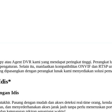
 iSpy atau Agent DVR kami yang mendapat peringkat tinggi. Perangkat
pengaturan. Selain itu, manfaatkan kompatibilitas ONVIF dan RTSP un
ng dipasangkan dengan perangkat lunak kami menyediakan solusi pem
dis*
ngan Idis
takhir. Pasang dengan mudah dan akses deteksi real-time orang, kend
tas, dan menyederhanakan akses jarak jauh tanpa perlu meneruskan p
an ketenangan pikiran sepanjang waktu!