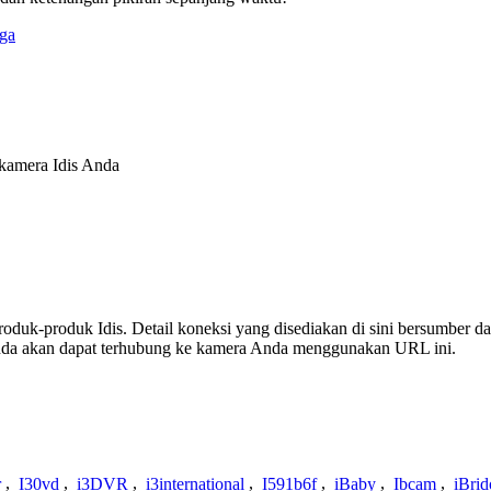
ga
kamera Idis Anda
produk-produk Idis. Detail koneksi yang disediakan di sini bersumber d
nda akan dapat terhubung ke kamera Anda menggunakan URL ini.
r
,
I30vd
,
i3DVR
,
i3international
,
I591b6f
,
iBaby
,
Ibcam
,
iBrid