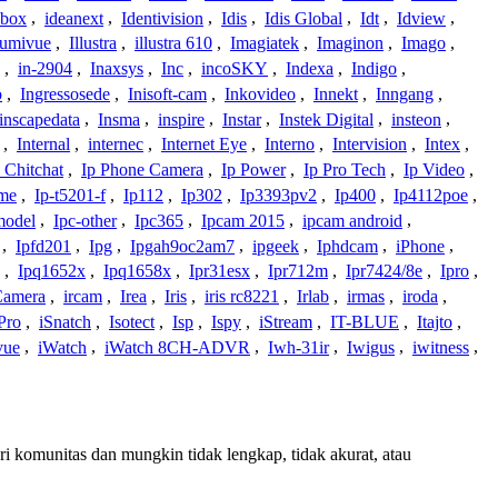
ybox
,
ideanext
,
Identivision
,
Idis
,
Idis Global
,
Idt
,
Idview
,
lumivue
,
Illustra
,
illustra 610
,
Imagiatek
,
Imaginon
,
Imago
,
,
in-2904
,
Inaxsys
,
Inc
,
incoSKY
,
Indexa
,
Indigo
,
o
,
Ingressosede
,
Inisoft-cam
,
Inkovideo
,
Innekt
,
Inngang
,
inscapedata
,
Insma
,
inspire
,
Instar
,
Instek Digital
,
insteon
,
,
Internal
,
internec
,
Internet Eye
,
Interno
,
Intervision
,
Intex
,
 Chitchat
,
Ip Phone Camera
,
Ip Power
,
Ip Pro Tech
,
Ip Video
,
ome
,
Ip-t5201-f
,
Ip112
,
Ip302
,
Ip3393pv2
,
Ip400
,
Ip4112poe
,
model
,
Ipc-other
,
Ipc365
,
Ipcam 2015
,
ipcam android
,
,
Ipfd201
,
Ipg
,
Ipgah9oc2am7
,
ipgeek
,
Iphdcam
,
iPhone
,
,
Ipq1652x
,
Ipq1658x
,
Ipr31esx
,
Ipr712m
,
Ipr7424/8e
,
Ipro
,
 Camera
,
ircam
,
Irea
,
Iris
,
iris rc8221
,
Irlab
,
irmas
,
iroda
,
Pro
,
iSnatch
,
Isotect
,
Isp
,
Ispy
,
iStream
,
IT-BLUE
,
Itajto
,
vue
,
iWatch
,
iWatch 8CH-ADVR
,
Iwh-31ir
,
Iwigus
,
iwitness
,
ari komunitas dan mungkin tidak lengkap, tidak akurat, atau