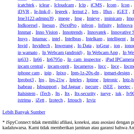
icatchtek
,
iclear
,
Icloudcam
,
Iclp
,
iCMS
,
Icom
,
Icon
,
iDVR
,
Ie-link-0
,
Iegeek
,
Iernut 2
,
Iets
,
Iflux
,
iGET
,
Ime3122-admnq39
,
imege
,
Img
,
Imieye
,
iminicam
,
Imo
Indkoersel
,
Inesun
,
iNextPro
,
infeon
,
Infinity
,
Infinova
Innmat
,
Inno Vision
,
Innotrends
,
Innovatek
,
Innovative 
Insys
,
Intamac
,
intel
,
Intelbras
,
Intelkam
,
intelligent
,
I
Invid
,
Invidtech
,
Inwerang
,
Io Data
,
ioGear
,
ion
,
iono
ip wamato
,
Ip Webcam (android)
,
Ip Webcam App
,
Ip We
ip633
,
Ip66
,
Ip6795p
,
Ip_cam_inspector
,
iPad IPCamera
ipcam central
,
ipcam-oprit
,
Ipcameros
,
Ipcc
,
Ipce
,
Ipcm
iphone cam
,
ipip
,
Ipixo
,
Ipm-1z-20x-dn
,
ipmart-design
,
Iprobot3
,
Ips
,
Ips-21w
,
Ipteles
,
Iptime
,
Iptronic
,
Iptz-
Isabeau
,
Isbsupport
,
Isd Jaguar
,
isecure
,
iSEE
,
iseetec
,
Italsistem
,
iTech
,
Its
,
Itx
,
Itx-security
,
iueye
,
iuk
,
Iv9
ixtrima
,
iZett
,
Izotech
,
Iztouch
,
Izviz
Lebih Banyak Sumber
* iSpyConnect tidak memiliki afiliasi, koneksi, atau asosiasi dengan 
kadaluwarsa. Kami tidak memberikan jaminan atau garansi bahwa A