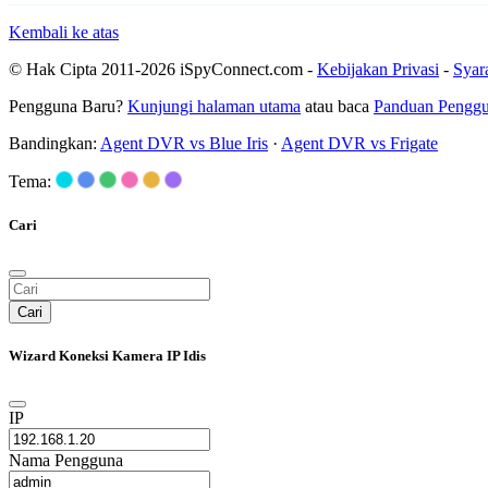
Kembali ke atas
© Hak Cipta 2011-2026 iSpyConnect.com -
Kebijakan Privasi
-
Syar
Pengguna Baru?
Kunjungi halaman utama
atau baca
Panduan Pengg
Bandingkan:
Agent DVR vs Blue Iris
·
Agent DVR vs Frigate
Tema:
Cari
Cari
Wizard Koneksi Kamera IP Idis
IP
Nama Pengguna