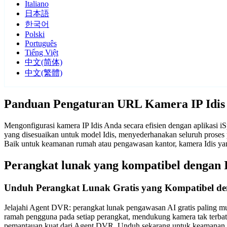
Italiano
日本語
한국어
Polski
Português
Tiếng Việt
中文(简体)
中文(繁體)
Panduan Pengaturan URL Kamera IP Idis
Mengonfigurasi kamera IP Idis Anda secara efisien dengan aplikasi
yang disesuaikan untuk model Idis, menyederhanakan seluruh proses 
Baik untuk keamanan rumah atau pengawasan kantor, kamera Idis ya
Perangkat lunak yang kompatibel dengan I
Unduh Perangkat Lunak Gratis yang Kompatibel de
Jelajahi Agent DVR: perangkat lunak pengawasan AI gratis paling mu
ramah pengguna pada setiap perangkat, mendukung kamera tak terba
pemantauan kuat dari Agent DVR. Unduh sekarang untuk keamanan d