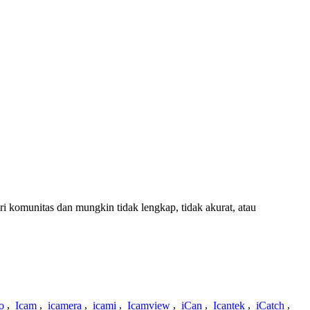
ari komunitas dan mungkin tidak lengkap, tidak akurat, atau
o
,
Icam
,
icamera
,
icami
,
Icamview
,
iCan
,
Icantek
,
iCatch
,