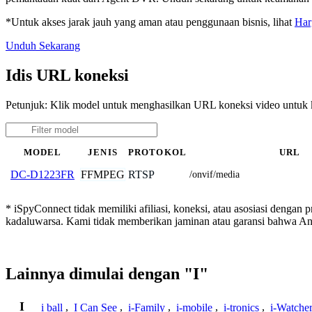
*Untuk akses jarak jauh yang aman atau penggunaan bisnis, lihat
Har
Unduh Sekarang
Idis URL koneksi
Petunjuk: Klik model untuk menghasilkan URL koneksi video untuk 
MODEL
JENIS
PROTOKOL
URL
FFMPEG
RTSP
DC-D1223FR
/onvif/media
* iSpyConnect tidak memiliki afiliasi, koneksi, atau asosiasi dengan 
kadaluwarsa. Kami tidak memberikan jaminan atau garansi bahwa A
Lainnya dimulai dengan "I"
I
i ball
,
I Can See
,
i-Family
,
i-mobile
,
i-tronics
,
i-Watche