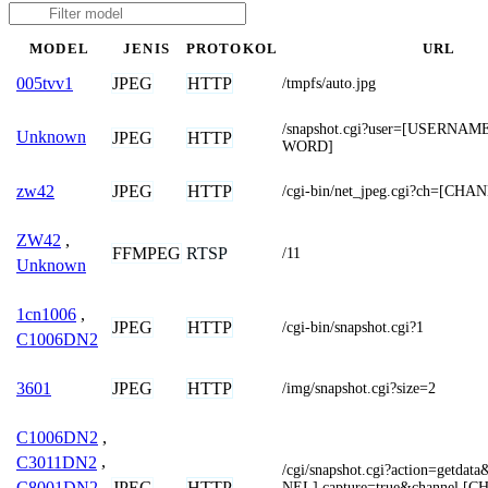
MODEL
JENIS
PROTOKOL
URL
JPEG
HTTP
005tvv1
/tmpfs/auto.jpg
/snapshot.cgi?user=[USERNA
Unknown
JPEG
HTTP
WORD]
JPEG
HTTP
zw42
/cgi-bin/net_jpeg.cgi?ch=[CHA
ZW42
,
FFMPEG
RTSP
/11
Unknown
1cn1006
,
JPEG
HTTP
/cgi-bin/snapshot.cgi?1
C1006DN2
JPEG
HTTP
3601
/img/snapshot.cgi?size=2
C1006DN2
,
C3011DN2
,
/cgi/snapshot.cgi?action=getda
C8001DN2
,
JPEG
HTTP
NEL].capture=true&channel.[C