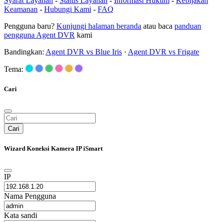
Syarat Layanan
-
Status Layanan
-
Informasi Hukum
-
Kebijakan
Keamanan
-
Hubungi Kami
-
FAQ
Pengguna baru?
Kunjungi halaman beranda
atau baca
panduan
pengguna Agent DVR
kami
Bandingkan:
Agent DVR vs Blue Iris
·
Agent DVR vs Frigate
Tema:
Cari
Cari
Wizard Koneksi Kamera IP iSmart
IP
Nama Pengguna
Kata sandi