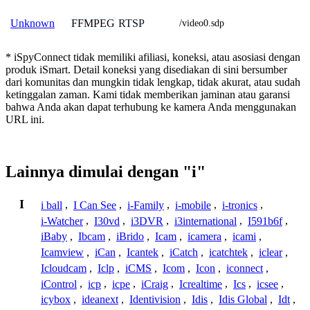
FFMPEG
RTSP
Unknown
/video0.sdp
* iSpyConnect tidak memiliki afiliasi, koneksi, atau asosiasi dengan
produk iSmart. Detail koneksi yang disediakan di sini bersumber
dari komunitas dan mungkin tidak lengkap, tidak akurat, atau sudah
ketinggalan zaman. Kami tidak memberikan jaminan atau garansi
bahwa Anda akan dapat terhubung ke kamera Anda menggunakan
URL ini.
Lainnya dimulai dengan "i"
I
i ball
,
I Can See
,
i-Family
,
i-mobile
,
i-tronics
,
i-Watcher
,
I30vd
,
i3DVR
,
i3international
,
I591b6f
,
iBaby
,
Ibcam
,
iBrido
,
Icam
,
icamera
,
icami
,
Icamview
,
iCan
,
Icantek
,
iCatch
,
icatchtek
,
iclear
,
Icloudcam
,
Iclp
,
iCMS
,
Icom
,
Icon
,
iconnect
,
iControl
,
icp
,
icpe
,
iCraig
,
Icrealtime
,
Ics
,
icsee
,
icybox
,
ideanext
,
Identivision
,
Idis
,
Idis Global
,
Idt
,