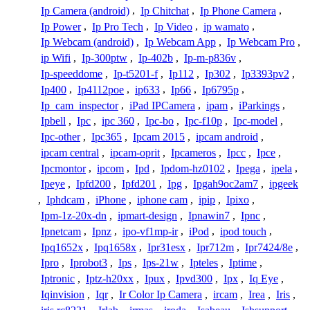
Ip Camera (android)
,
Ip Chitchat
,
Ip Phone Camera
,
Ip Power
,
Ip Pro Tech
,
Ip Video
,
ip wamato
,
Ip Webcam (android)
,
Ip Webcam App
,
Ip Webcam Pro
,
ip Wifi
,
Ip-300ptw
,
Ip-402b
,
Ip-m-p836v
,
Ip-speeddome
,
Ip-t5201-f
,
Ip112
,
Ip302
,
Ip3393pv2
,
Ip400
,
Ip4112poe
,
ip633
,
Ip66
,
Ip6795p
,
Ip_cam_inspector
,
iPad IPCamera
,
ipam
,
iParkings
,
Ipbell
,
Ipc
,
ipc 360
,
Ipc-bo
,
Ipc-f10p
,
Ipc-model
,
Ipc-other
,
Ipc365
,
Ipcam 2015
,
ipcam android
,
ipcam central
,
ipcam-oprit
,
Ipcameros
,
Ipcc
,
Ipce
,
Ipcmontor
,
ipcom
,
Ipd
,
Ipdom-hz0102
,
Ipega
,
ipela
,
Ipeye
,
Ipfd200
,
Ipfd201
,
Ipg
,
Ipgah9oc2am7
,
ipgeek
,
Iphdcam
,
iPhone
,
iphone cam
,
ipip
,
Ipixo
,
Ipm-1z-20x-dn
,
ipmart-design
,
Ipnawin7
,
Ipnc
,
Ipnetcam
,
Ipnz
,
ipo-vf1mp-ir
,
iPod
,
ipod touch
,
Ipq1652x
,
Ipq1658x
,
Ipr31esx
,
Ipr712m
,
Ipr7424/8e
,
Ipro
,
Iprobot3
,
Ips
,
Ips-21w
,
Ipteles
,
Iptime
,
Iptronic
,
Iptz-h20xx
,
Ipux
,
Ipvd300
,
Ipx
,
Iq Eye
,
Iqinvision
,
Iqr
,
Ir Color Ip Camera
,
ircam
,
Irea
,
Iris
,