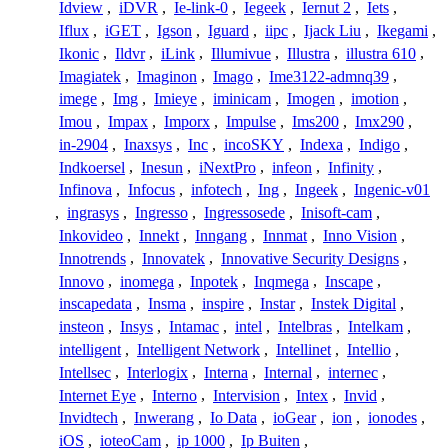
Idview
,
iDVR
,
Ie-link-0
,
Iegeek
,
Iernut 2
,
Iets
,
Iflux
,
iGET
,
Igson
,
Iguard
,
iipc
,
Ijack Liu
,
Ikegami
,
Ikonic
,
Ildvr
,
iLink
,
Illumivue
,
Illustra
,
illustra 610
,
Imagiatek
,
Imaginon
,
Imago
,
Ime3122-admnq39
,
imege
,
Img
,
Imieye
,
iminicam
,
Imogen
,
imotion
,
Imou
,
Impax
,
Imporx
,
Impulse
,
Ims200
,
Imx290
,
in-2904
,
Inaxsys
,
Inc
,
incoSKY
,
Indexa
,
Indigo
,
Indkoersel
,
Inesun
,
iNextPro
,
infeon
,
Infinity
,
Infinova
,
Infocus
,
infotech
,
Ing
,
Ingeek
,
Ingenic-v01
,
ingrasys
,
Ingresso
,
Ingressosede
,
Inisoft-cam
,
Inkovideo
,
Innekt
,
Inngang
,
Innmat
,
Inno Vision
,
Innotrends
,
Innovatek
,
Innovative Security Designs
,
Innovo
,
inomega
,
Inpotek
,
Inqmega
,
Inscape
,
inscapedata
,
Insma
,
inspire
,
Instar
,
Instek Digital
,
insteon
,
Insys
,
Intamac
,
intel
,
Intelbras
,
Intelkam
,
intelligent
,
Intelligent Network
,
Intellinet
,
Intellio
,
Intellsec
,
Interlogix
,
Interna
,
Internal
,
internec
,
Internet Eye
,
Interno
,
Intervision
,
Intex
,
Invid
,
Invidtech
,
Inwerang
,
Io Data
,
ioGear
,
ion
,
ionodes
,
iOS
,
ioteoCam
,
ip 1000
,
Ip Buiten
,