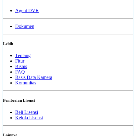
Agent DVR
Dokumen
Lebih
Tentang
Fitur
Bisnis
FAQ
Basis Data Kamera
Komunitas
Pemberian Lisensi
Beli Lisensi
Kelola Lisensi
Lainnya