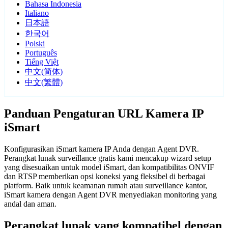
Bahasa Indonesia
Italiano
日本語
한국어
Polski
Português
Tiếng Việt
中文(简体)
中文(繁體)
Panduan Pengaturan URL Kamera IP
iSmart
Konfigurasikan iSmart kamera IP Anda dengan Agent DVR.
Perangkat lunak surveillance gratis kami mencakup wizard setup
yang disesuaikan untuk model iSmart, dan kompatibilitas ONVIF
dan RTSP memberikan opsi koneksi yang fleksibel di berbagai
platform. Baik untuk keamanan rumah atau surveillance kantor,
iSmart kamera dengan Agent DVR menyediakan monitoring yang
andal dan aman.
Perangkat lunak yang kompatibel dengan