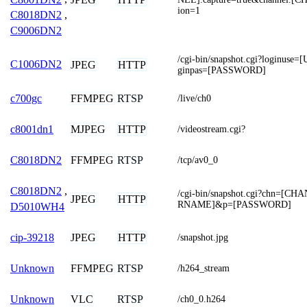
ion=1
C8018DN2
,
C9006DN2
/cgi-bin/snapshot.cgi?loginu
C1006DN2
JPEG
HTTP
ginpas=[PASSWORD]
FFMPEG
RTSP
c700gc
/live/ch0
MJPEG
HTTP
c8001dn1
/videostream.cgi?
FFMPEG
RTSP
C8018DN2
/tcp/av0_0
C8018DN2
,
/cgi-bin/snapshot.cgi?chn=[
JPEG
HTTP
RNAME]&p=[PASSWORD]
D5010WH4
JPEG
HTTP
cip-39218
/snapshot.jpg
FFMPEG
RTSP
Unknown
/h264_stream
VLC
RTSP
Unknown
/ch0_0.h264