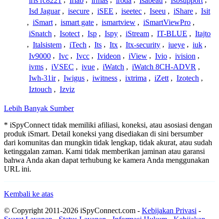
iris rc8221
,
Irlab
,
irmas
,
iroda
,
Isabeau
,
Isbsupport
,
Isd Jaguar
,
isecure
,
iSEE
,
iseetec
,
Iseeu
,
iShare
,
Isit
,
iSmart
,
ismart gate
,
ismartview
,
iSmartViewPro
,
iSnatch
,
Isotect
,
Isp
,
Ispy
,
iStream
,
IT-BLUE
,
Itajto
,
Italsistem
,
iTech
,
Its
,
Itx
,
Itx-security
,
iueye
,
iuk
,
Iv9000
,
Ivc
,
Ivcc
,
Ivideon
,
iView
,
Ivio
,
ivision
,
ivms
,
iVSEC
,
ivue
,
iWatch
,
iWatch 8CH-ADVR
,
Iwh-31ir
,
Iwigus
,
iwitness
,
ixtrima
,
iZett
,
Izotech
,
Iztouch
,
Izviz
Lebih Banyak Sumber
* iSpyConnect tidak memiliki afiliasi, koneksi, atau asosiasi dengan
produk iSmart. Detail koneksi yang disediakan di sini bersumber
dari komunitas dan mungkin tidak lengkap, tidak akurat, atau sudah
ketinggalan zaman. Kami tidak memberikan jaminan atau garansi
bahwa Anda akan dapat terhubung ke kamera Anda menggunakan
URL ini.
Kembali ke atas
© Copyright 2011-2026 iSpyConnect.com -
Kebijakan Privasi
-