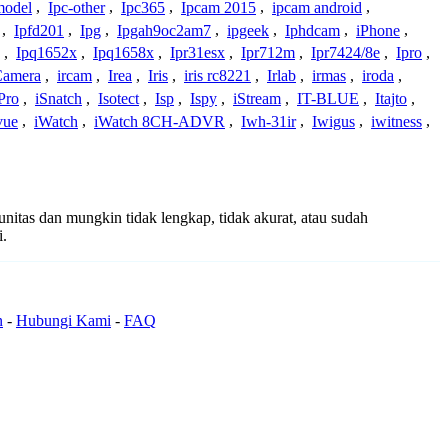
model
,
Ipc-other
,
Ipc365
,
Ipcam 2015
,
ipcam android
,
,
Ipfd201
,
Ipg
,
Ipgah9oc2am7
,
ipgeek
,
Iphdcam
,
iPhone
,
,
Ipq1652x
,
Ipq1658x
,
Ipr31esx
,
Ipr712m
,
Ipr7424/8e
,
Ipro
,
 Camera
,
ircam
,
Irea
,
Iris
,
iris rc8221
,
Irlab
,
irmas
,
iroda
,
Pro
,
iSnatch
,
Isotect
,
Isp
,
Ispy
,
iStream
,
IT-BLUE
,
Itajto
,
vue
,
iWatch
,
iWatch 8CH-ADVR
,
Iwh-31ir
,
Iwigus
,
iwitness
,
munitas dan mungkin tidak lengkap, tidak akurat, atau sudah
i.
n
-
Hubungi Kami
-
FAQ