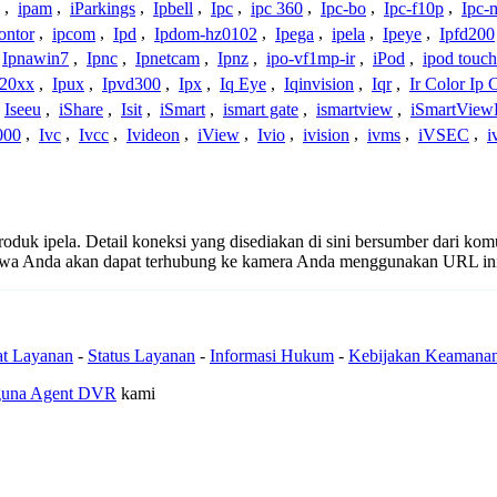
,
ipam
,
iParkings
,
Ipbell
,
Ipc
,
ipc 360
,
Ipc-bo
,
Ipc-f10p
,
Ipc-
ontor
,
ipcom
,
Ipd
,
Ipdom-hz0102
,
Ipega
,
ipela
,
Ipeye
,
Ipfd200
Ipnawin7
,
Ipnc
,
Ipnetcam
,
Ipnz
,
ipo-vf1mp-ir
,
iPod
,
ipod touch
h20xx
,
Ipux
,
Ipvd300
,
Ipx
,
Iq Eye
,
Iqinvision
,
Iqr
,
Ir Color Ip
Iseeu
,
iShare
,
Isit
,
iSmart
,
ismart gate
,
ismartview
,
iSmartView
000
,
Ivc
,
Ivcc
,
Ivideon
,
iView
,
Ivio
,
ivision
,
ivms
,
iVSEC
,
i
produk ipela. Detail koneksi yang disediakan di sini bersumber dari ko
ahwa Anda akan dapat terhubung ke kamera Anda menggunakan URL in
at Layanan
-
Status Layanan
-
Informasi Hukum
-
Kebijakan Keamana
guna Agent DVR
kami