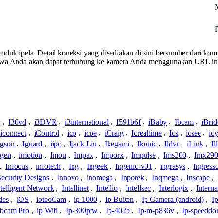
produk ipela. Detail koneksi yang disediakan di sini bersumber dari ko
ahwa Anda akan dapat terhubung ke kamera Anda menggunakan URL in
r
,
I30vd
,
i3DVR
,
i3international
,
I591b6f
,
iBaby
,
Ibcam
,
iBrid
iconnect
,
iControl
,
icp
,
icpe
,
iCraig
,
Icrealtime
,
Ics
,
icsee
,
ic
Igson
,
Iguard
,
iipc
,
Ijack Liu
,
Ikegami
,
Ikonic
,
Ildvr
,
iLink
,
Il
gen
,
imotion
,
Imou
,
Impax
,
Imporx
,
Impulse
,
Ims200
,
Imx290
,
Infocus
,
infotech
,
Ing
,
Ingeek
,
Ingenic-v01
,
ingrasys
,
Ingress
Security Designs
,
Innovo
,
inomega
,
Inpotek
,
Inqmega
,
Inscape
,
ntelligent Network
,
Intellinet
,
Intellio
,
Intellsec
,
Interlogix
,
Interna
des
,
iOS
,
ioteoCam
,
ip 1000
,
Ip Buiten
,
Ip Camera (android)
,
Ip
bcam Pro
,
ip Wifi
,
Ip-300ptw
,
Ip-402b
,
Ip-m-p836v
,
Ip-speedd