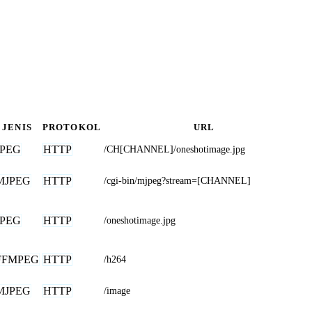
JENIS
PROTOKOL
URL
JPEG
HTTP
/CH[CHANNEL]/oneshotimage.jpg
MJPEG
HTTP
/cgi-bin/mjpeg?stream=[CHANNEL]
JPEG
HTTP
/oneshotimage.jpg
FFMPEG
HTTP
/h264
MJPEG
HTTP
/image