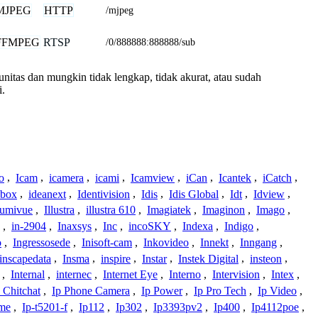
MJPEG
HTTP
/mjpeg
FFMPEG
RTSP
/0/888888:888888/sub
munitas dan mungkin tidak lengkap, tidak akurat, atau sudah
i.
o
,
Icam
,
icamera
,
icami
,
Icamview
,
iCan
,
Icantek
,
iCatch
,
ybox
,
ideanext
,
Identivision
,
Idis
,
Idis Global
,
Idt
,
Idview
,
lumivue
,
Illustra
,
illustra 610
,
Imagiatek
,
Imaginon
,
Imago
,
,
in-2904
,
Inaxsys
,
Inc
,
incoSKY
,
Indexa
,
Indigo
,
o
,
Ingressosede
,
Inisoft-cam
,
Inkovideo
,
Innekt
,
Inngang
,
inscapedata
,
Insma
,
inspire
,
Instar
,
Instek Digital
,
insteon
,
,
Internal
,
internec
,
Internet Eye
,
Interno
,
Intervision
,
Intex
,
 Chitchat
,
Ip Phone Camera
,
Ip Power
,
Ip Pro Tech
,
Ip Video
,
ome
,
Ip-t5201-f
,
Ip112
,
Ip302
,
Ip3393pv2
,
Ip400
,
Ip4112poe
,