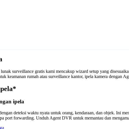
a
unak surveillance gratis kami mencakup wizard setup yang disesuaik
 untuk keamanan rumah atau surveillance kantor, ipela kamera dengan
ipela*
ngan ipela
engan deteksi waktu nyata untuk orang, kendaraan, dan objek. Ini m
anpa port forwarding. Unduh Agent DVR untuk memantau dan mengama
ga