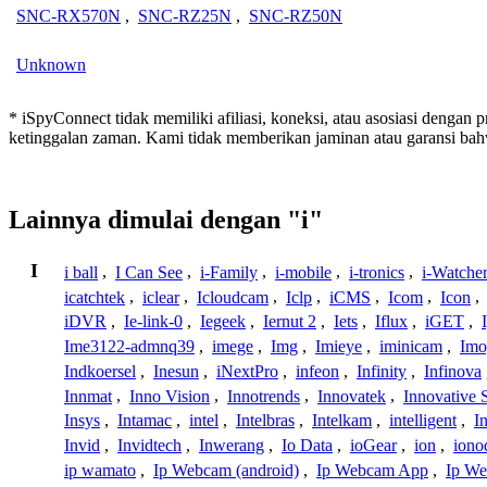
SNC-RX570N
,
SNC-RZ25N
,
SNC-RZ50N
Unknown
* iSpyConnect tidak memiliki afiliasi, koneksi, atau asosiasi dengan 
ketinggalan zaman. Kami tidak memberikan jaminan atau garansi b
Lainnya dimulai dengan "i"
I
i ball
,
I Can See
,
i-Family
,
i-mobile
,
i-tronics
,
i-Watche
icatchtek
,
iclear
,
Icloudcam
,
Iclp
,
iCMS
,
Icom
,
Icon
,
iDVR
,
Ie-link-0
,
Iegeek
,
Iernut 2
,
Iets
,
Iflux
,
iGET
,
Ime3122-admnq39
,
imege
,
Img
,
Imieye
,
iminicam
,
Imo
Indkoersel
,
Inesun
,
iNextPro
,
infeon
,
Infinity
,
Infinova
Innmat
,
Inno Vision
,
Innotrends
,
Innovatek
,
Innovative 
Insys
,
Intamac
,
intel
,
Intelbras
,
Intelkam
,
intelligent
,
I
Invid
,
Invidtech
,
Inwerang
,
Io Data
,
ioGear
,
ion
,
iono
ip wamato
,
Ip Webcam (android)
,
Ip Webcam App
,
Ip We