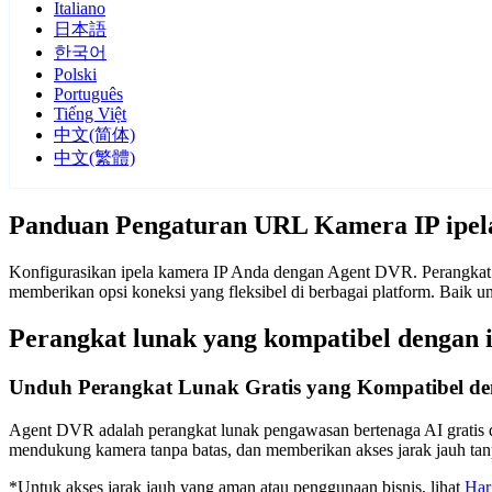
Italiano
日本語
한국어
Polski
Português
Tiếng Việt
中文(简体)
中文(繁體)
Panduan Pengaturan URL Kamera IP ipel
Konfigurasikan ipela kamera IP Anda dengan Agent DVR. Perangkat l
memberikan opsi koneksi yang fleksibel di berbagai platform. Baik
Perangkat lunak yang kompatibel dengan 
Unduh Perangkat Lunak Gratis yang Kompatibel de
Agent DVR adalah perangkat lunak pengawasan bertenaga AI gratis d
mendukung kamera tanpa batas, dan memberikan akses jarak jauh t
*Untuk akses jarak jauh yang aman atau penggunaan bisnis, lihat
Har