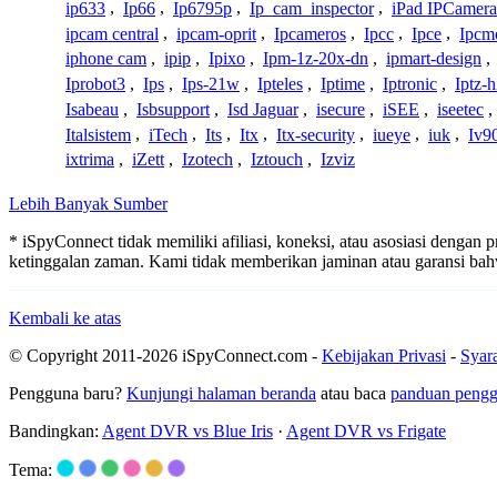
ip633
,
Ip66
,
Ip6795p
,
Ip_cam_inspector
,
iPad IPCamera
ipcam central
,
ipcam-oprit
,
Ipcameros
,
Ipcc
,
Ipce
,
Ipcm
iphone cam
,
ipip
,
Ipixo
,
Ipm-1z-20x-dn
,
ipmart-design
,
Iprobot3
,
Ips
,
Ips-21w
,
Ipteles
,
Iptime
,
Iptronic
,
Iptz-
Isabeau
,
Isbsupport
,
Isd Jaguar
,
isecure
,
iSEE
,
iseetec
,
Italsistem
,
iTech
,
Its
,
Itx
,
Itx-security
,
iueye
,
iuk
,
Iv9
ixtrima
,
iZett
,
Izotech
,
Iztouch
,
Izviz
Lebih Banyak Sumber
* iSpyConnect tidak memiliki afiliasi, koneksi, atau asosiasi dengan 
ketinggalan zaman. Kami tidak memberikan jaminan atau garansi b
Kembali ke atas
© Copyright 2011-2026 iSpyConnect.com -
Kebijakan Privasi
-
Syar
Pengguna baru?
Kunjungi halaman beranda
atau baca
panduan peng
Bandingkan:
Agent DVR vs Blue Iris
·
Agent DVR vs Frigate
Tema: