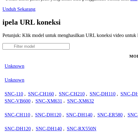
Unduh Sekarang
ipela URL koneksi
Petunjuk: Klik model untuk menghasilkan URL koneksi video untuk 
MO
Unknown
Unknown
SNC-110
,
SNC-CH160
,
SNC-CH210
,
SNC-DH110
,
SNC-DH
SNC-VB600
,
SNC-XM631
,
SNC-XM632
SNC-CH110
,
SNC-DH120
,
SNC-DH140
,
SNC-ER580
,
SNC
SNC-DH120
,
SNC-DH140
,
SNC-RX550N