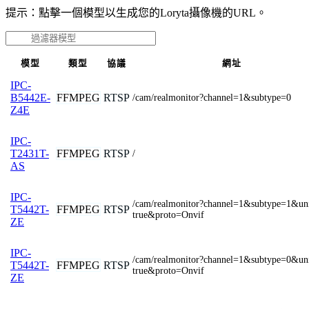
提示：點擊一個模型以生成您的Loryta攝像機的URL。
模型
類型
協議
網址
IPC-
FFMPEG
RTSP
B5442E-
/cam/realmonitor?channel=1&subtype=0
Z4E
IPC-
FFMPEG
RTSP
T2431T-
/
AS
IPC-
/cam/realmonitor?channel=1&subtype=1&uni
FFMPEG
RTSP
T5442T-
true&proto=Onvif
ZE
IPC-
/cam/realmonitor?channel=1&subtype=0&uni
FFMPEG
RTSP
T5442T-
true&proto=Onvif
ZE