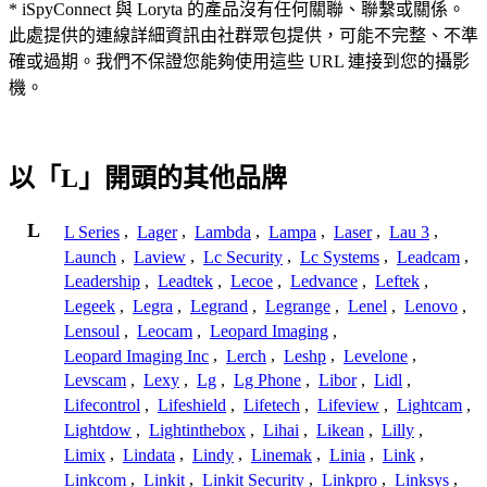
* iSpyConnect 與 Loryta 的產品沒有任何關聯、聯繫或關係。
此處提供的連線詳細資訊由社群眾包提供，可能不完整、不準
確或過期。我們不保證您能夠使用這些 URL 連接到您的攝影
機。
以「L」開頭的其他品牌
L
L Series
,
Lager
,
Lambda
,
Lampa
,
Laser
,
Lau 3
,
Launch
,
Laview
,
Lc Security
,
Lc Systems
,
Leadcam
,
Leadership
,
Leadtek
,
Lecoe
,
Ledvance
,
Leftek
,
Legeek
,
Legra
,
Legrand
,
Legrange
,
Lenel
,
Lenovo
,
Lensoul
,
Leocam
,
Leopard Imaging
,
Leopard Imaging Inc
,
Lerch
,
Leshp
,
Levelone
,
Levscam
,
Lexy
,
Lg
,
Lg Phone
,
Libor
,
Lidl
,
Lifecontrol
,
Lifeshield
,
Lifetech
,
Lifeview
,
Lightcam
,
Lightdow
,
Lightinthebox
,
Lihai
,
Likean
,
Lilly
,
Limix
,
Lindata
,
Lindy
,
Linemak
,
Linia
,
Link
,
Linkcom
,
Linkit
,
Linkit Security
,
Linkpro
,
Linksys
,