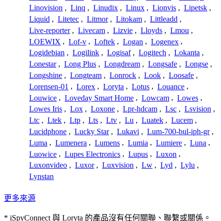
Linovision
,
Linq
,
Linudix
,
Linux
,
Lionvis
,
Lipetsk
,
Liquid
,
Litetec
,
Litmor
,
Litokam
,
Littleadd
,
Live-reporter
,
Livecam
,
Lizvie
,
Lloyds
,
Lmou
,
LOEWIX
,
Lof-v
,
Loftek
,
Logan
,
Logenex
,
Logidebian
,
Logilink
,
Logisaf
,
Logitech
,
Lokanta
,
Lonestar
,
Long Plus
,
Longdream
,
Longsafe
,
Longse
,
Longshine
,
Longteam
,
Lonrock
,
Look
,
Loosafe
,
Lorensen-01
,
Lorex
,
Loryta
,
Lotus
,
Louance
,
Louwice
,
Loveday Smart Home
,
Lowcam
,
Lowes
,
Lowes Iris
,
Lox
,
Loxone
,
Lpr-hdcam
,
Lsc
,
Lsvision
,
Ltc
,
Ltek
,
Ltp
,
Lts
,
Ltv
,
Lu
,
Luatek
,
Lucem
,
Lucidphone
,
Lucky Star
,
Lukavi
,
Lum-700-bul-iph-gr
,
Luma
,
Lumenera
,
Lumens
,
Lumia
,
Lumiere
,
Luna
,
Luowice
,
Lupes Electronics
,
Lupus
,
Luxon
,
Luxonvideo
,
Luxor
,
Luxvision
,
Lw
,
Lyd
,
Lylu
,
Lynstan
更多來源
* iSpyConnect 與 Loryta 的產品沒有任何關聯、聯繫或關係。