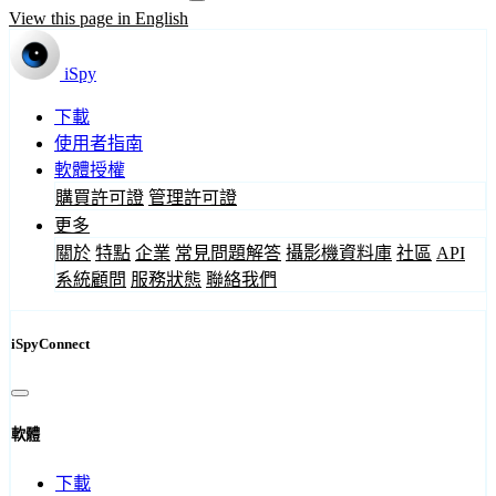
View this page in English
iSpy
下載
使用者指南
軟體授權
購買許可證
管理許可證
更多
關於
特點
企業
常見問題解答
攝影機資料庫
社區
API
系統顧問
服務狀態
聯絡我們
iSpyConnect
軟體
下載