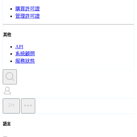
購買許可證
管理許可證
其他
API
系統顧問
服務狀態
ZH
語言