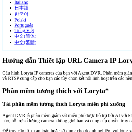
Italiano
日本語
한국어
Polski
Português
Tiếng Việt
中文(简体)
中文(繁體)
Hướng dẫn Thiết lập URL Camera IP Lor
Cấu hình Loryta IP cameras của bạn với Agent DVR. Phần mềm giám s
và RTSP cung cấp cho bạn các tùy chọn kết nối linh hoạt trên các nề
Phần mềm tương thích với Loryta*
Tải phần mềm tương thích Loryta miễn phí xuống
Agent DVR là phần mềm giám sát miễn phí được hỗ trợ bởi AI với khả n
nào, hỗ trợ số lượng camera không giới hạn và cung cấp quyền truy 
Để truy cập từ xa an toàn hoặc sử dụng cho doanh nghiệp, vui lòng