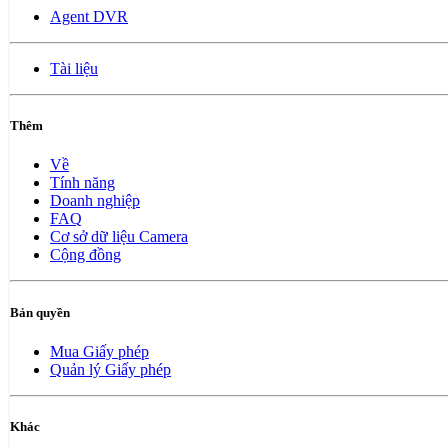
Agent DVR
Tài liệu
Thêm
Về
Tính năng
Doanh nghiệp
FAQ
Cơ sở dữ liệu Camera
Cộng đồng
Bản quyền
Mua Giấy phép
Quản lý Giấy phép
Khác