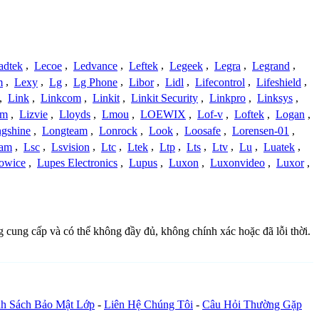
adtek
,
Lecoe
,
Ledvance
,
Leftek
,
Legeek
,
Legra
,
Legrand
,
m
,
Lexy
,
Lg
,
Lg Phone
,
Libor
,
Lidl
,
Lifecontrol
,
Lifeshield
,
,
Link
,
Linkcom
,
Linkit
,
Linkit Security
,
Linkpro
,
Linksys
,
am
,
Lizvie
,
Lloyds
,
Lmou
,
LOEWIX
,
Lof-v
,
Loftek
,
Logan
,
gshine
,
Longteam
,
Lonrock
,
Look
,
Loosafe
,
Lorensen-01
,
cam
,
Lsc
,
Lsvision
,
Ltc
,
Ltek
,
Ltp
,
Lts
,
Ltv
,
Lu
,
Luatek
,
owice
,
Lupes Electronics
,
Lupus
,
Luxon
,
Luxonvideo
,
Luxor
,
g cung cấp và có thể không đầy đủ, không chính xác hoặc đã lỗi thời.
h Sách Bảo Mật Lớp
-
Liên Hệ Chúng Tôi
-
Câu Hỏi Thường Gặp