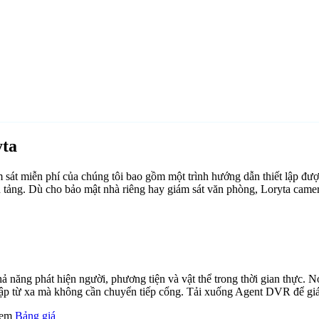
yta
át miễn phí của chúng tôi bao gồm một trình hướng dẫn thiết lập đư
n tảng. Dù cho bảo mật nhà riêng hay giám sát văn phòng, Loryta came
ăng phát hiện người, phương tiện và vật thể trong thời gian thực. Nó 
cập từ xa mà không cần chuyển tiếp cổng. Tải xuống Agent DVR để giám
 xem
Bảng giá