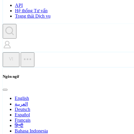
API
Hệ thống Tư vấn
Trạng thái Dịch vụ
VI
Ngôn ngữ
English
العربية
Deutsch
Español
Français
हिन्दी
Bahasa Indonesia