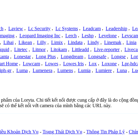
ch
,
Laview
,
Lc Security
,
Lc Systems
,
Leadcam
,
Leadership
,
Le
Imaging
,
Leopard Imaging Inc
,
Lerch
,
Leshp
,
Levelone
,
Levsca
,
Lihai
,
Likean
,
Lilly
,
Limix
,
Lindata
,
Lindy
,
Linemak
,
Linia
iquid
,
Litetec
,
Litmor
,
Litokam
,
Littleadd
,
Live-reporter
,
Livec
anta
,
Lonestar
,
Long Plus
,
Longdream
,
Longsafe
,
Longse
,
Lon
art Home
,
Lowcam
,
Lowes
,
Lowes Iris
,
Lox
,
Loxone
,
Lpr-hd
iph-gr
,
Luma
,
Lumenera
,
Lumens
,
Lumia
,
Lumiere
,
Luna
,
Lu
n phẩm của Loryta. Chi tiết kết nối được cung cấp ở đây là do cộng đồn
sẽ có thể kết nối với camera của mình bằng các URL này.
iều Khoản Dịch Vụ
-
Trạng Thái Dịch Vụ
-
Thông Tin Pháp Lý
-
Chín