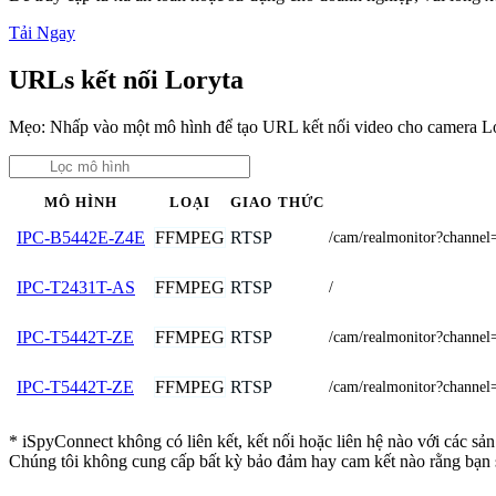
Tải Ngay
URLs kết nối Loryta
Mẹo: Nhấp vào một mô hình để tạo URL kết nối video cho camera Lo
MÔ HÌNH
LOẠI
GIAO THỨC
FFMPEG
RTSP
IPC-B5442E-Z4E
/cam/realmonitor?channe
FFMPEG
RTSP
IPC-T2431T-AS
/
FFMPEG
RTSP
IPC-T5442T-ZE
/cam/realmonitor?channe
FFMPEG
RTSP
IPC-T5442T-ZE
/cam/realmonitor?channe
* iSpyConnect không có liên kết, kết nối hoặc liên hệ nào với các sả
Chúng tôi không cung cấp bất kỳ bảo đảm hay cam kết nào rằng bạn 