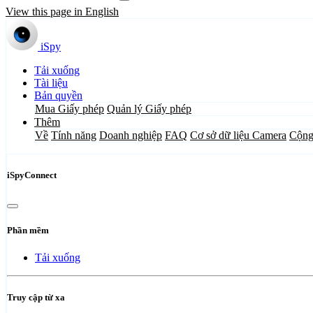
View this page in English
iSpy
Tải xuống
Tài liệu
Bản quyền
Mua Giấy phép
Quản lý Giấy phép
Thêm
Về
Tính năng
Doanh nghiệp
FAQ
Cơ sở dữ liệu Camera
Cộng
iSpyConnect
Phần mềm
Tải xuống
Truy cập từ xa