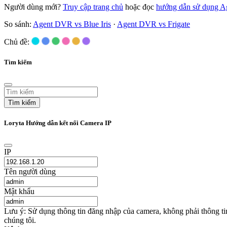
Người dùng mới?
Truy cập trang chủ
hoặc đọc
hướng dẫn sử dụng 
So sánh:
Agent DVR vs Blue Iris
·
Agent DVR vs Frigate
Chủ đề:
Tìm kiếm
Tìm kiếm
Loryta Hướng dẫn kết nối Camera IP
IP
Tên người dùng
Mật khẩu
Lưu ý: Sử dụng thông tin đăng nhập của camera, không phải thông t
chúng tôi.