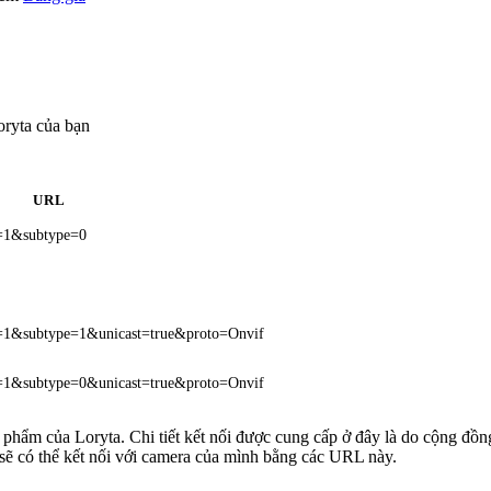
ryta của bạn
URL
l=1&subtype=0
l=1&subtype=1&unicast=true&proto=Onvif
l=1&subtype=0&unicast=true&proto=Onvif
n phẩm của Loryta. Chi tiết kết nối được cung cấp ở đây là do cộng đồn
sẽ có thể kết nối với camera của mình bằng các URL này.