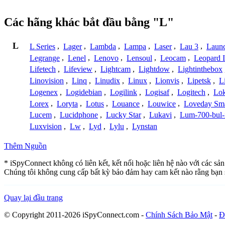
Các hãng khác bắt đầu bằng "L"
L
L Series
,
Lager
,
Lambda
,
Lampa
,
Laser
,
Lau 3
,
Laun
Legrange
,
Lenel
,
Lenovo
,
Lensoul
,
Leocam
,
Leopard 
Lifetech
,
Lifeview
,
Lightcam
,
Lightdow
,
Lightinthebox
Linovision
,
Linq
,
Linudix
,
Linux
,
Lionvis
,
Lipetsk
,
L
Logenex
,
Logidebian
,
Logilink
,
Logisaf
,
Logitech
,
Lok
Lorex
,
Loryta
,
Lotus
,
Louance
,
Louwice
,
Loveday Sm
Lucem
,
Lucidphone
,
Lucky Star
,
Lukavi
,
Lum-700-bul-
Luxvision
,
Lw
,
Lyd
,
Lylu
,
Lynstan
Thêm Nguồn
* iSpyConnect không có liên kết, kết nối hoặc liên hệ nào với các sả
Chúng tôi không cung cấp bất kỳ bảo đảm hay cam kết nào rằng bạn 
Quay lại đầu trang
© Copyright 2011-2026 iSpyConnect.com -
Chính Sách Bảo Mật
-
Đ