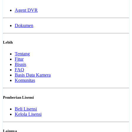
Agent DVR
Dokumen
Lebih
Tentang
Fitur
Bisnis
FAQ
Basis Data Kamera
Komunitas
Pemberian Lisensi
Beli Lisensi
Kelola Lisensi
Lainnya