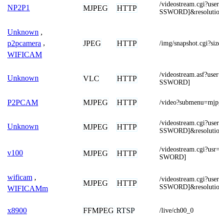
/videostream.cgi?
NP2P1
MJPEG
HTTP
SSWORD]&resoluti
Unknown
,
JPEG
HTTP
p2pcamera
,
/img/snapshot.cgi?si
WIFICAM
/videostream.asf?
Unknown
VLC
HTTP
SSWORD]
MJPEG
HTTP
P2PCAM
/video?submenu=mjp
/videostream.cgi?
Unknown
MJPEG
HTTP
SSWORD]&resolutio
/videostream.cgi?
v100
MJPEG
HTTP
SWORD]
wificam
,
/videostream.cgi?
MJPEG
HTTP
SSWORD]&resolutio
WIFICAMm
FFMPEG
RTSP
x8900
/live/ch00_0