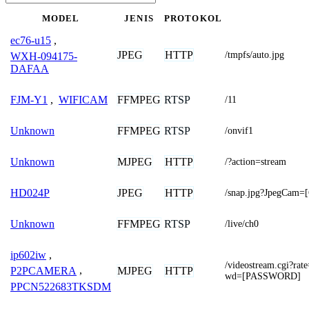
MODEL
JENIS
PROTOKOL
ec76-u15
,
JPEG
HTTP
/tmpfs/auto.jpg
WXH-094175-
DAFAA
FFMPEG
RTSP
FJM-Y1
,
WIFICAM
/11
FFMPEG
RTSP
Unknown
/onvif1
MJPEG
HTTP
Unknown
/?action=stream
JPEG
HTTP
HD024P
/snap.jpg?JpegCam
FFMPEG
RTSP
Unknown
/live/ch0
ip602iw
,
/videostream.cgi?
MJPEG
HTTP
P2PCAMERA
,
wd=[PASSWORD]
PPCN522683TKSDM