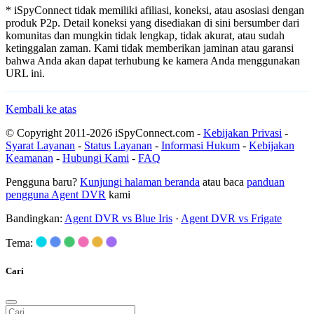
* iSpyConnect tidak memiliki afiliasi, koneksi, atau asosiasi dengan
produk P2p. Detail koneksi yang disediakan di sini bersumber dari
komunitas dan mungkin tidak lengkap, tidak akurat, atau sudah
ketinggalan zaman. Kami tidak memberikan jaminan atau garansi
bahwa Anda akan dapat terhubung ke kamera Anda menggunakan
URL ini.
Kembali ke atas
© Copyright 2011-2026 iSpyConnect.com -
Kebijakan Privasi
-
Syarat Layanan
-
Status Layanan
-
Informasi Hukum
-
Kebijakan
Keamanan
-
Hubungi Kami
-
FAQ
Pengguna baru?
Kunjungi halaman beranda
atau baca
panduan
pengguna Agent DVR
kami
Bandingkan:
Agent DVR vs Blue Iris
·
Agent DVR vs Frigate
Tema:
Cari