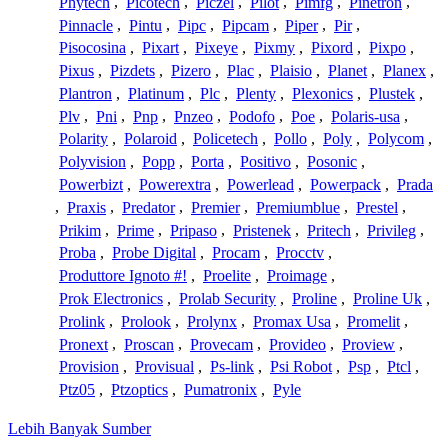
Phytech
,
Picotech
,
Piczel
,
Pilot
,
Pimfg
,
Pinetron
,
Pinnacle
,
Pintu
,
Pipc
,
Pipcam
,
Piper
,
Pir
,
Pisocosina
,
Pixart
,
Pixeye
,
Pixmy
,
Pixord
,
Pixpo
,
Pixus
,
Pizdets
,
Pizero
,
Plac
,
Plaisio
,
Planet
,
Planex
,
Plantron
,
Platinum
,
Plc
,
Plenty
,
Plexonics
,
Plustek
,
Plv
,
Pni
,
Pnp
,
Pnzeo
,
Podofo
,
Poe
,
Polaris-usa
,
Polarity
,
Polaroid
,
Policetech
,
Pollo
,
Poly
,
Polycom
,
Polyvision
,
Popp
,
Porta
,
Positivo
,
Posonic
,
Powerbizt
,
Powerextra
,
Powerlead
,
Powerpack
,
Prada
,
Praxis
,
Predator
,
Premier
,
Premiumblue
,
Prestel
,
Prikim
,
Prime
,
Pripaso
,
Pristenek
,
Pritech
,
Privileg
,
Proba
,
Probe Digital
,
Procam
,
Procctv
,
Produttore Ignoto #!
,
Proelite
,
Proimage
,
Prok Electronics
,
Prolab Security
,
Proline
,
Proline Uk
,
Prolink
,
Prolook
,
Prolynx
,
Promax Usa
,
Promelit
,
Pronext
,
Proscan
,
Provecam
,
Provideo
,
Proview
,
Provision
,
Provisual
,
Ps-link
,
Psi Robot
,
Psp
,
Ptcl
,
Ptz05
,
Ptzoptics
,
Pumatronix
,
Pyle
Lebih Banyak Sumber