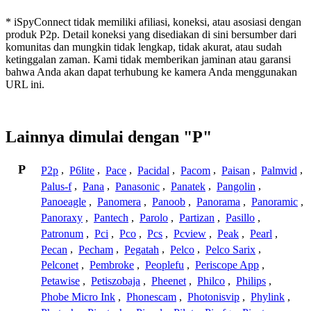
* iSpyConnect tidak memiliki afiliasi, koneksi, atau asosiasi dengan
produk P2p. Detail koneksi yang disediakan di sini bersumber dari
komunitas dan mungkin tidak lengkap, tidak akurat, atau sudah
ketinggalan zaman. Kami tidak memberikan jaminan atau garansi
bahwa Anda akan dapat terhubung ke kamera Anda menggunakan
URL ini.
Lainnya dimulai dengan "P"
P
P2p
,
P6lite
,
Pace
,
Pacidal
,
Pacom
,
Paisan
,
Palmvid
,
Palus-f
,
Pana
,
Panasonic
,
Panatek
,
Pangolin
,
Panoeagle
,
Panomera
,
Panoob
,
Panorama
,
Panoramic
,
Panoraxy
,
Pantech
,
Parolo
,
Partizan
,
Pasillo
,
Patronum
,
Pci
,
Pco
,
Pcs
,
Pcview
,
Peak
,
Pearl
,
Pecan
,
Pecham
,
Pegatah
,
Pelco
,
Pelco Sarix
,
Pelconet
,
Pembroke
,
Peoplefu
,
Periscope App
,
Petawise
,
Petiszobaja
,
Pheenet
,
Philco
,
Philips
,
Phobe Micro Ink
,
Phonescam
,
Photonisvip
,
Phylink
,