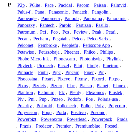
P
P2p
,
P6lite
,
Pace
,
Pacidal
,
Pacom
,
Paisan
,
Palmvid
,
Palus-f
,
Pana
,
Panasonic
,
Panatek
,
Pangolin
,
Panoeagle
,
Panomera
,
Panoob
,
Panorama
,
Panoramic
,
Panoraxy
,
Pantech
,
Parolo
,
Partizan
,
Pasillo
,
Patronum
,
Pci
,
Pco
,
Pcs
,
Pcview
,
Peak
,
Pearl
,
Pecan
,
Pecham
,
Pegatah
,
Pelco
,
Pelco Sarix
,
Pelconet
,
Pembroke
,
Peoplefu
,
Periscope App
,
Petawise
,
Petiszobaja
,
Pheenet
,
Philco
,
Philips
,
Phobe Micro Ink
,
Phonescam
,
Photonisvip
,
Phylink
,
Phytech
,
Picotech
,
Piczel
,
Pilot
,
Pimfg
,
Pinetron
,
Pinnacle
,
Pintu
,
Pipc
,
Pipcam
,
Piper
,
Pir
,
Pisocosina
,
Pixart
,
Pixeye
,
Pixmy
,
Pixord
,
Pixpo
,
Pixus
,
Pizdets
,
Pizero
,
Plac
,
Plaisio
,
Planet
,
Planex
,
Plantron
,
Platinum
,
Plc
,
Plenty
,
Plexonics
,
Plustek
,
Plv
,
Pni
,
Pnp
,
Pnzeo
,
Podofo
,
Poe
,
Polaris-usa
,
Polarity
,
Polaroid
,
Policetech
,
Pollo
,
Poly
,
Polycom
,
Polyvision
,
Popp
,
Porta
,
Positivo
,
Posonic
,
Powerbizt
,
Powerextra
,
Powerlead
,
Powerpack
,
Prada
,
Praxis
,
Predator
,
Premier
,
Premiumblue
,
Prestel
,