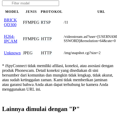
MODEL
JENIS
PROTOKOL
URL
BRICK
FFMPEG
RTSP
/11
QD300
H264-
/videostream.asf?user=[USERNA
FFMPEG
HTTP
SSWORD]&resolution=64&rate=0
IPCAM
JPEG
HTTP
Unknown
/img/snapshot.cgi?size=2
* iSpyConnect tidak memiliki afiliasi, koneksi, atau asosiasi dengan
produk Phonescam. Detail koneksi yang disediakan di sini
bersumber dari komunitas dan mungkin tidak lengkap, tidak akurat,
atau sudah ketinggalan zaman. Kami tidak memberikan jaminan
atau garansi bahwa Anda akan dapat terhubung ke kamera Anda
menggunakan URL ini.
Lainnya dimulai dengan "P"