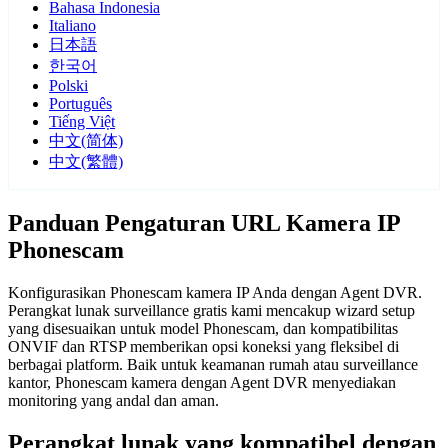
Bahasa Indonesia
Italiano
日本語
한국어
Polski
Português
Tiếng Việt
中文(简体)
中文(繁體)
Panduan Pengaturan URL Kamera IP
Phonescam
Konfigurasikan Phonescam kamera IP Anda dengan Agent DVR.
Perangkat lunak surveillance gratis kami mencakup wizard setup
yang disesuaikan untuk model Phonescam, dan kompatibilitas
ONVIF dan RTSP memberikan opsi koneksi yang fleksibel di
berbagai platform. Baik untuk keamanan rumah atau surveillance
kantor, Phonescam kamera dengan Agent DVR menyediakan
monitoring yang andal dan aman.
Perangkat lunak yang kompatibel dengan