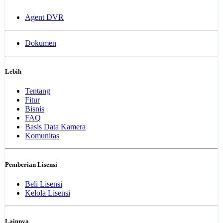
Agent DVR
Dokumen
Lebih
Tentang
Fitur
Bisnis
FAQ
Basis Data Kamera
Komunitas
Pemberian Lisensi
Beli Lisensi
Kelola Lisensi
Lainnya