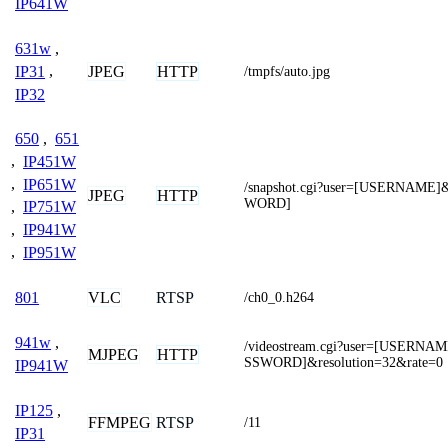
IP641W
631w
,
JPEG
HTTP
IP31
,
/tmpfs/auto.jpg
IP32
650
,
651
,
IP451W
,
IP651W
/snapshot.cgi?user=[USERNAME
JPEG
HTTP
WORD]
,
IP751W
,
IP941W
,
IP951W
VLC
RTSP
801
/ch0_0.h264
941w
,
/videostream.cgi?user=[USERN
MJPEG
HTTP
SSWORD]&resolution=32&rate=0
IP941W
IP125
,
FFMPEG
RTSP
/11
IP31