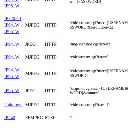
wd=[PASSWORD]
IP951W
IP720P-1
,
/videostream.cgi?user=[USERN
MJPEG
HTTP
IP941W
,
SSWORD]&resolution=32
IP951W
JPEG
HTTP
IP941W
/img/snapshot.cgi?size=2
MJPEG
HTTP
IP941W
/videostream.cgi?rate=0
IP941W
,
/videostream.cgi?user=[USERN
MJPEG
HTTP
SSWORD]
IP951W
/snapshot.cgi?user=[USERNAME
IP951W
JPEG
HTTP
WORD]&count=0
MJPEG
HTTP
Unknown
/videostream.cgi?rate=11
FFMPEG
RTSP
IP240
/1