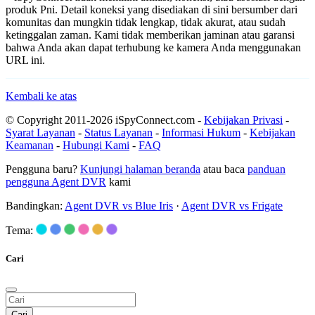
produk Pni. Detail koneksi yang disediakan di sini bersumber dari
komunitas dan mungkin tidak lengkap, tidak akurat, atau sudah
ketinggalan zaman. Kami tidak memberikan jaminan atau garansi
bahwa Anda akan dapat terhubung ke kamera Anda menggunakan
URL ini.
Kembali ke atas
© Copyright 2011-2026 iSpyConnect.com -
Kebijakan Privasi
-
Syarat Layanan
-
Status Layanan
-
Informasi Hukum
-
Kebijakan
Keamanan
-
Hubungi Kami
-
FAQ
Pengguna baru?
Kunjungi halaman beranda
atau baca
panduan
pengguna Agent DVR
kami
Bandingkan:
Agent DVR vs Blue Iris
·
Agent DVR vs Frigate
Tema:
Cari
Cari