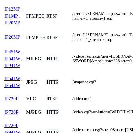
IP12MP
,
/user=[USERNAME]_password=[
FFMPEG
RTSP
IP1MP
,
hannel=1_stream=1.sdp
IP20MP
/user=[USERNAME]_password=[
IP20MP
FFMPEG
RTSP
hannel=1_stream=0.sdp
IP451W
,
/videostream.cgi?user=[USERN
MJPEG
HTTP
IP541W
,
SSWORD]&resolution=32&rate=0
IP941W
IP541W
,
JPEG
HTTP
/snapshot.cgi?
IP641W
VLC
RTSP
IP720P
/video.mp4
MJPEG
HTTP
IP720P
/video.cgi?resolution=[WIDTH]x
IP720P
,
/videostream.cgi?rate=0&user=
MJPEG
HTTP
IP941W
,