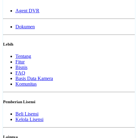
Agent DVR
Dokumen
Lebih
Tentang
Fitur
Bisnis
FAQ
Basis Data Kamera
Komunitas
Pemberian Lisensi
Beli Lisensi
Kelola Lisensi
Lainnya