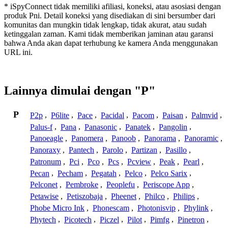
* iSpyConnect tidak memiliki afiliasi, koneksi, atau asosiasi dengan
produk Pni. Detail koneksi yang disediakan di sini bersumber dari
komunitas dan mungkin tidak lengkap, tidak akurat, atau sudah
ketinggalan zaman. Kami tidak memberikan jaminan atau garansi
bahwa Anda akan dapat terhubung ke kamera Anda menggunakan
URL ini.
Lainnya dimulai dengan "P"
P
P2p
,
P6lite
,
Pace
,
Pacidal
,
Pacom
,
Paisan
,
Palmvid
,
Palus-f
,
Pana
,
Panasonic
,
Panatek
,
Pangolin
,
Panoeagle
,
Panomera
,
Panoob
,
Panorama
,
Panoramic
,
Panoraxy
,
Pantech
,
Parolo
,
Partizan
,
Pasillo
,
Patronum
,
Pci
,
Pco
,
Pcs
,
Pcview
,
Peak
,
Pearl
,
Pecan
,
Pecham
,
Pegatah
,
Pelco
,
Pelco Sarix
,
Pelconet
,
Pembroke
,
Peoplefu
,
Periscope App
,
Petawise
,
Petiszobaja
,
Pheenet
,
Philco
,
Philips
,
Phobe Micro Ink
,
Phonescam
,
Photonisvip
,
Phylink
,
Phytech
,
Picotech
,
Piczel
,
Pilot
,
Pimfg
,
Pinetron
,