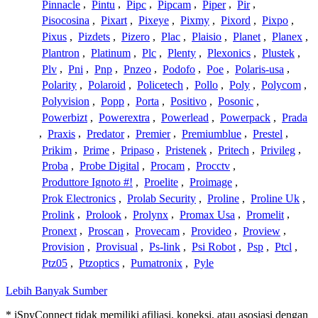
Pinnacle
,
Pintu
,
Pipc
,
Pipcam
,
Piper
,
Pir
,
Pisocosina
,
Pixart
,
Pixeye
,
Pixmy
,
Pixord
,
Pixpo
,
Pixus
,
Pizdets
,
Pizero
,
Plac
,
Plaisio
,
Planet
,
Planex
,
Plantron
,
Platinum
,
Plc
,
Plenty
,
Plexonics
,
Plustek
,
Plv
,
Pni
,
Pnp
,
Pnzeo
,
Podofo
,
Poe
,
Polaris-usa
,
Polarity
,
Polaroid
,
Policetech
,
Pollo
,
Poly
,
Polycom
,
Polyvision
,
Popp
,
Porta
,
Positivo
,
Posonic
,
Powerbizt
,
Powerextra
,
Powerlead
,
Powerpack
,
Prada
,
Praxis
,
Predator
,
Premier
,
Premiumblue
,
Prestel
,
Prikim
,
Prime
,
Pripaso
,
Pristenek
,
Pritech
,
Privileg
,
Proba
,
Probe Digital
,
Procam
,
Procctv
,
Produttore Ignoto #!
,
Proelite
,
Proimage
,
Prok Electronics
,
Prolab Security
,
Proline
,
Proline Uk
,
Prolink
,
Prolook
,
Prolynx
,
Promax Usa
,
Promelit
,
Pronext
,
Proscan
,
Provecam
,
Provideo
,
Proview
,
Provision
,
Provisual
,
Ps-link
,
Psi Robot
,
Psp
,
Ptcl
,
Ptz05
,
Ptzoptics
,
Pumatronix
,
Pyle
Lebih Banyak Sumber
* iSpyConnect tidak memiliki afiliasi, koneksi, atau asosiasi dengan