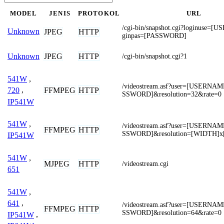
MODEL
JENIS
PROTOKOL
URL
/cgi-bin/snapshot.cgi?loginuse=
Unknown
JPEG
HTTP
ginpas=[PASSWORD]
JPEG
HTTP
Unknown
/cgi-bin/snapshot.cgi?1
541W
,
/videostream.asf?user=[USERNA
FFMPEG
HTTP
720
,
SSWORD]&resolution=32&rate=0
IP541W
541W
,
/videostream.asf?user=[USERNA
FFMPEG
HTTP
SSWORD]&resolution=[WIDTH]
IP541W
541W
,
MJPEG
HTTP
/videostream.cgi
651
541W
,
641
,
/videostream.asf?user=[USERNA
FFMPEG
HTTP
SSWORD]&resolution=64&rate=0
IP541W
,