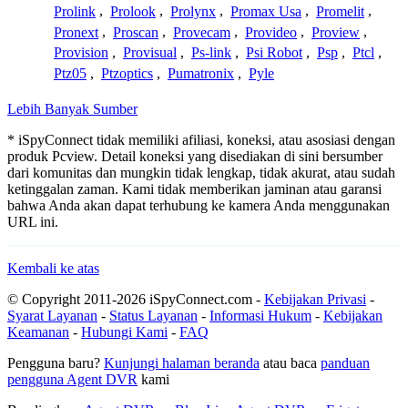
Prolink
,
Prolook
,
Prolynx
,
Promax Usa
,
Promelit
,
Pronext
,
Proscan
,
Provecam
,
Provideo
,
Proview
,
Provision
,
Provisual
,
Ps-link
,
Psi Robot
,
Psp
,
Ptcl
,
Ptz05
,
Ptzoptics
,
Pumatronix
,
Pyle
Lebih Banyak Sumber
* iSpyConnect tidak memiliki afiliasi, koneksi, atau asosiasi dengan
produk Pcview. Detail koneksi yang disediakan di sini bersumber
dari komunitas dan mungkin tidak lengkap, tidak akurat, atau sudah
ketinggalan zaman. Kami tidak memberikan jaminan atau garansi
bahwa Anda akan dapat terhubung ke kamera Anda menggunakan
URL ini.
Kembali ke atas
© Copyright 2011-2026 iSpyConnect.com -
Kebijakan Privasi
-
Syarat Layanan
-
Status Layanan
-
Informasi Hukum
-
Kebijakan
Keamanan
-
Hubungi Kami
-
FAQ
Pengguna baru?
Kunjungi halaman beranda
atau baca
panduan
pengguna Agent DVR
kami