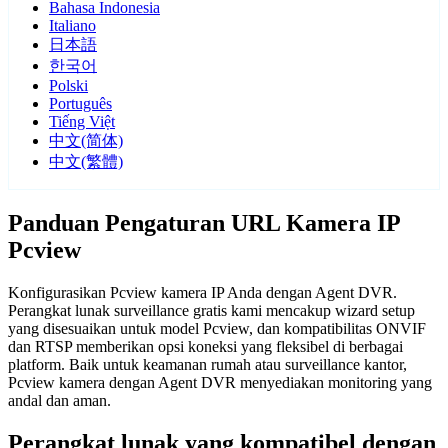
Bahasa Indonesia
Italiano
日本語
한국어
Polski
Português
Tiếng Việt
中文(简体)
中文(繁體)
Panduan Pengaturan URL Kamera IP
Pcview
Konfigurasikan Pcview kamera IP Anda dengan Agent DVR.
Perangkat lunak surveillance gratis kami mencakup wizard setup
yang disesuaikan untuk model Pcview, dan kompatibilitas ONVIF
dan RTSP memberikan opsi koneksi yang fleksibel di berbagai
platform. Baik untuk keamanan rumah atau surveillance kantor,
Pcview kamera dengan Agent DVR menyediakan monitoring yang
andal dan aman.
Perangkat lunak yang kompatibel dengan