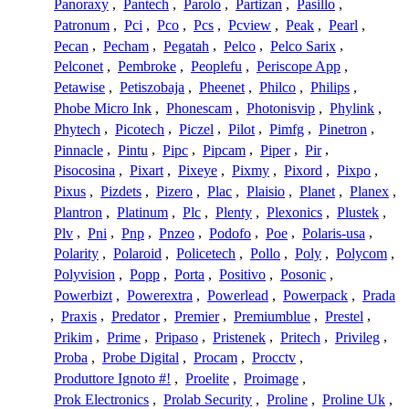
Panoraxy
,
Pantech
,
Parolo
,
Partizan
,
Pasillo
,
Patronum
,
Pci
,
Pco
,
Pcs
,
Pcview
,
Peak
,
Pearl
,
Pecan
,
Pecham
,
Pegatah
,
Pelco
,
Pelco Sarix
,
Pelconet
,
Pembroke
,
Peoplefu
,
Periscope App
,
Petawise
,
Petiszobaja
,
Pheenet
,
Philco
,
Philips
,
Phobe Micro Ink
,
Phonescam
,
Photonisvip
,
Phylink
,
Phytech
,
Picotech
,
Piczel
,
Pilot
,
Pimfg
,
Pinetron
,
Pinnacle
,
Pintu
,
Pipc
,
Pipcam
,
Piper
,
Pir
,
Pisocosina
,
Pixart
,
Pixeye
,
Pixmy
,
Pixord
,
Pixpo
,
Pixus
,
Pizdets
,
Pizero
,
Plac
,
Plaisio
,
Planet
,
Planex
,
Plantron
,
Platinum
,
Plc
,
Plenty
,
Plexonics
,
Plustek
,
Plv
,
Pni
,
Pnp
,
Pnzeo
,
Podofo
,
Poe
,
Polaris-usa
,
Polarity
,
Polaroid
,
Policetech
,
Pollo
,
Poly
,
Polycom
,
Polyvision
,
Popp
,
Porta
,
Positivo
,
Posonic
,
Powerbizt
,
Powerextra
,
Powerlead
,
Powerpack
,
Prada
,
Praxis
,
Predator
,
Premier
,
Premiumblue
,
Prestel
,
Prikim
,
Prime
,
Pripaso
,
Pristenek
,
Pritech
,
Privileg
,
Proba
,
Probe Digital
,
Procam
,
Procctv
,
Produttore Ignoto #!
,
Proelite
,
Proimage
,
Prok Electronics
,
Prolab Security
,
Proline
,
Proline Uk
,