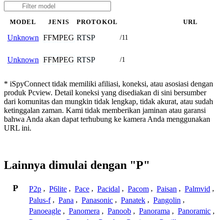
MODEL
JENIS
PROTOKOL
URL
FFMPEG
RTSP
Unknown
/11
FFMPEG
RTSP
Unknown
/1
* iSpyConnect tidak memiliki afiliasi, koneksi, atau asosiasi dengan
produk Pcview. Detail koneksi yang disediakan di sini bersumber
dari komunitas dan mungkin tidak lengkap, tidak akurat, atau sudah
ketinggalan zaman. Kami tidak memberikan jaminan atau garansi
bahwa Anda akan dapat terhubung ke kamera Anda menggunakan
URL ini.
Lainnya dimulai dengan "P"
P
P2p
,
P6lite
,
Pace
,
Pacidal
,
Pacom
,
Paisan
,
Palmvid
,
Palus-f
,
Pana
,
Panasonic
,
Panatek
,
Pangolin
,
Panoeagle
,
Panomera
,
Panoob
,
Panorama
,
Panoramic
,