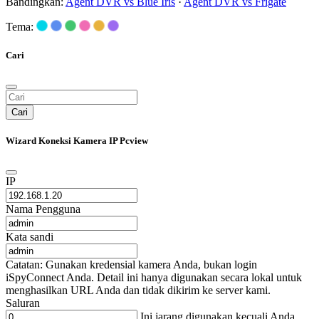
Bandingkan:
Agent DVR vs Blue Iris
·
Agent DVR vs Frigate
Tema:
Cari
Cari
Wizard Koneksi Kamera IP Pcview
IP
Nama Pengguna
Kata sandi
Catatan: Gunakan kredensial kamera Anda, bukan login
iSpyConnect Anda. Detail ini hanya digunakan secara lokal untuk
menghasilkan URL Anda dan tidak dikirim ke server kami.
Saluran
Ini jarang digunakan kecuali Anda