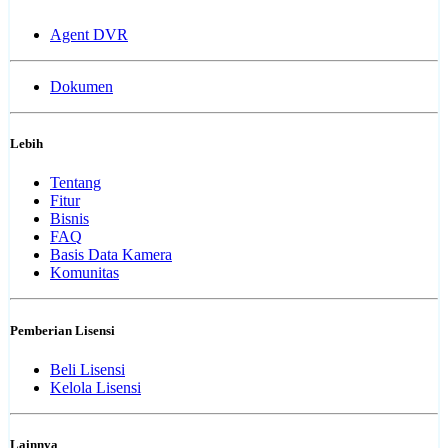
Agent DVR
Dokumen
Lebih
Tentang
Fitur
Bisnis
FAQ
Basis Data Kamera
Komunitas
Pemberian Lisensi
Beli Lisensi
Kelola Lisensi
Lainnya