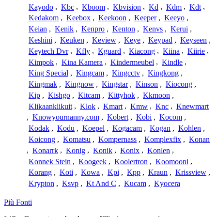
Kayodo
,
Kbc
,
Kboom
,
Kbvision
,
Kd
,
Kdm
,
Kdt
,
Kedakom
,
Keebox
,
Keekoon
,
Keeper
,
Keeyo
,
Keian
,
Kenik
,
Kenpro
,
Kenton
,
Kenvs
,
Kerui
,
Keshini
,
Keuken
,
Keview
,
Keye
,
Keypad
,
Keyseen
,
Keytech Dvr
,
Kfly
,
Kguard
,
Kiacong
,
Kiina
,
Kiirie
,
Kimpok
,
Kina Kamera
,
Kindermeubel
,
Kindle
,
King Special
,
Kingcam
,
Kingcctv
,
Kingkong
,
Kingmak
,
Kingnow
,
Kingstar
,
Kinson
,
Kiocong
,
Kip
,
Kishgo
,
Kitcam
,
Kittyhok
,
Kkmoon
,
Klikaanklikuit
,
Klok
,
Kmart
,
Kmw
,
Knc
,
Knewmart
,
Knowyournanny.com
,
Kobert
,
Kobi
,
Kocom
,
Kodak
,
Kodu
,
Koepel
,
Kogacam
,
Kogan
,
Kohlen
,
Koicong
,
Komatsu
,
Kompernass
,
Komplexfix
,
Konan
,
Konarrk
,
Konig
,
Konik
,
Konix
,
Konlen
,
Konnek Stein
,
Koogeek
,
Koolertron
,
Koomooni
,
Korang
,
Koti
,
Kowa
,
Kpi
,
Kpp
,
Kraun
,
Krissview
,
Krypton
,
Ksvp
,
Kt And C
,
Kucam
,
Kyocera
Più Fonti