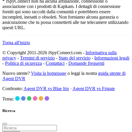
* iSpyConnect non ha alcuna affiliazione, connessione o
associazione con i prodotti di Kapkam. I dettagli di connessione
forniti qui sono raccolti dalla comunità e potrebbero essere
incompleti, inesatti o obsoleti. Non forniamo alcuna garanzia o
assicurazione che tu possa connetterti alle tue telecamere utilizzando
questi URL.
Torna all'inizio
© Copyright 2011-2026 iSpyConnect.com -
Informativa sulla
privacy
-
Termini di servizio
-
Stato del servizio
-
Informazioni legali
-
Politica di sicurezza
-
Contattaci
-
Domande frequenti
Nuovo utente?
Visita la homepage
o leggi la nostra
guida utente di
Agent DVR
Confronto:
Agent DVR vs Blue Iris
·
Agent DVR vs Frigate
Tema:
Ricerca