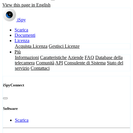
View this page in English
iSpy
Scarica
Documenti
Licenza
Acquista Licenza
Gestisci Licenze
Più
Informazioni
Caratteristiche
Aziende
FAQ
Database della
telecamera
Comunità
API
Consulente di Sistema
Stato del
servizio
Contattaci
iSpyConnect
Software
Scarica