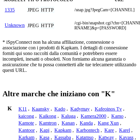
JPEG
HTTP
1335
/snap.jpg?JpegCam=[CHANNEL]
/cgi-bin/snapshot.cgi?chn=[CHA
Unknown
JPEG
HTTP
RNAME]&p=[PASSWORD]
* iSpyConnect non ha alcuna affiliazione, connessione o
associazione con i prodotti di Kapkam. I dettagli di connessione
forniti qui sono raccolti dalla comunità e potrebbero essere
incompleti, inesatti o obsoleti. Non forniamo alcuna garanzia o
assicurazione che tu possa connetterti alle tue telecamere utilizzando
questi URL.
Altre marche che iniziano con "K"
K
K11
,
Kaansky
,
Kado
,
Kadymay
,
Kafeoinos Tv
,
kaicong
,
Kaikong
,
Kaluga
,
Kamera2000
,
Kamo
,
Kamote
,
Kamtron
,
Kanan
,
Kanda
,
Kang Xun
,
Kantoor
,
Kapi
,
Kapkam
,
Karbontech
,
Kare
,
Karel
,
Karkam
,
Kasa
,
Kassaba
,
Katamso
,
Katway
,
Kavass
,