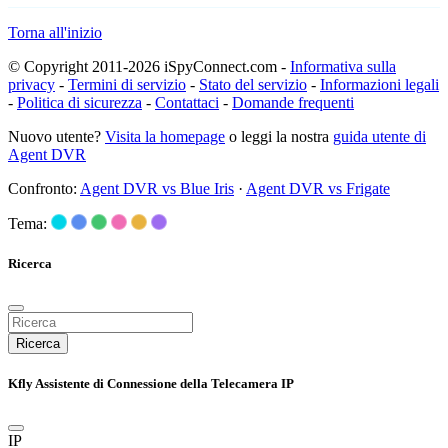
Torna all'inizio
© Copyright 2011-2026 iSpyConnect.com -
Informativa sulla
privacy
-
Termini di servizio
-
Stato del servizio
-
Informazioni legali
-
Politica di sicurezza
-
Contattaci
-
Domande frequenti
Nuovo utente?
Visita la homepage
o leggi la nostra
guida utente di
Agent DVR
Confronto:
Agent DVR vs Blue Iris
·
Agent DVR vs Frigate
Tema:
Ricerca
Ricerca
Kfly Assistente di Connessione della Telecamera IP
IP