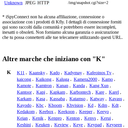
JPEG
HTTP
Unknown
/img/snapshot.cgi?size=2
* iSpyConnect non ha alcuna affiliazione, connessione o
associazione con i prodotti di Kfly. I dettagli di connessione forniti
qui sono raccolti dalla comunità e potrebbero essere incompleti,
inesatti o obsoleti. Non forniamo alcuna garanzia o assicurazione
che tu possa connetterti alle tue telecamere utilizzando questi URL.
Altre marche che iniziano con "K"
K
K11
,
Kaansky
,
Kado
,
Kadymay
,
Kafeoinos Tv
,
kaicong
,
Kaikong
,
Kaluga
,
Kamera2000
,
Kamo
,
Kamote
,
Kamtron
,
Kanan
,
Kanda
,
Kang Xun
,
Kantoor
,
Kapi
,
Kapkam
,
Karbontech
,
Kare
,
Karel
,
Karkam
,
Kasa
,
Kassaba
,
Katamso
,
Katway
,
Kavass
,
Kayodo
,
Kbc
,
Kboom
,
Kbvision
,
Kd
,
Kdm
,
Kdt
,
Kedakom
,
Keebox
,
Keekoon
,
Keeper
,
Keeyo
,
Keian
,
Kenik
,
Kenpro
,
Kenton
,
Kenvs
,
Kerui
,
Keshini
,
Keuken
,
Keview
,
Keye
,
Keypad
,
Keyseen
,