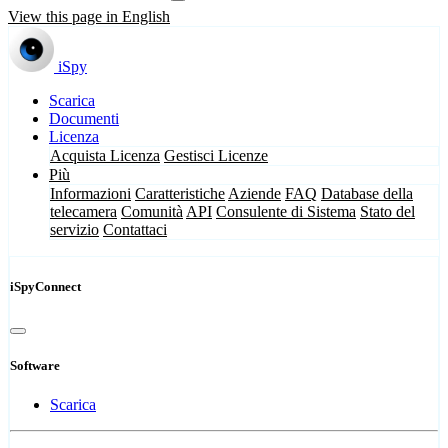
View this page in English
iSpy
Scarica
Documenti
Licenza
Acquista Licenza
Gestisci Licenze
Più
Informazioni
Caratteristiche
Aziende
FAQ
Database della
telecamera
Comunità
API
Consulente di Sistema
Stato del
servizio
Contattaci
iSpyConnect
Software
Scarica