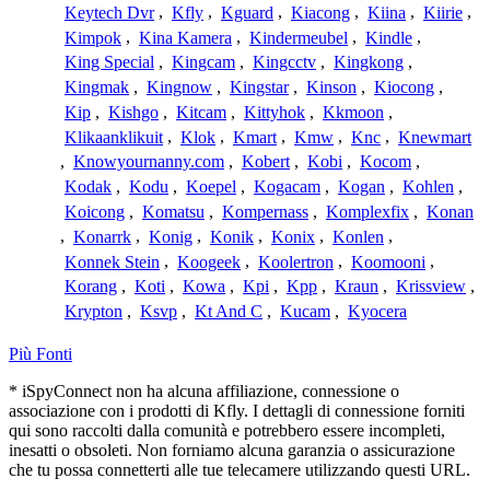
Keytech Dvr
,
Kfly
,
Kguard
,
Kiacong
,
Kiina
,
Kiirie
,
Kimpok
,
Kina Kamera
,
Kindermeubel
,
Kindle
,
King Special
,
Kingcam
,
Kingcctv
,
Kingkong
,
Kingmak
,
Kingnow
,
Kingstar
,
Kinson
,
Kiocong
,
Kip
,
Kishgo
,
Kitcam
,
Kittyhok
,
Kkmoon
,
Klikaanklikuit
,
Klok
,
Kmart
,
Kmw
,
Knc
,
Knewmart
,
Knowyournanny.com
,
Kobert
,
Kobi
,
Kocom
,
Kodak
,
Kodu
,
Koepel
,
Kogacam
,
Kogan
,
Kohlen
,
Koicong
,
Komatsu
,
Kompernass
,
Komplexfix
,
Konan
,
Konarrk
,
Konig
,
Konik
,
Konix
,
Konlen
,
Konnek Stein
,
Koogeek
,
Koolertron
,
Koomooni
,
Korang
,
Koti
,
Kowa
,
Kpi
,
Kpp
,
Kraun
,
Krissview
,
Krypton
,
Ksvp
,
Kt And C
,
Kucam
,
Kyocera
Più Fonti
* iSpyConnect non ha alcuna affiliazione, connessione o
associazione con i prodotti di Kfly. I dettagli di connessione forniti
qui sono raccolti dalla comunità e potrebbero essere incompleti,
inesatti o obsoleti. Non forniamo alcuna garanzia o assicurazione
che tu possa connetterti alle tue telecamere utilizzando questi URL.