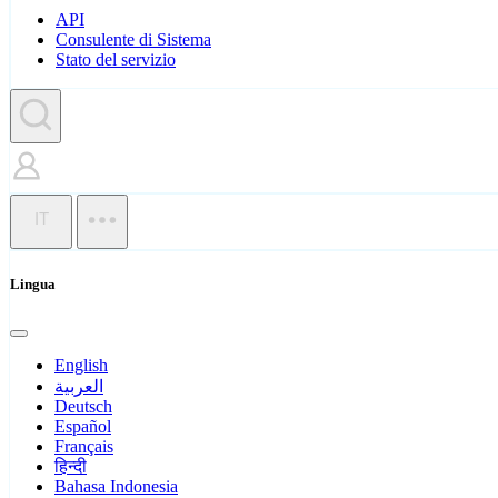
API
Consulente di Sistema
Stato del servizio
IT
Lingua
English
العربية
Deutsch
Español
Français
हिन्दी
Bahasa Indonesia