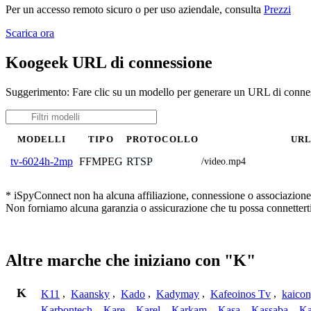
Per un accesso remoto sicuro o per uso aziendale, consulta
Prezzi
Scarica ora
Koogeek URL di connessione
Suggerimento: Fare clic su un modello per generare un URL di conne
MODELLI
TIPO
PROTOCOLLO
UR
FFMPEG
RTSP
tv-6024h-2mp
/video.mp4
* iSpyConnect non ha alcuna affiliazione, connessione o associazione co
Non forniamo alcuna garanzia o assicurazione che tu possa connetterti
Altre marche che iniziano con "K"
K
K11
,
Kaansky
,
Kado
,
Kadymay
,
Kafeoinos Tv
,
kaico
Karbontech
,
Kare
,
Karel
,
Karkam
,
Kasa
,
Kassaba
,
Ka