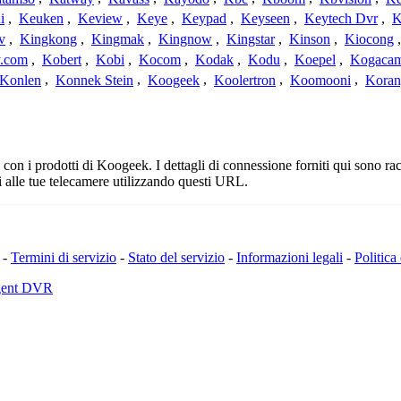
i
,
Keuken
,
Keview
,
Keye
,
Keypad
,
Keyseen
,
Keytech Dvr
,
K
v
,
Kingkong
,
Kingmak
,
Kingnow
,
Kingstar
,
Kinson
,
Kiocong
.com
,
Kobert
,
Kobi
,
Kocom
,
Kodak
,
Kodu
,
Koepel
,
Kogaca
Konlen
,
Konnek Stein
,
Koogeek
,
Koolertron
,
Koomooni
,
Koran
n i prodotti di Koogeek. I dettagli di connessione forniti qui sono racc
 alle tue telecamere utilizzando questi URL.
-
Termini di servizio
-
Stato del servizio
-
Informazioni legali
-
Politica
Agent DVR