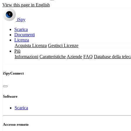
View this page in English
iSpy
Scarica
Documenti
Licenza
Acquista Licenza
Gestisci Licenze
Più
Informazioni
Caratteristiche
Aziende
FAQ
Database della tele
iSpyConnect
Software
Scarica
Accesso remoto