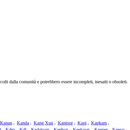
olti dalla comunità e potrebbero essere incompleti, inesatti o obsoleti.
Kanan
,
Kanda
,
Kang Xun
,
Kantoor
,
Kapi
,
Kapkam
,
d
,
Kdm
,
Kdt
,
Kedakom
,
Keebox
,
Keekoon
,
Keeper
,
Keeyo
,