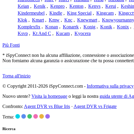
Keian
,
Kenik
,
Kenpro
,
Kenton
,
Kenvs
,
Kerui
,
Keshin
Kindermeubel
,
Kindle
,
King Special
,
Kingcam
,
Kingcct
Klok
,
Kmart
,
Kmw
,
Knc
,
Knewmart
,
Knowyournanny
Komplexfix
,
Konan
,
Konarrk
,
Konig
,
Konik
,
Konix
,
Ksvp
,
Kt And C
,
Kucam
,
Kyocera
Più Fonti
* iSpyConnect non ha alcuna affiliazione, connessione o associazione co
Non forniamo alcuna garanzia o assicurazione che tu possa connetterti
Torna all'inizio
© Copyright 2011-2026 iSpyConnect.com -
Informativa sulla privacy
Nuovo utente?
Visita la homepage
o leggi la nostra
guida utente di 
Confronto:
Agent DVR vs Blue Iris
·
Agent DVR vs Frigate
Tema:
Ricerca