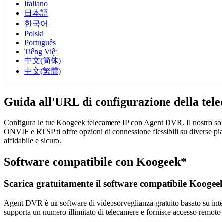
Italiano
日本語
한국어
Polski
Português
Tiếng Việt
中文(简体)
中文(繁體)
Guida all'URL di configurazione della te
Configura le tue Koogeek telecamere IP con Agent DVR. Il nostro soft
ONVIF e RTSP ti offre opzioni di connessione flessibili su diverse p
affidabile e sicuro.
Software compatibile con Koogeek*
Scarica gratuitamente il software compatibile Koogee
Agent DVR è un software di videosorveglianza gratuito basato su intelli
supporta un numero illimitato di telecamere e fornisce accesso remoto