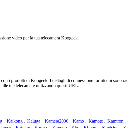
ssione video per la tua telecamera Koogeek
L
n i prodotti di Koogeek. I dettagli di connessione forniti qui sono racc
 alle tue telecamere utilizzando questi URL.
ng
,
Kaikong
,
Kaluga
,
Kamera2000
,
Kamo
,
Kamote
,
Kamtron
,
tamso
,
Katway
,
Kavass
,
Kayodo
,
Kbc
,
Kboom
,
Kbvision
,
K