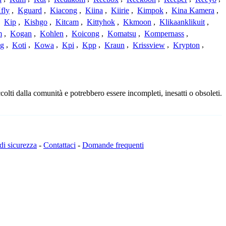
fly
,
Kguard
,
Kiacong
,
Kiina
,
Kiirie
,
Kimpok
,
Kina Kamera
,
,
Kip
,
Kishgo
,
Kitcam
,
Kittyhok
,
Kkmoon
,
Klikaanklikuit
,
m
,
Kogan
,
Kohlen
,
Koicong
,
Komatsu
,
Kompernass
,
g
,
Koti
,
Kowa
,
Kpi
,
Kpp
,
Kraun
,
Krissview
,
Krypton
,
olti dalla comunità e potrebbero essere incompleti, inesatti o obsoleti.
 di sicurezza
-
Contattaci
-
Domande frequenti