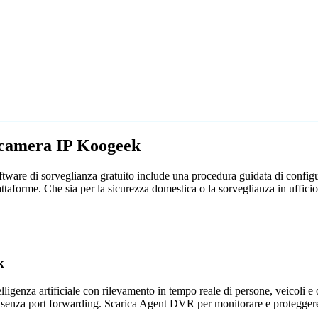
lecamera IP Koogeek
ware di sorveglianza gratuito include una procedura guidata di configur
iattaforme. Che sia per la sicurezza domestica o la sorveglianza in uf
k
genza artificiale con rilevamento in tempo reale di persone, veicoli e og
 senza port forwarding. Scarica Agent DVR per monitorare e proteggere 