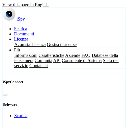
View this page in English
iSpy
Scarica
Documenti
Licenza
Acquista Licenza
Gestisci Licenze
Più
Informazioni
Caratteristiche
Aziende
FAQ
Database della
telecamera
Comunità
API
Consulente di Sistema
Stato del
servizio
Contattaci
iSpyConnect
Software
Scarica