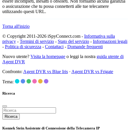
essere incompleti, inesatti o obsoleti. Non forniamo alcuna garanzia
o assicurazione che tu possa connetterti alle tue telecamere
utilizzando questi URL.
Torna all'inizio
© Copyright 2011-2026 iSpyConnect.com -
Informativa sulla
privacy
-
Termini di servizio
-
Stato del servizio
-
Informazioni legali
-
Politica di sicurezza
-
Contattaci
-
Domande frequenti
Nuovo utente?
Visita la homepage
o leggi la nostra
guida utente di
Agent DVR
Confronto:
Agent DVR vs Blue Iris
·
Agent DVR vs Frigate
Tema:
Ricerca
Ricerca
Konnek Stein Assistente di Connessione della Telecamera IP