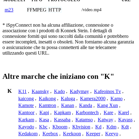
FFMPEG
HTTP
m23
/video.mp4
* iSpyConnect non ha alcuna affiliazione, connessione o
associazione con i prodotti di Konnek Stein. I dettagli di
connessione forniti qui sono raccolti dalla comunità e potrebbero
essere incompleti, inesatti o obsoleti. Non forniamo alcuna garanzia
o assicurazione che tu possa connetterti alle tue telecamere
utilizzando questi URL.
Altre marche che iniziano con "K"
K
K11
,
Kaansky
,
Kado
,
Kadymay
,
Kafeoinos Tv
,
kaicong
,
Kaikong
,
Kaluga
,
Kamera2000
,
Kamo
,
Kamote
,
Kamtron
,
Kanan
,
Kanda
,
Kang Xun
,
Kantoor
,
Kapi
,
Kapkam
,
Karbontech
,
Kare
,
Karel
,
Karkam
,
Kasa
,
Kassaba
,
Katamso
,
Katway
,
Kavass
,
Kayodo
,
Kbc
,
Kboom
,
Kbvision
,
Kd
,
Kdm
,
Kdt
,
Kedakom
,
Keebox
,
Keekoon
,
Keeper
,
Keeyo
,