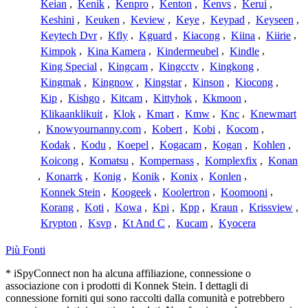
Keian
,
Kenik
,
Kenpro
,
Kenton
,
Kenvs
,
Kerui
,
Keshini
,
Keuken
,
Keview
,
Keye
,
Keypad
,
Keyseen
,
Keytech Dvr
,
Kfly
,
Kguard
,
Kiacong
,
Kiina
,
Kiirie
,
Kimpok
,
Kina Kamera
,
Kindermeubel
,
Kindle
,
King Special
,
Kingcam
,
Kingcctv
,
Kingkong
,
Kingmak
,
Kingnow
,
Kingstar
,
Kinson
,
Kiocong
,
Kip
,
Kishgo
,
Kitcam
,
Kittyhok
,
Kkmoon
,
Klikaanklikuit
,
Klok
,
Kmart
,
Kmw
,
Knc
,
Knewmart
,
Knowyournanny.com
,
Kobert
,
Kobi
,
Kocom
,
Kodak
,
Kodu
,
Koepel
,
Kogacam
,
Kogan
,
Kohlen
,
Koicong
,
Komatsu
,
Kompernass
,
Komplexfix
,
Konan
,
Konarrk
,
Konig
,
Konik
,
Konix
,
Konlen
,
Konnek Stein
,
Koogeek
,
Koolertron
,
Koomooni
,
Korang
,
Koti
,
Kowa
,
Kpi
,
Kpp
,
Kraun
,
Krissview
,
Krypton
,
Ksvp
,
Kt And C
,
Kucam
,
Kyocera
Più Fonti
* iSpyConnect non ha alcuna affiliazione, connessione o
associazione con i prodotti di Konnek Stein. I dettagli di
connessione forniti qui sono raccolti dalla comunità e potrebbero