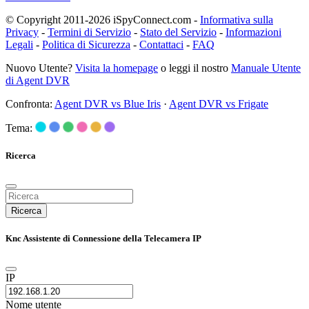
© Copyright 2011-2026 iSpyConnect.com -
Informativa sulla
Privacy
-
Termini di Servizio
-
Stato del Servizio
-
Informazioni
Legali
-
Politica di Sicurezza
-
Contattaci
-
FAQ
Nuovo Utente?
Visita la homepage
o leggi il nostro
Manuale Utente
di Agent DVR
Confronta:
Agent DVR vs Blue Iris
·
Agent DVR vs Frigate
Tema:
Ricerca
Ricerca
Knc Assistente di Connessione della Telecamera IP
IP
Nome utente