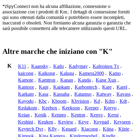
*iSpyConnect non ha alcuna affiliazione, connessione o
associazione con i prodotti di Knc. I dettagli di connessione forniti
qui sono ottenuti dalla comunità e potrebbero essere incompleti,
inaccurati o obsoleti. Non forniamo alcuna garanzia o garanzia che
sarà possibile connettersi alle telecamere utilizzando questi URL.
Altre marche che iniziano con "K"
K
K11
,
Kaansky
,
Kado
,
Kadymay
,
Kafeoinos Tv
,
kaicong
,
Kaikong
,
Kaluga
,
Kamera2000
,
Kamo
,
Kamote
,
Kamtron
,
Kanan
,
Kanda
,
Kang Xun
,
Kantoor
,
Kapi
,
Kapkam
,
Karbontech
,
Kare
,
Karel
,
Karkam
,
Kasa
,
Kassaba
,
Katamso
,
Katway
,
Kavass
,
Kayodo
,
Kbc
,
Kboom
,
Kbvision
,
Kd
,
Kdm
,
Kdt
,
Kedakom
,
Keebox
,
Keekoon
,
Keeper
,
Keeyo
,
Keian
,
Kenik
,
Kenpro
,
Kenton
,
Kenvs
,
Kerui
,
Keshini
,
Keuken
,
Keview
,
Keye
,
Keypad
,
Keyseen
,
Keytech Dvr
,
Kfly
,
Kguard
,
Kiacong
,
Kiina
,
Kiirie
,
Kimpok
,
Kina Kamera
,
Kindermeubel
,
Kindle
,