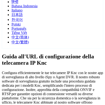
हिन्दी
Bahasa Indonesia
Italiano
日本語
한국어
Polski
Português
Tiếng Việt
中文(简体)
中文(繁體)
Guida all'URL di configurazione della
telecamera IP Knc
Configura efficientemente le tue telecamere IP Knc con le nostre app
di sorveglianza di alto livello iSpy o Agent DVR. Il nostro robusto
software di sorveglianza gratuito include una procedura guidata
dedicata per i modelli Knc, semplificando l'intero processo di
configurazione. Inoltre, approfitta della compatibilità ONVIF e
RTSP per garantire opzioni di connessione versatili su diverse
piattaforme. Che sia per la sicurezza domestica o la sorveglianza in
ufficio, le telecamere Knc abbinate al nostro software offrono