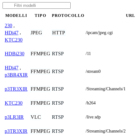
MODELLI
TIPO
PROTOCOLLO
URL
230
,
JPEG
HTTP
HDi47
,
/ipcam/jpeg.cgi
KTC230
FFMPEG
RTSP
HDBi230
/11
HDi47
,
FFMPEG
RTSP
/stream0
p3BR4XIR
FFMPEG
RTSP
p3TR3XIR
/Streaming/Channels/1
FFMPEG
RTSP
KTC230
/h264
VLC
RTSP
p3LR3IR
/live.sdp
FFMPEG
RTSP
p3TR3XIR
/Streaming/Channels/2