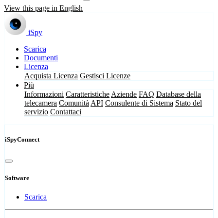
View this page in English
iSpy
Scarica
Documenti
Licenza
Acquista Licenza
Gestisci Licenze
Più
Informazioni
Caratteristiche
Aziende
FAQ
Database della
telecamera
Comunità
API
Consulente di Sistema
Stato del
servizio
Contattaci
iSpyConnect
Software
Scarica