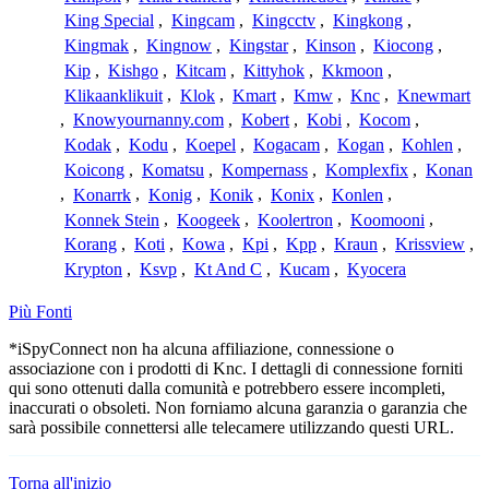
King Special
,
Kingcam
,
Kingcctv
,
Kingkong
,
Kingmak
,
Kingnow
,
Kingstar
,
Kinson
,
Kiocong
,
Kip
,
Kishgo
,
Kitcam
,
Kittyhok
,
Kkmoon
,
Klikaanklikuit
,
Klok
,
Kmart
,
Kmw
,
Knc
,
Knewmart
,
Knowyournanny.com
,
Kobert
,
Kobi
,
Kocom
,
Kodak
,
Kodu
,
Koepel
,
Kogacam
,
Kogan
,
Kohlen
,
Koicong
,
Komatsu
,
Kompernass
,
Komplexfix
,
Konan
,
Konarrk
,
Konig
,
Konik
,
Konix
,
Konlen
,
Konnek Stein
,
Koogeek
,
Koolertron
,
Koomooni
,
Korang
,
Koti
,
Kowa
,
Kpi
,
Kpp
,
Kraun
,
Krissview
,
Krypton
,
Ksvp
,
Kt And C
,
Kucam
,
Kyocera
Più Fonti
*iSpyConnect non ha alcuna affiliazione, connessione o
associazione con i prodotti di Knc. I dettagli di connessione forniti
qui sono ottenuti dalla comunità e potrebbero essere incompleti,
inaccurati o obsoleti. Non forniamo alcuna garanzia o garanzia che
sarà possibile connettersi alle telecamere utilizzando questi URL.
Torna all'inizio