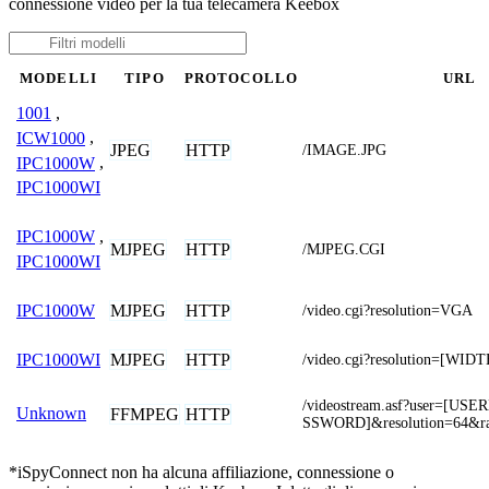
connessione video per la tua telecamera Keebox
MODELLI
TIPO
PROTOCOLLO
URL
1001
,
ICW1000
,
JPEG
HTTP
/IMAGE.JPG
IPC1000W
,
IPC1000WI
IPC1000W
,
MJPEG
HTTP
/MJPEG.CGI
IPC1000WI
MJPEG
HTTP
IPC1000W
/video.cgi?resolution=VGA
MJPEG
HTTP
IPC1000WI
/video.cgi?resolution=[WI
/videostream.asf?user=[U
Unknown
FFMPEG
HTTP
SSWORD]&resolution=64&ra
*iSpyConnect non ha alcuna affiliazione, connessione o