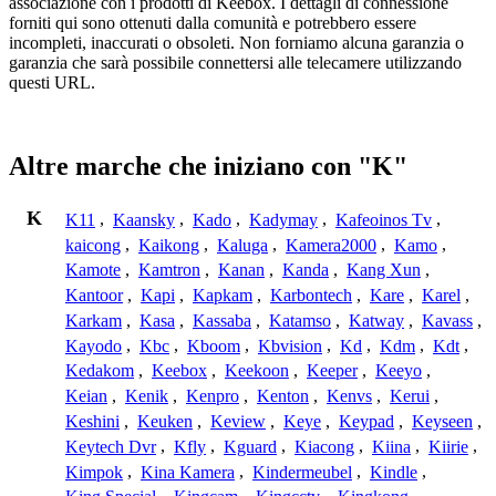
associazione con i prodotti di Keebox. I dettagli di connessione
forniti qui sono ottenuti dalla comunità e potrebbero essere
incompleti, inaccurati o obsoleti. Non forniamo alcuna garanzia o
garanzia che sarà possibile connettersi alle telecamere utilizzando
questi URL.
Altre marche che iniziano con "K"
K
K11
,
Kaansky
,
Kado
,
Kadymay
,
Kafeoinos Tv
,
kaicong
,
Kaikong
,
Kaluga
,
Kamera2000
,
Kamo
,
Kamote
,
Kamtron
,
Kanan
,
Kanda
,
Kang Xun
,
Kantoor
,
Kapi
,
Kapkam
,
Karbontech
,
Kare
,
Karel
,
Karkam
,
Kasa
,
Kassaba
,
Katamso
,
Katway
,
Kavass
,
Kayodo
,
Kbc
,
Kboom
,
Kbvision
,
Kd
,
Kdm
,
Kdt
,
Kedakom
,
Keebox
,
Keekoon
,
Keeper
,
Keeyo
,
Keian
,
Kenik
,
Kenpro
,
Kenton
,
Kenvs
,
Kerui
,
Keshini
,
Keuken
,
Keview
,
Keye
,
Keypad
,
Keyseen
,
Keytech Dvr
,
Kfly
,
Kguard
,
Kiacong
,
Kiina
,
Kiirie
,
Kimpok
,
Kina Kamera
,
Kindermeubel
,
Kindle
,