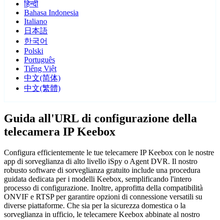
हिन्दी
Bahasa Indonesia
Italiano
日本語
한국어
Polski
Português
Tiếng Việt
中文(简体)
中文(繁體)
Guida all'URL di configurazione della
telecamera IP Keebox
Configura efficientemente le tue telecamere IP Keebox con le nostre
app di sorveglianza di alto livello iSpy o Agent DVR. Il nostro
robusto software di sorveglianza gratuito include una procedura
guidata dedicata per i modelli Keebox, semplificando l'intero
processo di configurazione. Inoltre, approfitta della compatibilità
ONVIF e RTSP per garantire opzioni di connessione versatili su
diverse piattaforme. Che sia per la sicurezza domestica o la
sorveglianza in ufficio, le telecamere Keebox abbinate al nostro