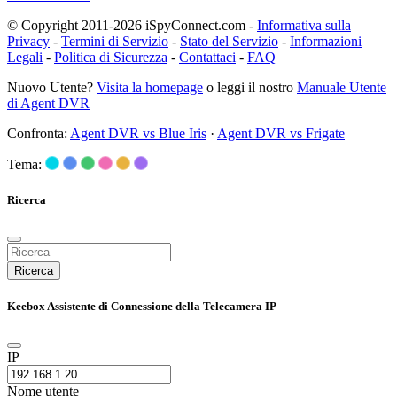
© Copyright 2011-2026 iSpyConnect.com -
Informativa sulla
Privacy
-
Termini di Servizio
-
Stato del Servizio
-
Informazioni
Legali
-
Politica di Sicurezza
-
Contattaci
-
FAQ
Nuovo Utente?
Visita la homepage
o leggi il nostro
Manuale Utente
di Agent DVR
Confronta:
Agent DVR vs Blue Iris
·
Agent DVR vs Frigate
Tema:
Ricerca
Ricerca
Keebox Assistente di Connessione della Telecamera IP
IP
Nome utente