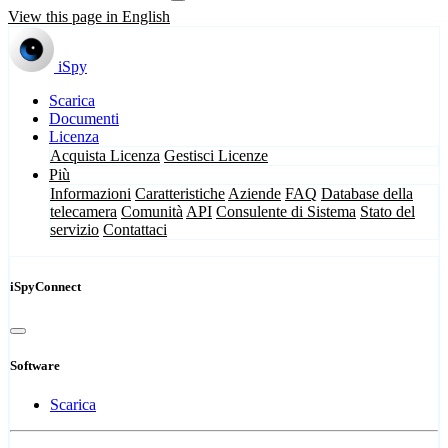
View this page in English
iSpy
Scarica
Documenti
Licenza
Acquista Licenza
Gestisci Licenze
Più
Informazioni
Caratteristiche
Aziende
FAQ
Database della
telecamera
Comunità
API
Consulente di Sistema
Stato del
servizio
Contattaci
iSpyConnect
Software
Scarica