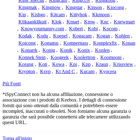
King Special
,
Kingcam
,
Kingcctv
,
Kingkong
,
Kingmak
,
Kingnow
,
Kingstar
,
Kinson
,
Kiocong
,
Kip
,
Kishgo
,
Kitcam
,
Kittyhok
,
Kkmoon
,
Klikaanklikuit
,
Klok
,
Kmart
,
Kmw
,
Knc
,
Knewmart
,
Knowyournanny.com
,
Kobert
,
Kobi
,
Kocom
,
Kodak
,
Kodu
,
Koepel
,
Kogacam
,
Kogan
,
Kohlen
,
Koicong
,
Komatsu
,
Kompernass
,
Komplexfix
,
Konan
,
Konarrk
,
Konig
,
Konik
,
Konix
,
Konlen
,
Konnek Stein
,
Koogeek
,
Koolertron
,
Koomooni
,
Korang
,
Koti
,
Kowa
,
Kpi
,
Kpp
,
Kraun
,
Krissview
,
Krypton
,
Ksvp
,
Kt And C
,
Kucam
,
Kyocera
Più Fonti
*iSpyConnect non ha alcuna affiliazione, connessione o
associazione con i prodotti di Keebox. I dettagli di connessione
forniti qui sono ottenuti dalla comunità e potrebbero essere
incompleti, inaccurati o obsoleti. Non forniamo alcuna garanzia o
garanzia che sarà possibile connettersi alle telecamere utilizzando
questi URL.
Torna all'inizio