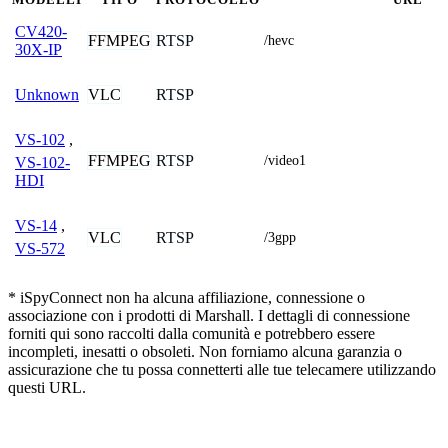
CV420-
FFMPEG
RTSP
/hevc
30X-IP
VLC
RTSP
Unknown
VS-102
,
FFMPEG
RTSP
/video1
VS-102-
HDI
VS-14
,
VLC
RTSP
/3gpp
VS-572
* iSpyConnect non ha alcuna affiliazione, connessione o
associazione con i prodotti di Marshall. I dettagli di connessione
forniti qui sono raccolti dalla comunità e potrebbero essere
incompleti, inesatti o obsoleti. Non forniamo alcuna garanzia o
assicurazione che tu possa connetterti alle tue telecamere utilizzando
questi URL.