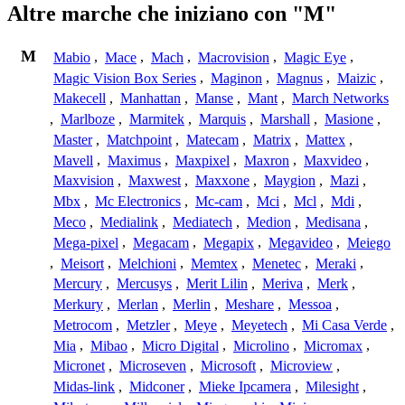
Altre marche che iniziano con "M"
M
Mabio
,
Mace
,
Mach
,
Macrovision
,
Magic Eye
,
Magic Vision Box Series
,
Maginon
,
Magnus
,
Maizic
,
Makecell
,
Manhattan
,
Manse
,
Mant
,
March Networks
,
Marlboze
,
Marmitek
,
Marquis
,
Marshall
,
Masione
,
Master
,
Matchpoint
,
Matecam
,
Matrix
,
Mattex
,
Mavell
,
Maximus
,
Maxpixel
,
Maxron
,
Maxvideo
,
Maxvision
,
Maxwest
,
Maxxone
,
Maygion
,
Mazi
,
Mbx
,
Mc Electronics
,
Mc-cam
,
Mci
,
Mcl
,
Mdi
,
Meco
,
Medialink
,
Mediatech
,
Medion
,
Medisana
,
Mega-pixel
,
Megacam
,
Megapix
,
Megavideo
,
Meiego
,
Meisort
,
Melchioni
,
Memtex
,
Menetec
,
Meraki
,
Mercury
,
Mercusys
,
Merit Lilin
,
Meriva
,
Merk
,
Merkury
,
Merlan
,
Merlin
,
Meshare
,
Messoa
,
Metrocom
,
Metzler
,
Meye
,
Meyetech
,
Mi Casa Verde
,
Mia
,
Mibao
,
Micro Digital
,
Microlino
,
Micromax
,
Micronet
,
Microseven
,
Microsoft
,
Microview
,
Midas-link
,
Midconer
,
Mieke Ipcamera
,
Milesight
,