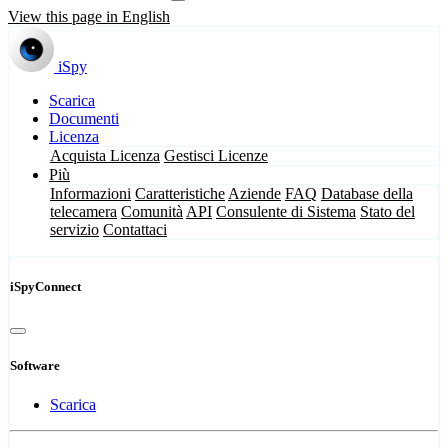
View this page in English
iSpy
Scarica
Documenti
Licenza
Acquista Licenza
Gestisci Licenze
Più
Informazioni
Caratteristiche
Aziende
FAQ
Database della
telecamera
Comunità
API
Consulente di Sistema
Stato del
servizio
Contattaci
iSpyConnect
Software
Scarica