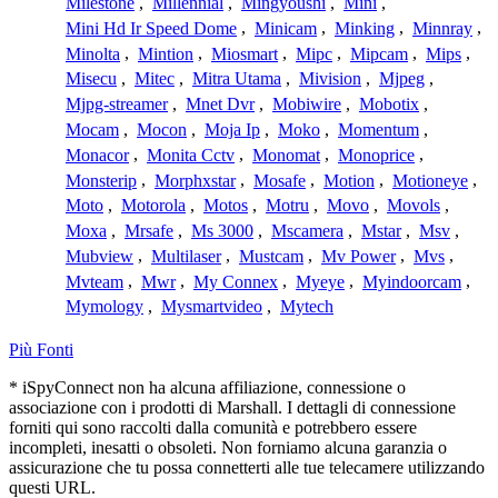
Milestone
,
Millennial
,
Mingyoushi
,
Mini
,
Mini Hd Ir Speed Dome
,
Minicam
,
Minking
,
Minnray
,
Minolta
,
Mintion
,
Miosmart
,
Mipc
,
Mipcam
,
Mips
,
Misecu
,
Mitec
,
Mitra Utama
,
Mivision
,
Mjpeg
,
Mjpg-streamer
,
Mnet Dvr
,
Mobiwire
,
Mobotix
,
Mocam
,
Mocon
,
Moja Ip
,
Moko
,
Momentum
,
Monacor
,
Monita Cctv
,
Monomat
,
Monoprice
,
Monsterip
,
Morphxstar
,
Mosafe
,
Motion
,
Motioneye
,
Moto
,
Motorola
,
Motos
,
Motru
,
Movo
,
Movols
,
Moxa
,
Mrsafe
,
Ms 3000
,
Mscamera
,
Mstar
,
Msv
,
Mubview
,
Multilaser
,
Mustcam
,
Mv Power
,
Mvs
,
Mvteam
,
Mwr
,
My Connex
,
Myeye
,
Myindoorcam
,
Mymology
,
Mysmartvideo
,
Mytech
Più Fonti
* iSpyConnect non ha alcuna affiliazione, connessione o
associazione con i prodotti di Marshall. I dettagli di connessione
forniti qui sono raccolti dalla comunità e potrebbero essere
incompleti, inesatti o obsoleti. Non forniamo alcuna garanzia o
assicurazione che tu possa connetterti alle tue telecamere utilizzando
questi URL.