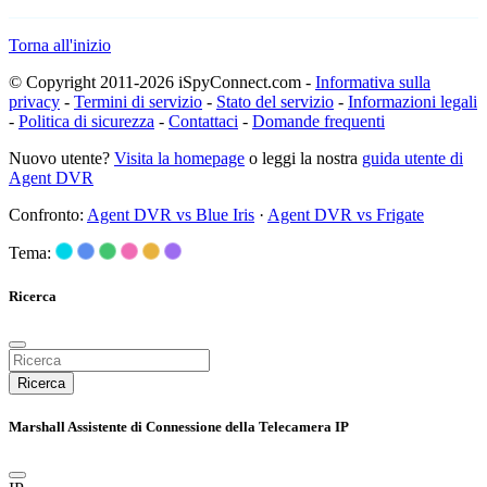
Torna all'inizio
© Copyright 2011-2026 iSpyConnect.com -
Informativa sulla
privacy
-
Termini di servizio
-
Stato del servizio
-
Informazioni legali
-
Politica di sicurezza
-
Contattaci
-
Domande frequenti
Nuovo utente?
Visita la homepage
o leggi la nostra
guida utente di
Agent DVR
Confronto:
Agent DVR vs Blue Iris
·
Agent DVR vs Frigate
Tema:
Ricerca
Ricerca
Marshall Assistente di Connessione della Telecamera IP