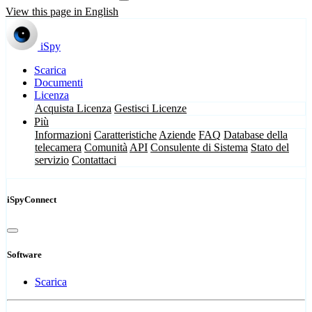
View this page in English
iSpy
Scarica
Documenti
Licenza
Acquista Licenza
Gestisci Licenze
Più
Informazioni
Caratteristiche
Aziende
FAQ
Database della
telecamera
Comunità
API
Consulente di Sistema
Stato del
servizio
Contattaci
iSpyConnect
Software
Scarica