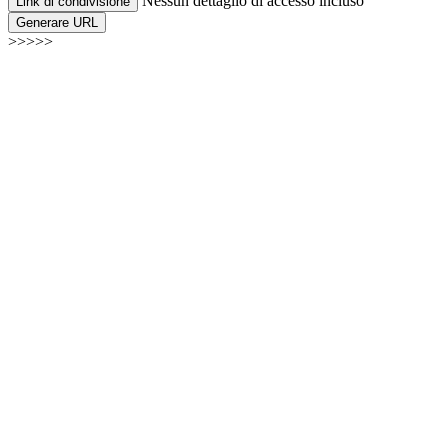
Nessun dettaglio di accesso incluso
Link di condivisione
Generare URL
>>>>>