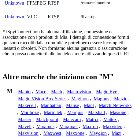
FFMPEG
RTSP
Unknown
/cam/realmonitor
VLC
RTSP
Unknown
/live.sdp
* iSpyConnect non ha alcuna affiliazione, connessione o
associazione con i prodotti di Mia. I dettagli di connessione forniti
qui sono raccolti dalla comunità e potrebbero essere incompleti,
inesatti o obsoleti. Non forniamo alcuna garanzia o assicurazione
che tu possa connetterti alle tue telecamere utilizzando questi URL.
Altre marche che iniziano con "M"
M
Mabio
,
Mace
,
Mach
,
Macrovision
,
Magic Eye
,
Magic Vision Box Series
,
Maginon
,
Magnus
,
Maizic
,
Makecell
,
Manhattan
,
Manse
,
Mant
,
March Networks
,
Marlboze
,
Marmitek
,
Marquis
,
Marshall
,
Masione
,
Master
,
Matchpoint
,
Matecam
,
Matrix
,
Mattex
,
Mavell
,
Maximus
,
Maxpixel
,
Maxron
,
Maxvideo
,
Maxvision
,
Maxwest
,
Maxxone
,
Maygion
,
Mazi
,