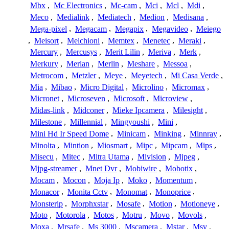
Mbx
,
Mc Electronics
,
Mc-cam
,
Mci
,
Mcl
,
Mdi
,
Meco
,
Medialink
,
Mediatech
,
Medion
,
Medisana
,
Mega-pixel
,
Megacam
,
Megapix
,
Megavideo
,
Meiego
,
Meisort
,
Melchioni
,
Memtex
,
Menetec
,
Meraki
,
Mercury
,
Mercusys
,
Merit Lilin
,
Meriva
,
Merk
,
Merkury
,
Merlan
,
Merlin
,
Meshare
,
Messoa
,
Metrocom
,
Metzler
,
Meye
,
Meyetech
,
Mi Casa Verde
,
Mia
,
Mibao
,
Micro Digital
,
Microlino
,
Micromax
,
Micronet
,
Microseven
,
Microsoft
,
Microview
,
Midas-link
,
Midconer
,
Mieke Ipcamera
,
Milesight
,
Milestone
,
Millennial
,
Mingyoushi
,
Mini
,
Mini Hd Ir Speed Dome
,
Minicam
,
Minking
,
Minnray
,
Minolta
,
Mintion
,
Miosmart
,
Mipc
,
Mipcam
,
Mips
,
Misecu
,
Mitec
,
Mitra Utama
,
Mivision
,
Mjpeg
,
Mjpg-streamer
,
Mnet Dvr
,
Mobiwire
,
Mobotix
,
Mocam
,
Mocon
,
Moja Ip
,
Moko
,
Momentum
,
Monacor
,
Monita Cctv
,
Monomat
,
Monoprice
,
Monsterip
,
Morphxstar
,
Mosafe
,
Motion
,
Motioneye
,
Moto
,
Motorola
,
Motos
,
Motru
,
Movo
,
Movols
,
Moxa
,
Mrsafe
,
Ms 3000
,
Mscamera
,
Mstar
,
Msv
,