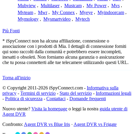
Mubview
,
Multilaser
,
Mustcam
,
Mv Power
,
Mvs
,
Mvteam
,
Mwr
,
My Connex
,
Myeye
,
Myindoorcam
,
Mymology
,
Mysmartvideo
,
Mytech
Più Fonti
* iSpyConnect non ha alcuna affiliazione, connessione o
associazione con i prodotti di Mia. I dettagli di connessione forniti
qui sono raccolti dalla comunità e potrebbero essere incompleti,
inesatti o obsoleti. Non forniamo alcuna garanzia o assicurazione
che tu possa connetterti alle tue telecamere utilizzando questi URL.
Torna all'inizio
© Copyright 2011-2026 iSpyConnect.com -
Informativa sulla
privacy
-
Termini di servizio
-
Stato del servizio
-
Informazioni legali
-
Politica di sicurezza
-
Contattaci
-
Domande frequenti
Nuovo utente?
Visita la homepage
o leggi la nostra
guida utente di
Agent DVR
Confronto:
Agent DVR vs Blue Iris
·
Agent DVR vs Frigate