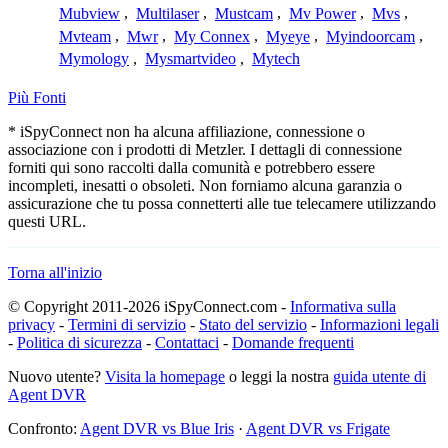
Mubview
,
Multilaser
,
Mustcam
,
Mv Power
,
Mvs
,
Mvteam
,
Mwr
,
My Connex
,
Myeye
,
Myindoorcam
,
Mymology
,
Mysmartvideo
,
Mytech
Più Fonti
* iSpyConnect non ha alcuna affiliazione, connessione o
associazione con i prodotti di Metzler. I dettagli di connessione
forniti qui sono raccolti dalla comunità e potrebbero essere
incompleti, inesatti o obsoleti. Non forniamo alcuna garanzia o
assicurazione che tu possa connetterti alle tue telecamere utilizzando
questi URL.
Torna all'inizio
© Copyright 2011-2026 iSpyConnect.com -
Informativa sulla
privacy
-
Termini di servizio
-
Stato del servizio
-
Informazioni legali
-
Politica di sicurezza
-
Contattaci
-
Domande frequenti
Nuovo utente?
Visita la homepage
o leggi la nostra
guida utente di
Agent DVR
Confronto:
Agent DVR vs Blue Iris
·
Agent DVR vs Frigate