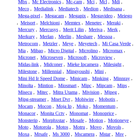
Mbx
,
Mc Electronics
,
Mc-cam
,
Mci
,
Mcl
,
Mdi
,
Meco
,
Medialink
,
Mediatech
,
Medion
,
Medisana
,
Mega-pixel
,
Megacam
,
Megapix
,
Megavideo
,
Meiego
,
Meisort
,
Melchioni
,
Memtex
,
Menetec
,
Meraki
,
Mercury
,
Mercusys
,
Merit Lilin
,
Meriva
,
Merk
,
Merkury
,
Merlan
,
Merlin
,
Meshare
,
Messoa
,
Metrocom
,
Metzler
,
Meye
,
Meyetech
,
Mi Casa Verde
,
Mia
,
Mibao
,
Micro Digital
,
Microlino
,
Micromax
,
Micronet
,
Microseven
,
Microsoft
,
Microview
,
Midas-link
,
Midconer
,
Mieke Ipcamera
,
Milesight
,
Milestone
,
Millennial
,
Mingyoushi
,
Mini
,
Mini Hd Ir Speed Dome
,
Minicam
,
Minking
,
Minnray
,
Minolta
,
Mintion
,
Miosmart
,
Mipc
,
Mipcam
,
Mips
,
Misecu
,
Mitec
,
Mitra Utama
,
Mivision
,
Mjpeg
,
Mjpg-streamer
,
Mnet Dvr
,
Mobiwire
,
Mobotix
,
Mocam
,
Mocon
,
Moja Ip
,
Moko
,
Momentum
,
Monacor
,
Monita Cctv
,
Monomat
,
Monoprice
,
Monsterip
,
Morphxstar
,
Mosafe
,
Motion
,
Motioneye
,
Moto
,
Motorola
,
Motos
,
Motru
,
Movo
,
Movols
,
Moxa
,
Mrsafe
,
Ms 3000
,
Mscamera
,
Mstar
,
Msv
,