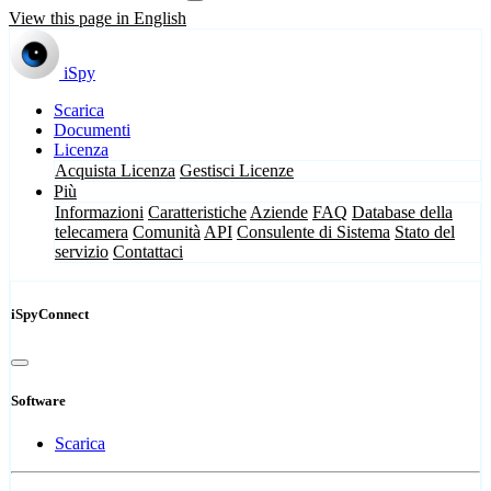
View this page in English
iSpy
Scarica
Documenti
Licenza
Acquista Licenza
Gestisci Licenze
Più
Informazioni
Caratteristiche
Aziende
FAQ
Database della
telecamera
Comunità
API
Consulente di Sistema
Stato del
servizio
Contattaci
iSpyConnect
Software
Scarica