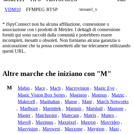
FFMPEG
RTSP
VDM10
/stream1_v
* iSpyConnect non ha alcuna affiliazione, connessione o
associazione con i prodotti di Metzler. I dettagli di connessione
forniti qui sono raccolti dalla comunità e potrebbero essere
incompleti, inesatti o obsoleti. Non forniamo alcuna garanzia o
assicurazione che tu possa connetterti alle tue telecamere utilizzando
questi URL.
Altre marche che iniziano con "M"
M
Mabio
,
Mace
,
Mach
,
Macrovision
,
Magic Eye
,
Magic Vision Box Series
,
Maginon
,
Magnus
,
Maizic
,
Makecell
,
Manhattan
,
Manse
,
Mant
,
March Networks
,
Marlboze
,
Marmitek
,
Marquis
,
Marshall
,
Masione
,
Master
,
Matchpoint
,
Matecam
,
Matrix
,
Mattex
,
Mavell
,
Maximus
,
Maxpixel
,
Maxron
,
Maxvideo
,
Maxvision
,
Maxwest
,
Maxxone
,
Maygion
,
Mazi
,